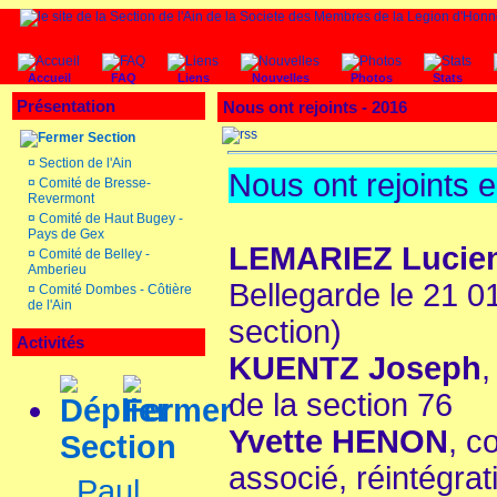
Accueil
FAQ
Liens
Nouvelles
Photos
Stats
Présentation
Nous ont rejoints - 2016
Section
¤
Section de l'Ain
Nous ont rejoints 
¤
Comité de Bresse-
Revermont
¤
Comité de Haut Bugey -
Pays de Gex
LEMARIEZ Lucie
¤
Comité de Belley -
Amberieu
Bellegarde le 21 0
¤
Comité Dombes - Côtière
de l'Ain
section)
Activités
KUENTZ Joseph
,
de la section 76
Yvette HENON
, c
Section
associé, réintégrati
Paul