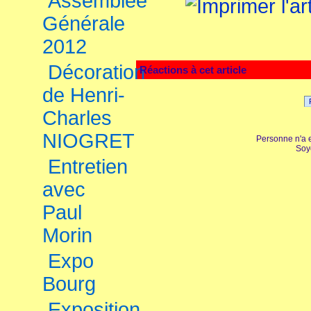
Assemblée
Générale
2012
Décoration
Réactions à cet article
de Henri-
Charles
NIOGRET
Personne n'a 
Soy
Entretien
avec
Paul
Morin
Expo
Bourg
Exposition