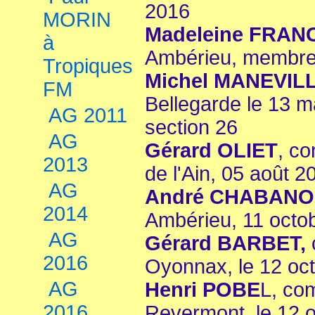
2016
MORIN
Madeleine FRAN
à
Ambérieu, membre 
Tropiques
Michel MANEVILL
FM
Bellegarde le 13 m
AG 2011
section 26
AG
Gérard OLIET
, c
2013
de l'Ain, 05 août 2
AG
André CHABANO
2014
Ambérieu, 11 octo
AG
Gérard BARBET,
2016
Oyonnax, le 12 oc
AG
Henri POBE
L, co
2016
Revermont ,le 12 