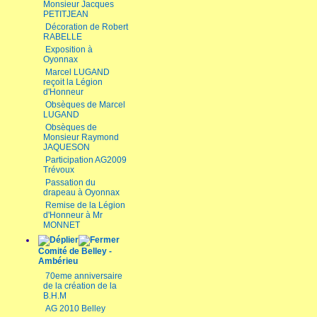
Monsieur Jacques
PETITJEAN
Décoration de Robert
RABELLE
Exposition à
Oyonnax
Marcel LUGAND
reçoit la Légion
d'Honneur
Obsèques de Marcel
LUGAND
Obsèques de
Monsieur Raymond
JAQUESON
Participation AG2009
Trévoux
Passation du
drapeau à Oyonnax
Remise de la Légion
d'Honneur à Mr
MONNET
Comité de Belley -
Ambérieu
70eme anniversaire
de la création de la
B.H.M
AG 2010 Belley