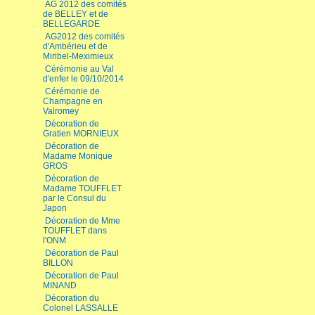
AG 2012 des comités
de BELLEY et de
BELLEGARDE
AG2012 des comités
d'Ambérieu et de
Miribel-Meximieux
Cérémonie au Val
d'enfer le 09/10/2014
Cérémonie de
Champagne en
Valromey
Décoration de
Gratien MORNIEUX
Décoration de
Madame Monique
GROS
Décoration de
Madame TOUFFLET
par le Consul du
Japon
Décoration de Mme
TOUFFLET dans
l'ONM
Décoration de Paul
BILLON
Décoration de Paul
MINAND
Décoration du
Colonel LASSALLE