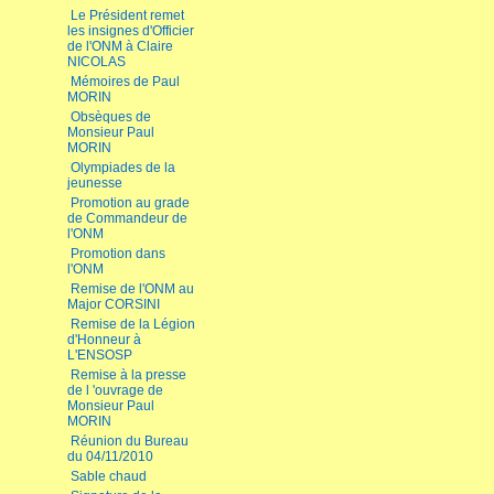
Le Président remet
les insignes d'Officier
de l'ONM à Claire
NICOLAS
Mémoires de Paul
MORIN
Obsèques de
Monsieur Paul
MORIN
Olympiades de la
jeunesse
Promotion au grade
de Commandeur de
l'ONM
Promotion dans
l'ONM
Remise de l'ONM au
Major CORSINI
Remise de la Légion
d'Honneur à
L'ENSOSP
Remise à la presse
de l 'ouvrage de
Monsieur Paul
MORIN
Réunion du Bureau
du 04/11/2010
Sable chaud