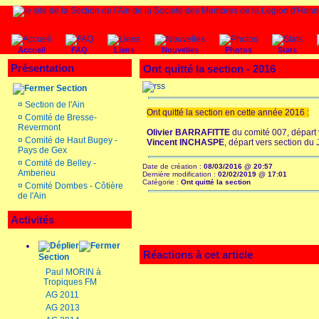
Accueil
FAQ
Liens
Nouvelles
Photos
Stats
Présentation
Ont quitté la section - 2016
Section
¤
Section de l'Ain
Ont quitté la
section en cette année 2016 :
¤
Comité de Bresse-
Revermont
Olivier BARRAFITTE
du comité 007, départ
¤
Comité de Haut Bugey -
Vincent INCHASPE
, départ vers section du 
Pays de Gex
¤
Comité de Belley -
Date de création :
08/03/2016 @ 20:57
Amberieu
Dernière modification :
02/02/2019 @ 17:01
Catégorie :
Ont quitté la section
¤
Comité Dombes - Côtière
de l'Ain
Activités
Réactions à cet article
Section
Paul MORIN à
Tropiques FM
AG 2011
AG 2013