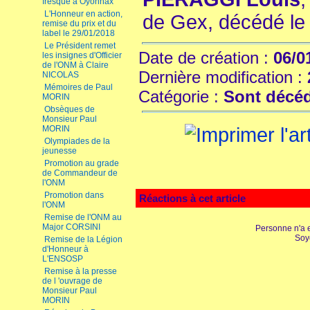
fresque à Oyonnax
L'Honneur en action,
de Gex, décédé le
remise du prix et du
label le 29/01/2018
Le Président remet
Date de création :
06/0
les insignes d'Officier
de l'ONM à Claire
Dernière modification :
NICOLAS
Mémoires de Paul
Catégorie :
Sont décé
MORIN
Obsèques de
Monsieur Paul
MORIN
Olympiades de la
jeunesse
Promotion au grade
de Commandeur de
l'ONM
Promotion dans
Réactions à cet article
l'ONM
Remise de l'ONM au
Major CORSINI
Personne n'a 
Soy
Remise de la Légion
d'Honneur à
L'ENSOSP
Remise à la presse
de l 'ouvrage de
Monsieur Paul
MORIN