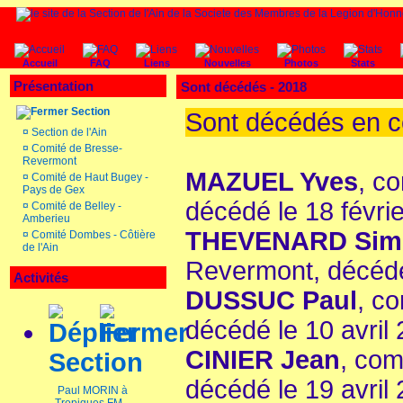
Accueil
FAQ
Liens
Nouvelles
Photos
Stats
Présentation
Sont décédés - 2018
Section
Sont décédés en c
¤
Section de l'Ain
¤
Comité de Bresse-
Revermont
MAZUEL Yves
, c
¤
Comité de Haut Bugey -
Pays de Gex
décédé le 18 févri
¤
Comité de Belley -
Amberieu
THEVENARD Sim
¤
Comité Dombes - Côtière
de l'Ain
Revermont, décédé
Activités
DUSSUC Paul
, c
décédé le 10 avril
CINIER Jean
, co
Section
décédé le 19 avril
Paul MORIN à