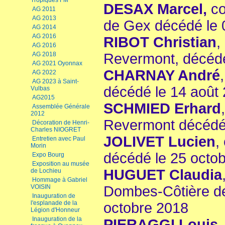
Tropiques FM
DESAX Marcel,
co
AG 2011
AG 2013
de Gex décédé le 
AG 2014
AG 2016
RIBOT Christian
,
AG 2016
AG 2018
Revermont, décédé
AG 2021 Oyonnax
CHARNAY André
AG 2022
AG 2023 à Saint-
décédé le 14 août
Vulbas
AG2015
SCHMIED Erhard
Assemblée Générale
2012
Revermont décédé 
Décoration de Henri-
Charles NIOGRET
JOLIVET Lucien
,
Entretien avec Paul
Morin
décédé le 25 octo
Expo Bourg
Exposition au musée
HUGUET Claudia
de Lochieu
Hommage à Gabriel
VOISIN
Dombes-Côtière de 
Inauguration de
l'esplanade de la
octobre 2018
Légion d'Honneur
Inauguration de la
PIERAGGI Louis
,