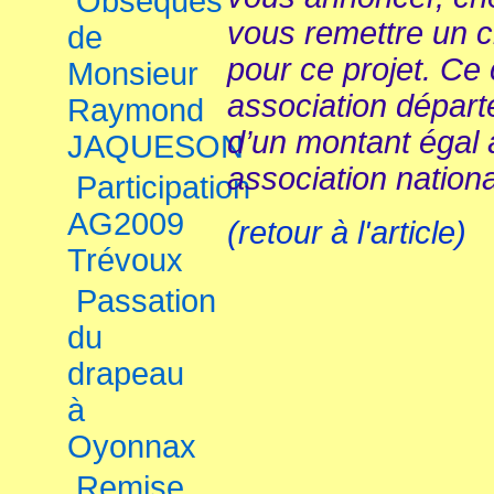
Obsèques
vous remettre un 
de
pour ce projet. Ce 
Monsieur
association dépar
Raymond
d’un montant égal à
JAQUESON
association nationa
Participation
AG2009
(retour à l'article)
Trévoux
Passation
du
drapeau
à
Oyonnax
Remise