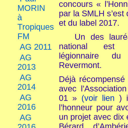
concours « l’Honn
MORIN
par la SMLH s’est 
à
et du label 2017.
Tropiques
FM
Un des lauréat
national est
AG 2011
légionnaire d
AG
Revermont.
2013
AG
Déjà récompensé 
2014
avec l’Associatio
AG
01 »
(voir lien
) 
2016
l’honneur pour avo
un projet avec di
AG
Bérard d’Ambé
2016