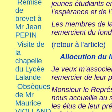
Remise
jeunes étudiants e
de
l'espérance et de l'
brevet à
Les membres de l
Mr Jean
remercient du fon
PEPIN
Visite de
(retour à l'article)
la
Allocution du
chapelle
du Lycée
Je veux m’associe
Lalande
remercier de leur 
Obsèques
Monsieur le Représ
de Mr
nous accueille au s
Maurice
les élus de leur pr
VIOLLAND