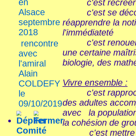
en
c'est recréer un
Alsace
c'est se déconn
septembre
réapprendre la not
2018
l'immédiateté
c'est renouer gr
rencontre
une certaine maîtr
avec
biologie, des math
l'amiral
Alain
Vivre ensemble :
COLDEFY
c'est rapprocher
le
des adultes accom
09/10/2019
avec la populatio
la cohésion de 
Comité
c'est mettre en 