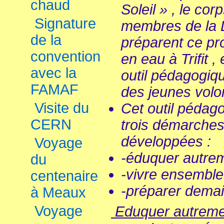
chaud
Soleil » , le cor
Signature
membres de la 
de la
préparent ce pr
convention
en eau à Trifit 
avec la
outil pédagogiqu
FAMAF
des jeunes volon
Visite du
Cet outil pédago
CERN
trois démarches 
développées :
Voyage
-éduquer autre
du
-vivre ensemble
centenaire
-préparer dema
à Meaux
Voyage
Eduquer autreme