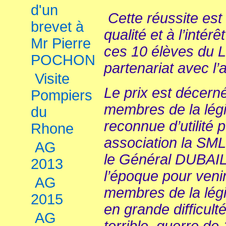
d'un
Cette réussite est 
brevet à
qualité et à l’inté
Mr Pierre
ces 10 élèves du 
POCHON
partenariat avec l’
Visite
Le prix est décern
Pompiers
membres de la légi
du
reconnue d’utilité 
Rhone
association la SML
AG
le Général DUBAIL
2013
l’époque pour veni
AG
membres de la légi
2015
en grande difficult
AG