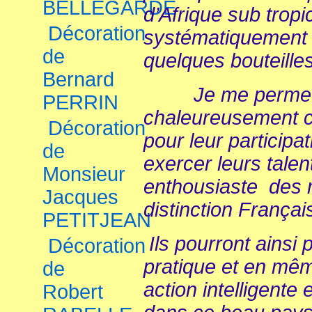
BELLEGARDE
d’Afrique sub tro
Décoration
systématiquement 
de
quelques bouteilles
Bernard
Je me permets d
PERRIN
chaleureusement c
Décoration
pour leur participat
de
exercer leurs talen
Monsieur
enthousiaste des 
Jacques
distinction Françai
PETITJEAN
Ils pourront ainsi 
Décoration
pratique et en mêm
de
action intelligent
Robert