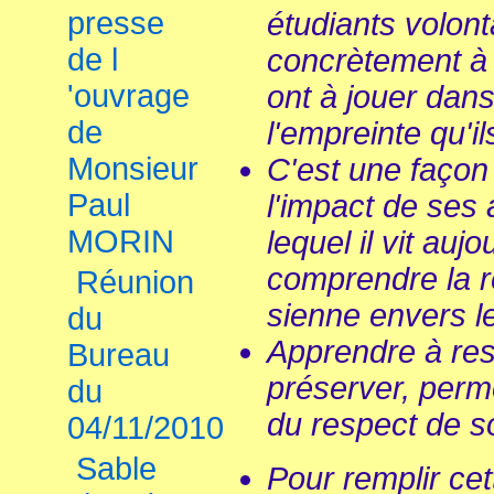
presse
étudiants volonta
de l
concrètement à l
'ouvrage
ont à jouer dan
de
l'empreinte qu'il
Monsieur
C'est une façon
Paul
l'impact de ses
MORIN
lequel il vit auj
comprendre la re
Réunion
sienne envers l
du
Apprendre à resp
Bureau
préserver, perm
du
du respect de s
04/11/2010
Sable
Pour remplir ce