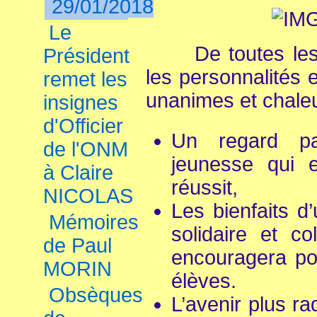
29/01/2018
Le
De toutes les p
Président
les personnalités e
remet les
unanimes et chaleur
insignes
d'Officier
Un regard pa
de l'ONM
jeunesse qui e
à Claire
réussit,
NICOLAS
Les bienfaits d
Mémoires
solidaire et co
de Paul
encouragera po
MORIN
élèves.
Obsèques
L’avenir plus ra