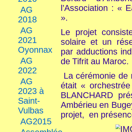
l’Association : « 
AG
».
2018
AG
Le projet consist
2021
solaire et un rés
Oyonnax
par adductions ind
AG
de Tifrit au Maroc.
2022
La cérémonie de r
AG
était « orchestré
2023 à
BLANCHARD prési
Saint-
Ambérieu en Bugey
Vulbas
projet, en présenc
AG2015