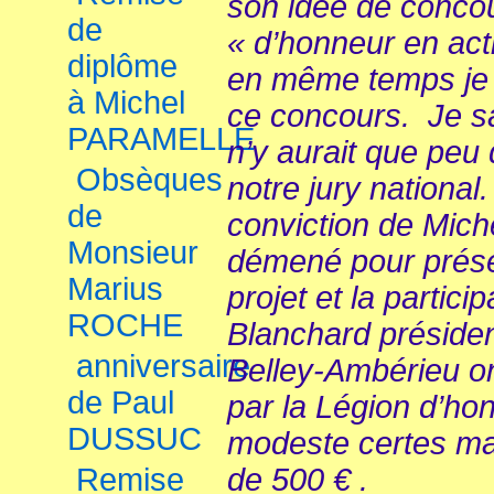
son idée de concou
de
« d’honneur en acti
diplôme
en même temps je r
à Michel
ce concours. Je sa
PARAMELLE
n’y aurait que peu
Obsèques
notre jury nationa
de
conviction de Mich
Monsieur
démené pour prése
Marius
projet et la partici
ROCHE
Blanchard préside
anniversaire
Belley-Ambérieu on
de Paul
par la Légion d’ho
DUSSUC
modeste certes ma
Remise
de 500 € .