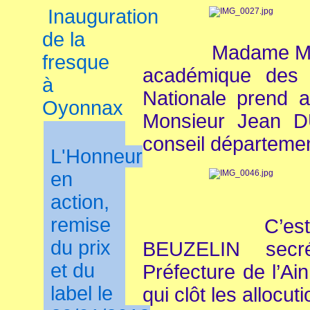
Inauguration
de la
Madame Marily
fresque
académique des s
à
Nationale prend a
Oyonnax
Monsieur Jean 
conseil département
L'Honneur
en
action,
remise
C’est enfin 
du prix
BEUZELIN secré
et du
Préfecture de l’Ain
label le
qui clôt les allocuti