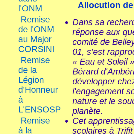
Allocution d
l'ONM
Remise
Dans sa recherc
de l'ONM
réponse aux que
au Major
comité de Bell
CORSINI
01, s'est rappro
Remise
« Eau et Soleil 
de la
Bérard d'Ambér
Légion
développer che
d'Honneur
l'engagement sol
à
nature et le souc
L'ENSOSP
planète.
Remise
Cet apprentissa
à la
scolaires à Trif