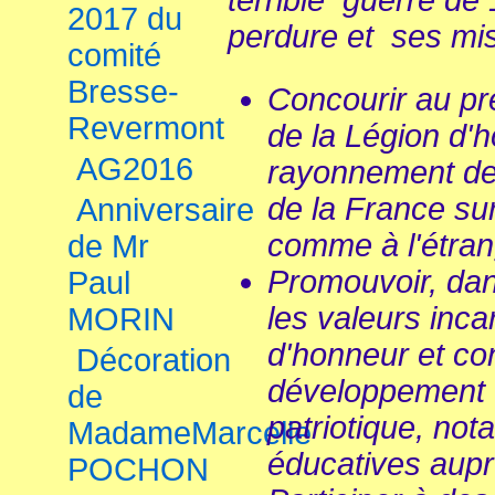
terrible guerre de
2017 du
perdure et ses mis
comité
Bresse-
Concourir au pre
Revermont
de la Légion d'h
AG2016
rayonnement des
de la France sur 
Anniversaire
comme à l'étran
de Mr
Promouvoir, dans
Paul
les valeurs inca
MORIN
d'honneur et co
Décoration
développement de
de
patriotique, no
MadameMarcelle
éducatives aupr
POCHON