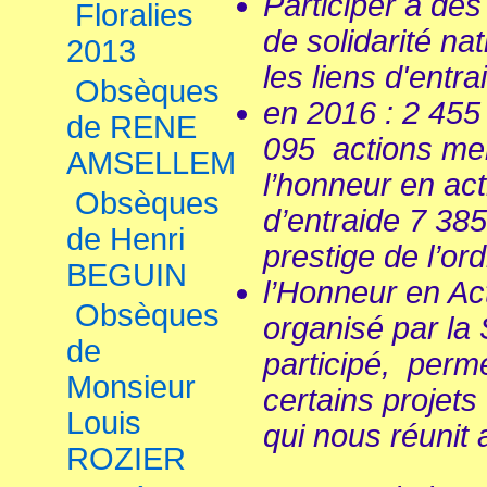
Participer à des
Floralies
de solidarité na
2013
les liens d'entr
Obsèques
en 2016 : 2 455 
de RENE
095 actions me
AMSELLEM
l’honneur en ac
Obsèques
d’entraide 7 38
de Henri
prestige de l’or
BEGUIN
l’Honneur en Act
Obsèques
organisé par la
de
participé, perme
Monsieur
certains projets
Louis
qui nous réunit 
ROZIER