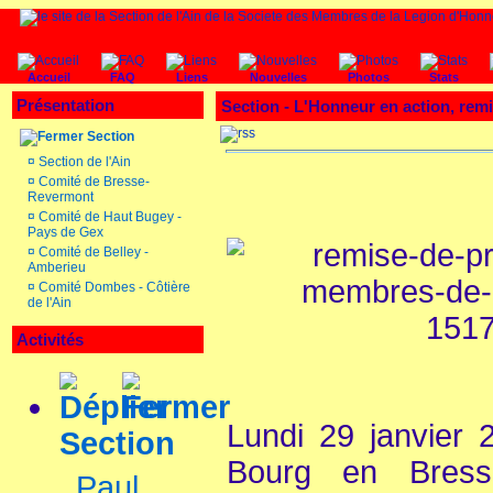
Accueil
FAQ
Liens
Nouvelles
Photos
Stats
Présentation
Section - L'Honneur en action, remis
Section
¤
Section de l'Ain
¤
Comité de Bresse-
Revermont
¤
Comité de Haut Bugey -
Pays de Gex
¤
Comité de Belley -
Amberieu
¤
Comité Dombes - Côtière
de l'Ain
Activités
Lundi 29 janvier 
Section
Bourg en Bress
Paul