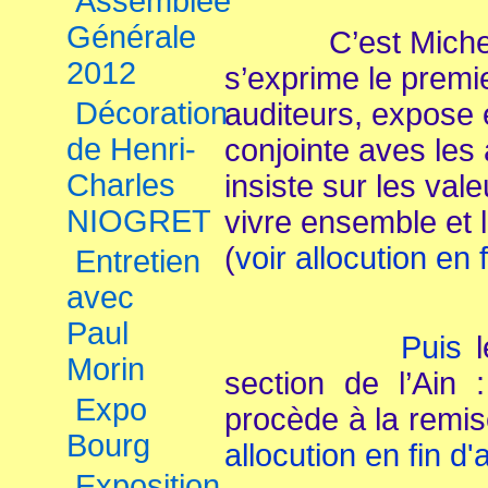
Assemblée
Générale
C’est Michel 
2012
s’exprime le premie
Décoration
auditeurs, expose
de Henri-
conjointe aves les a
Charles
insiste sur les val
NIOGRET
vivre ensemble et l
(
voir allocution en f
Entretien
avec
Paul
Puis
Morin
section de l’Ain
Expo
procède à la remi
Bourg
allocution en fin d'a
Exposition