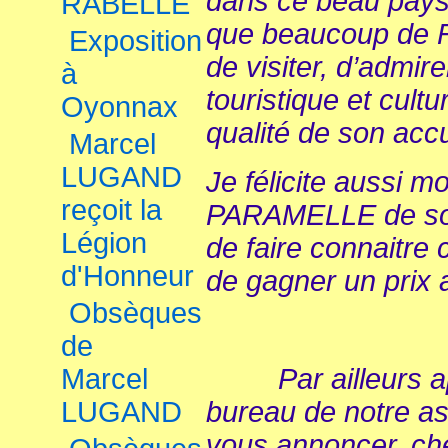
dans ce beau pays
RABELLE
que beaucoup de Fr
Exposition
de visiter, d’admir
à
touristique et cultu
Oyonnax
qualité de son accu
Marcel
LUGAND
Je félicite aussi m
reçoit la
PARAMELLE de son 
Légion
de faire connaitre 
d'Honneur
de gagner un prix a
Obsèques
de
Marcel
Par ailleurs apr
LUGAND
bureau de notre asso
vous annoncer, che