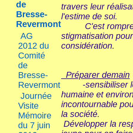
de
travers leur réalis
Bresse-
l'estime de soi.
Revermont
C'est rompre l
AG
stigmatisation pou
2012 du
considération.
Comité
de
Préparer demain
Bresse-
-sensibiliser les
Revermont
humaine et enviro
Journée
incontournable pou
Visite
la société.
Mémoire
Développer la res
du 7 juin