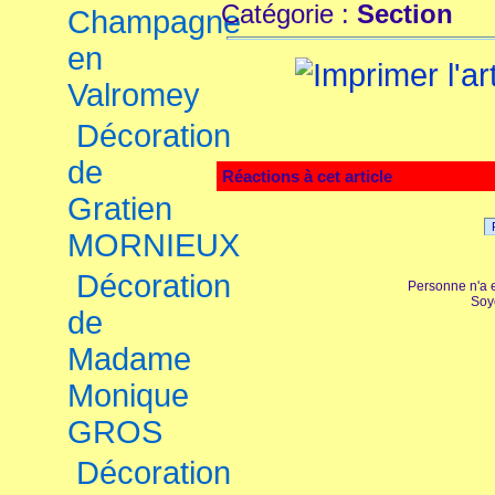
Catégorie :
Section
Champagne
en
Valromey
Décoration
de
Réactions à cet article
Gratien
MORNIEUX
Décoration
Personne n'a 
Soy
de
Madame
Monique
GROS
Décoration