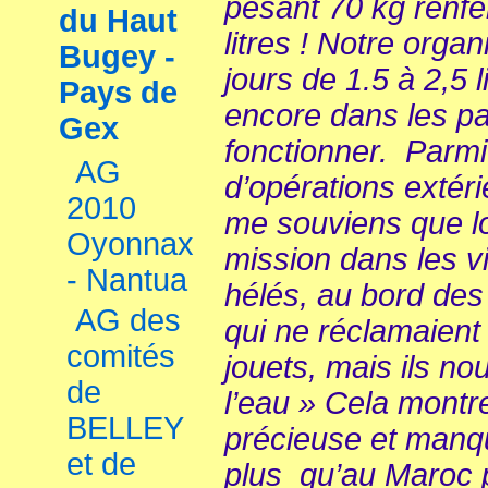
pesant 70 kg renf
du Haut
litres ! Notre orga
Bugey -
jours de 1.5 à 2,5 l
Pays de
encore dans les p
Gex
fonctionner. Parm
AG
d’opérations extéri
2010
me souviens que l
Oyonnax
mission dans les v
- Nantua
hélés, au bord des
AG des
qui ne réclamaient
comités
jouets, mais ils nou
de
l’eau » Cela montr
BELLEY
précieuse et manq
et de
plus qu’au Maroc 