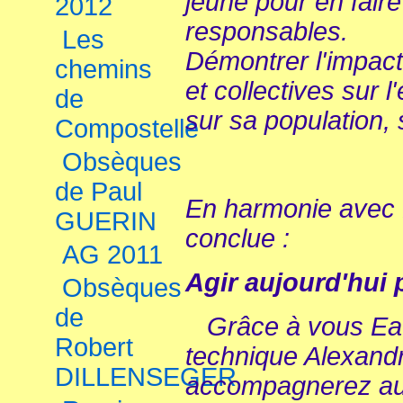
jeune pour en fair
2012
responsables.
Les
Démontrer l'impact
chemins
et collectives sur l
de
sur sa population, 
Compostelle
Obsèques
de Paul
En harmonie avec 
GUERIN
conclue :
AG 2011
Agir aujourd'hui 
Obsèques
de
Grâce à vous Eau 
Robert
technique Alexand
DILLENSEGER
accompagnerez au q