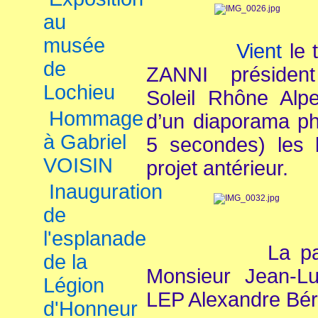
au
musée
Vient
le 
de
ZANNI
président
Lochieu
Soleil Rhône Alpe
Hommage
d’un diaporama ph
à Gabriel
5 secondes) les b
VOISIN
projet antérieur.
Inauguration
de
l'esplanade
La parole e
de la
Monsieur Jean-L
Légion
LEP Alexandre Bér
d'Honneur