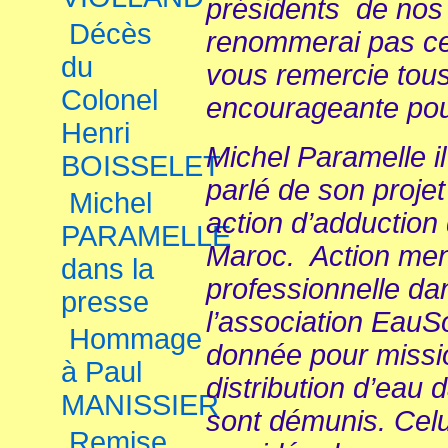
présidents de nos 
Décès
renommerai pas cela
du
vous remercie tou
Colonel
encourageante pour
Henri
Michel Paramelle il
BOISSELET
parlé de son projet
Michel
action d’adduction
PARAMELLE
Maroc. Action men
dans la
professionnelle da
presse
l’association EauSo
Hommage
donnée pour mission
à Paul
distribution d’eau 
MANISSIER
sont démunis. Celui
Remise