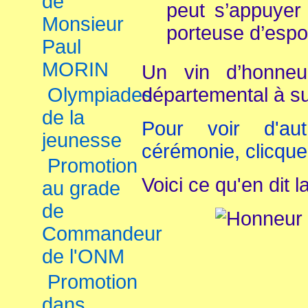
de
peut s’appuyer 
Monsieur
porteuse d’espo
Paul
MORIN
Un vin d’honneur
Olympiades
départemental à su
de la
Pour voir d'au
jeunesse
cérémonie, clicque
Promotion
Voici ce qu'en dit 
au grade
de
Commandeur
de l'ONM
Promotion
dans