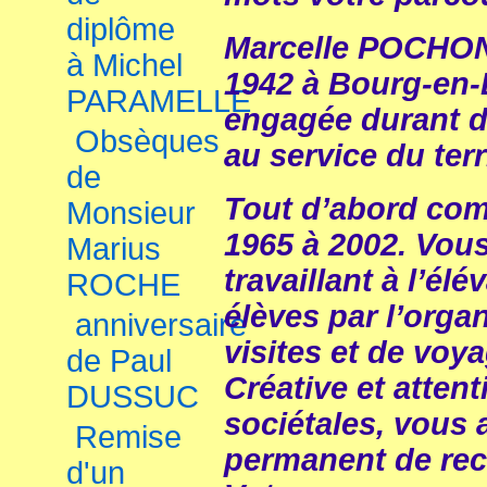
diplôme
Marcelle POCHON,
à Michel
1942 à Bourg-en-
PARAMELLE
engagée durant 
Obsèques
au service du ter
de
Tout d’abord co
Monsieur
1965 à 2002. Vous
Marius
travaillant à l’él
ROCHE
élèves par l’org
anniversaire
visites et de voy
de Paul
Créative et atten
DUSSUC
sociétales, vous 
Remise
permanent de rech
d'un