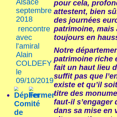
Alsace
pour cela, profon
septembre
attestent, bien su
2018
des journées eur
rencontre
patrimoine, mais 
avec
toujours en hau
l'amiral
Notre départeme
Alain
patrimoine riche e
COLDEFY
fait un haut lieu 
le
suffit pas que l’
09/10/2019
existe et qu’il soi
titre des monume
faut-il s’engager 
Comité
dans sa mise en v
de