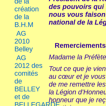
de la
des pouvoirs qui 
création
nous vous faisons
de la
national de la Le
B.H.M
AG
2010
Remerciement
Belley
Madame la Préfète
AG
2012 des
Tout ce que je vie
comités
au cœur et je vous
de
de me remettre les
BELLEY
la Légion d’Honneur
et de
honneur que je reço
BELLEGARDE