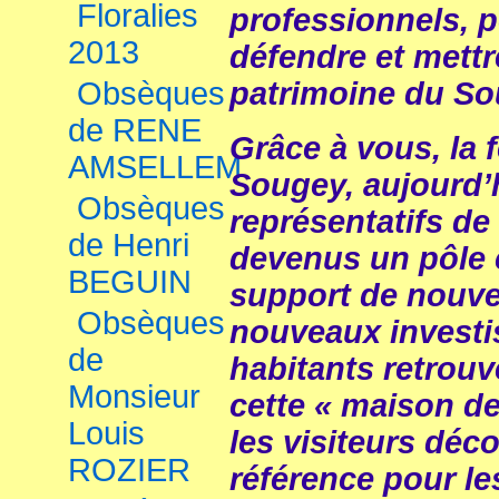
Floralies
professionnels, po
2013
défendre et mettr
Obsèques
patrimoine du So
de RENE
Grâce à vous, la 
AMSELLEM
Sougey, aujourd’h
Obsèques
représentatifs de
de Henri
devenus un pôle 
BEGUIN
support de nouve
Obsèques
nouveaux investi
de
habitants retrouv
Monsieur
cette « maison de
Louis
les visiteurs déc
ROZIER
référence pour l