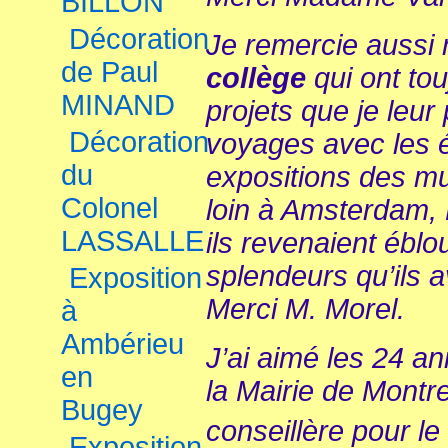
BILLON
Décoration
Je remercie auss
de Paul
collège
qui ont tou
MINAND
projets que je leu
Décoration
voyages avec les 
du
expositions des mu
Colonel
loin à Amsterdam, 
LASSALLE
ils revenaient éblo
splendeurs qu’ils 
Exposition
Merci M. Morel.
à
Ambérieu
J’ai aimé les 24 a
en
la Mairie de Montr
Bugey
conseillère pour le
Exposition