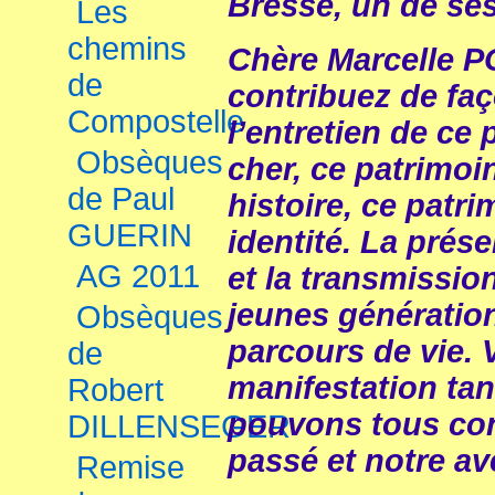
Bresse, un de ses
Les
chemins
Chère Marcelle
de
contribuez de faç
Compostelle
l’entretien de ce
Obsèques
cher, ce patrimoi
de Paul
histoire, ce patri
GUERIN
identité. La pré
AG 2011
et la transmissio
jeunes génératio
Obsèques
parcours de vie. 
de
manifestation tan
Robert
pouvons tous con
DILLENSEGER
passé et notre av
Remise