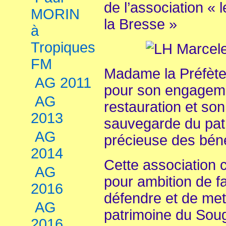
de l’association «
MORIN
la Bresse »
à
Tropiques
FM
Madame la Préfète a
AG 2011
pour son engageme
AG
restauration et son
2013
sauvegarde du patr
AG
précieuse des béné
2014
Cette association 
AG
pour ambition de fa
2016
défendre et de mett
AG
patrimoine du Soug
2016