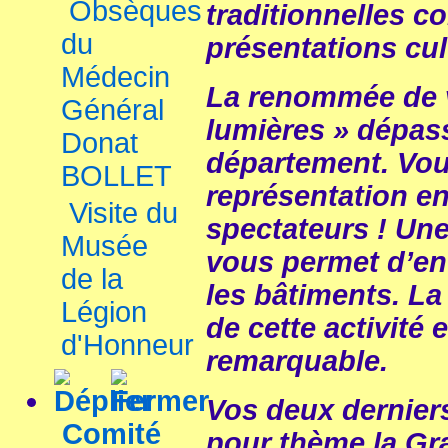
Obsèques
traditionnelles 
du
présentations cul
Médecin
La renommée de 
Général
lumières » dépas
Donat
département. Vous
BOLLET
représentation en
Visite du
spectateurs ! Une 
Musée
vous permet d’ent
de la
les bâtiments. L
Légion
de cette activité 
d'Honneur
remarquable.
Vos deux dernier
Comité
pour thème la Gr