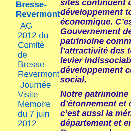
sites continuent 
Bresse-
développement to
Revermont
économique. C’es
AG
Gouvernement de 
2012 du
patrimoine comme
Comité
l’attractivité de
de
levier indissociab
Bresse-
développement cu
Revermont
social.
Journée
Notre patrimoine
Visite
d’étonnement et 
Mémoire
c’est aussi la me
du 7 juin
département et e
2012