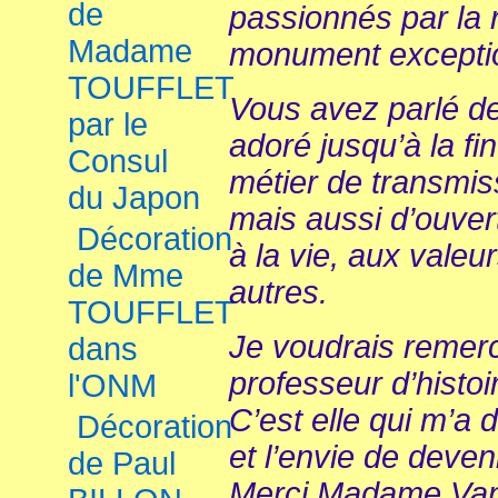
de
passionnés par la 
Madame
monument excepti
TOUFFLET
Vous avez parlé de
par le
adoré jusqu’à la fi
Consul
métier de transmi
du Japon
mais aussi d’ouver
Décoration
à la vie, aux valeu
de Mme
autres.
TOUFFLET
Je voudrais remerc
dans
professeur d’histoir
l'ONM
C’est elle qui m’a d
Décoration
et l’envie de deven
de Paul
Merci Madame Va