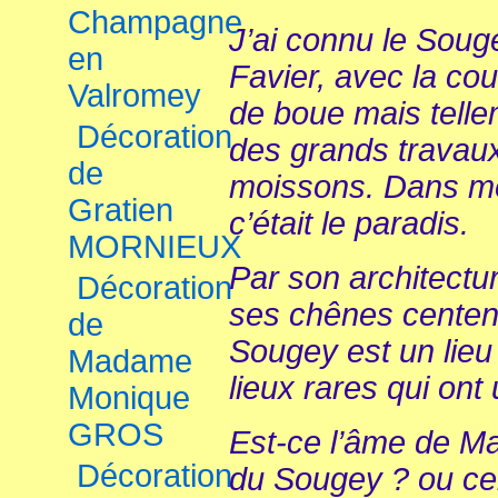
Champagne
J’ai connu le Soug
en
Favier, avec la cou
Valromey
de boue mais tell
Décoration
des grands travaux
de
moissons. Dans me
Gratien
c’était le paradis.
MORNIEUX
Par son architectu
Décoration
ses chênes centena
de
Sougey est un lieu
Madame
lieux rares qui ont
Monique
GROS
Est-ce l’âme de Ma
Décoration
du Sougey ? ou ce