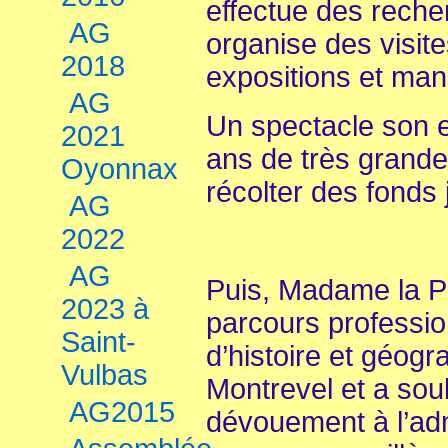
effectue des reche
AG
organise des visit
2018
expositions et man
AG
Un spectacle son et
2021
ans de très grande
Oyonnax
récolter des fonds 
AG
2022
AG
Puis, Madame la Pr
2023 à
parcours professio
Saint-
d’histoire et géogr
Vulbas
Montrevel et a sou
AG2015
dévouement à l’adm