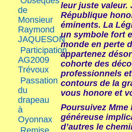
Obsèques
leur juste valeur.
de
République honor
Monsieur
éminents. La Le
Raymond
un symbole fort et
JAQUESON
monde en perte d
Participation
appartenez désor
AG2009
cohorte des déco
Trévoux
professionnels et
Passation
contours de la gr
du
vous honore et v
drapeau
Poursuivez Mme 
à
généreuse implic
Oyonnax
d’autres le chemin
Remise