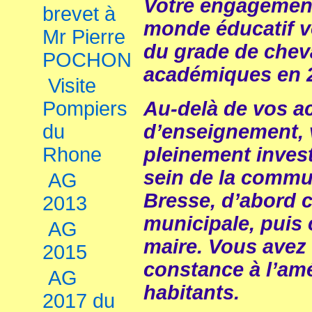
Votre engagement
brevet à
monde éducatif vo
Mr Pierre
du grade de chev
POCHON
académiques en 
Visite
Pompiers
Au-delà de vos act
du
d’enseignement, 
Rhone
pleinement invest
sein de la commu
AG
Bresse, d’abord 
2013
municipale, puis
AG
maire. Vous avez t
2015
constance à l’ame
AG
habitants.
2017 du