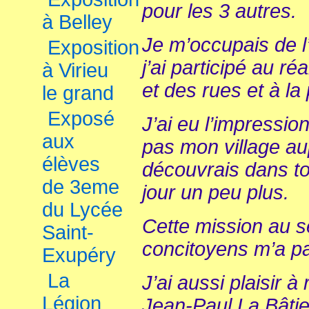
pour les 3 autres.
à Belley
Je m’occupais de 
Exposition
j’ai participé au 
à Virieu
et des rues et à la 
le grand
Exposé
J’ai eu l’impressio
aux
pas mon village au
élèves
découvrais dans t
de 3eme
jour un peu plus.
du Lycée
Cette mission au s
Saint-
concitoyens m’a p
Exupéry
La
J’ai aussi plaisir 
Légion
Jean-Paul La Bâtie