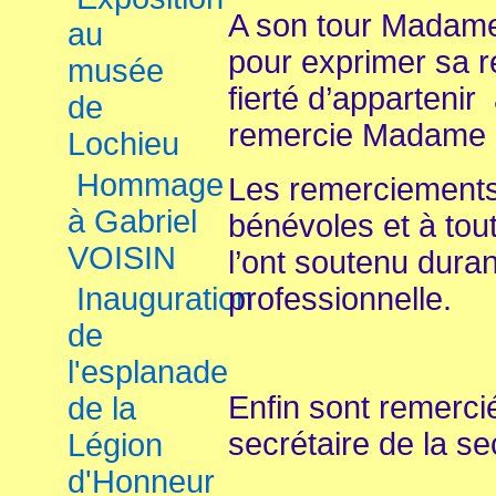
A son tour Madame
au
pour exprimer sa 
musée
fierté d’appartenir
de
remercie Madame l
Lochieu
Hommage
Les remerciements
à Gabriel
bénévoles et à tou
VOISIN
l’ont soutenu duran
Inauguration
professionnelle.
de
l'esplanade
Enfin sont remercié
de la
secrétaire de la s
Légion
d'Honneur