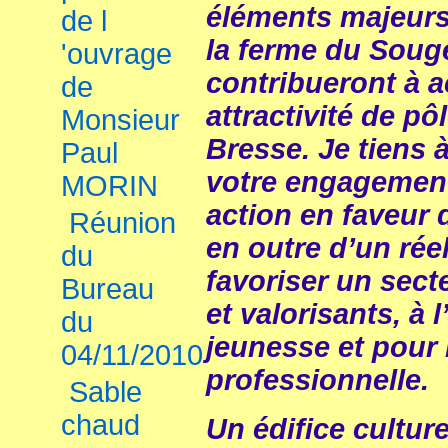
éléments majeur
de l
la ferme du Souge
'ouvrage
contribueront à a
de
attractivité de pô
Monsieur
Bresse. Je tiens à
Paul
votre engagement
MORIN
action en faveur 
Réunion
en outre d’un réel
du
favoriser un secte
Bureau
et valorisants, à l
du
jeunesse et pour l
04/11/2010
professionnelle.
Sable
chaud
Un édifice cultur