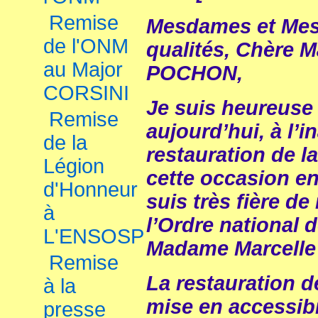
Remise
Mesdames et Mess
de l'ONM
qualités, Chère
au Major
POCHON,
CORSINI
Je suis heureuse d
Remise
aujourd’hui, à l’
de la
restauration de l
Légion
cette occasion en 
d'Honneur
suis très fière d
à
l’Ordre national d
L'ENSOSP
Madame Marcell
Remise
La restauration de
à la
mise en accessibil
presse