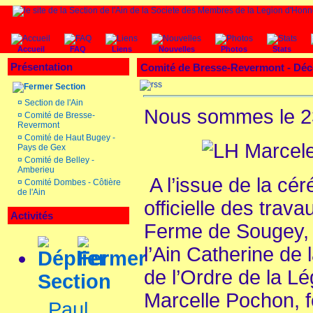
Accueil
FAQ
Liens
Nouvelles
Photos
Stats
Présentation
Comité de Bresse-Revermont - D
Section
¤
Section de l'Ain
Nous sommes le 23
¤
Comité de Bresse-
Revermont
¤
Comité de Haut Bugey -
Pays de Gex
¤
Comité de Belley -
Amberieu
A l’issue de la cér
¤
Comité Dombes - Côtière
de l'Ain
officielle des trav
Activités
Ferme de Sougey, 
l’Ain Catherine de l
de l’Ordre de la 
Section
Marcelle Pochon, f
Paul