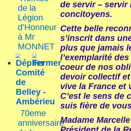
de servir – servir
de la
concitoyens.
Légion
d'Honneur
Cette belle recon
à Mr
s’inscrit dans une
MONNET
plus que jamais l
l’exemplarité des
coeur de nos obli
Comité
devoir collectif e
de
vive la France et 
Belley -
C’est le sens de c
Ambérieu
suis fière de vou
70eme
Madame Marcell
anniversaire
Président de la R