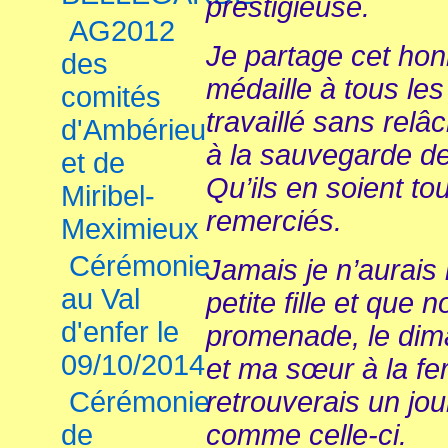
prestigieuse.
AG2012
Je partage cet honn
des
médaille à tous le
comités
travaillé sans relâ
d'Ambérieu
à la sauvegarde d
et de
Qu’ils en soient 
Miribel-
remerciés.
Meximieux
Cérémonie
Jamais je n’aurais 
au Val
petite fille et que
d'enfer le
promenade, le dim
09/10/2014
et ma sœur à la f
Cérémonie
retrouverais un jo
de
comme celle-ci.