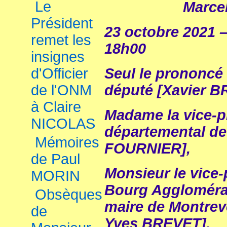
Le
Marce
Président
23 octobre 2021 
remet les
18h00
insignes
d'Officier
Seul le prononcé 
de l'ONM
député [Xavier
à Claire
Madame la vice-pr
NICOLAS
départemental de 
Mémoires
FOURNIER],
de Paul
Monsieur le vice-
MORIN
Bourg Agglomérat
Obsèques
maire de Montrev
de
Yves BREVET],