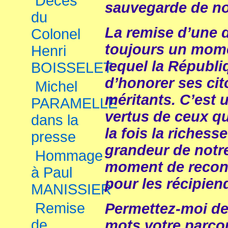
Décès
sauvegarde de no
du
La remise d’une d
Colonel
toujours un mome
Henri
lequel la Républ
BOISSELET
d’honorer ses ci
Michel
méritants. C’est 
PARAMELLE
vertus de ceux qui
dans la
la fois la richesse
presse
grandeur de notre
Hommage
moment de reconn
à Paul
pour les récipie
MANISSIER
Remise
Permettez-moi de
de
mots votre parco