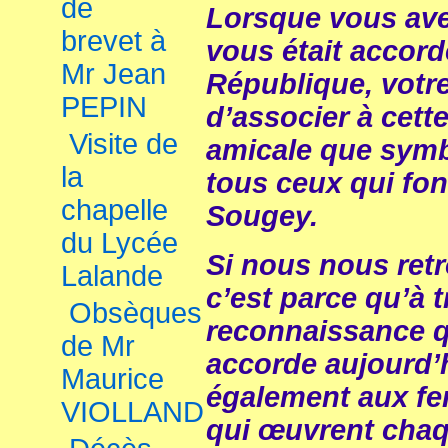
de
Lorsque vous ave
brevet à
vous était accorde
Mr Jean
République, votre 
PEPIN
d’associer à cett
Visite de
amicale que symbo
la
tous ceux qui fon
chapelle
Sougey.
du Lycée
Si nous nous retr
Lalande
c’est parce qu’à 
Obsèques
reconnaissance q
de Mr
accorde aujourd’
Maurice
également aux 
VIOLLAND
qui œuvrent chaq