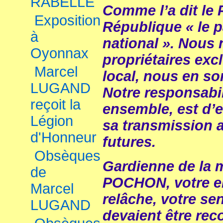
RABELLE
Comme l’a dit le P
Exposition
République « le 
à
national ». Nous
Oyonnax
propriétaires exc
Marcel
local, nous en s
LUGAND
Notre responsabil
reçoit la
ensemble, est d’en
Légion
sa transmission a
d'Honneur
futures.
Obsèques
Gardienne de la m
de
POCHON, votre 
Marcel
relâche, votre sens
LUGAND
devaient être rec