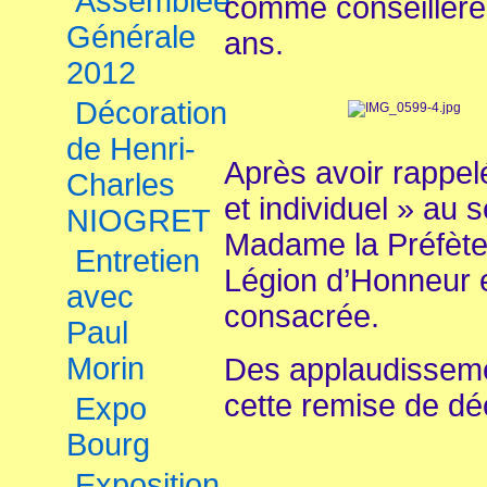
Assemblée
comme conseillère
Générale
ans.
2012
Décoration
de Henri-
Après avoir rappelé
Charles
et individuel » au 
NIOGRET
Madame la Préfète 
Entretien
Légion d’Honneur 
avec
consacrée.
Paul
Morin
Des applaudisseme
cette remise de dé
Expo
Bourg
Exposition