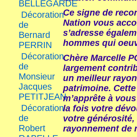
BELLEGARDE
Ce signe de reco
Décoration
Nation vous acco
de
s’adresse égale
Bernard
hommes qui oeuvre
PERRIN
Décoration
Chère Marcelle 
de
largement contrib
Monsieur
un meilleur rayo
Jacques
patrimoine. Cette
PETITJEAN
m’apprête à vou
Décoration
la fois votre dé
de
votre générosité
Robert
rayonnement de n