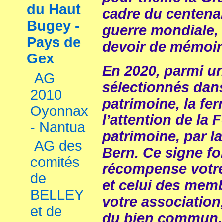
du Haut
cadre du centena
Bugey -
guerre mondiale, e
Pays de
devoir de mémoi
Gex
En 2020, parmi un
AG
sélectionnés dan
2010
patrimoine, la fe
Oyonnax
l’attention de la
- Nantua
patrimoine, par l
AG des
Bern. Ce signe f
comités
récompense votr
de
et celui des memb
BELLEY
votre association,
et de
du bien commun