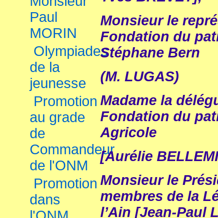
Monsieur
Paul
Monsieur le repre
MORIN
Fondation du pat
Olympiades
Stéphane Bern
de la
(M. LUGAS)
jeunesse
Madame la délégue
Promotion
Fondation du patr
au grade
Agricole
de
Commandeur
[Aurélie BELLEM
de l'ONM
Monsieur le Prési
Promotion
membres de la Le
dans
l’Ain [Jean-Paul 
l'ONM