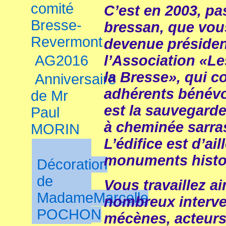
comité
C’est en 2003, pa
Bresse-
bressan, que vous
Revermont
devenue présiden
AG2016
l’Association «L
la Bresse», qui c
Anniversaire
adhérents bénév
de Mr
est la sauvegard
Paul
à cheminée sarra
MORIN
L’édifice est d’ai
monuments histo
Décoration
de
Vous travaillez ai
MadameMarcelle
nombreux interven
POCHON
mécènes, acteurs,