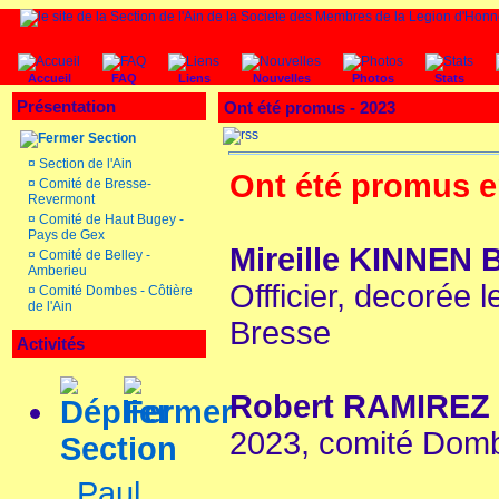
Accueil
FAQ
Liens
Nouvelles
Photos
Stats
Présentation
Ont été promus - 2023
Section
¤
Section de l'Ain
Ont été promus e
¤
Comité de Bresse-
Revermont
¤
Comité de Haut Bugey -
Pays de Gex
Mireille KINNE
¤
Comité de Belley -
Amberieu
Offficier, decorée 
¤
Comité Dombes - Côtière
de l'Ain
Bresse
Activités
Robert RAMIREZ
2023, comité Domb
Section
Paul