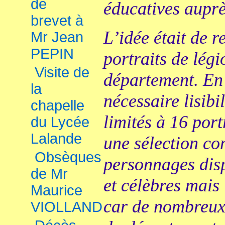
de
éducatives auprè
brevet à
L’idée était de 
Mr Jean
PEPIN
portraits de légi
Visite de
département. En 
la
nécessaire lisib
chapelle
limités à 16 port
du Lycée
Lalande
une sélection co
Obsèques
personnages dis
de Mr
et célèbres mais 
Maurice
car de nombreux 
VIOLLAND