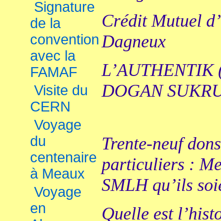
Signature
Crédit Mutuel d
de la
convention
Dagneux
avec la
L’AUTHENTIK (r
FAMAF
DOGAN SUKR
Visite du
CERN
Voyage
du
Trente-neuf don
centenaire
particuliers : 
à Meaux
SMLH qu’ils soie
Voyage
en
Quelle est l’hist