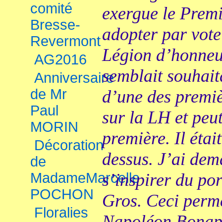
comité
exergue le Premi
Bresse-
adopter par vote
Revermont
Légion d’honneu
AG2016
semblait souhait
Anniversaire
de Mr
d’une des premiè
Paul
sur la LH et peu
MORIN
première. Il étai
Décoration
dessus. J’ai dem
de
MadameMarcelle
s’inspirer du po
POCHON
Gros. Ceci perme
Floralies
Napoléon Bonapa