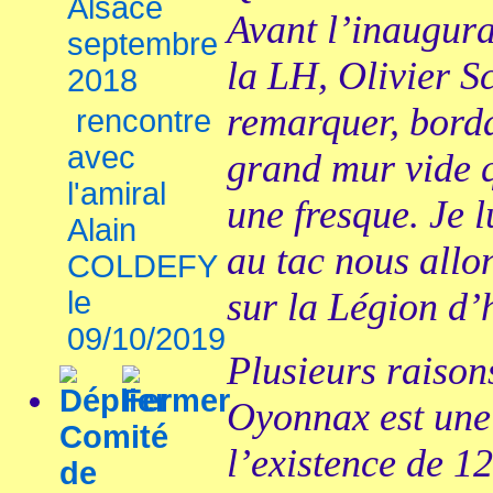
Alsace
Avant l’inaugura
septembre
la LH, Olivier S
2018
remarquer, borda
rencontre
avec
grand mur vide q
l'amiral
une fresque. Je 
Alain
au tac nous allo
COLDEFY
le
sur la Légion d’
09/10/2019
Plusieurs raison
Oyonnax est une 
Comité
l’existence de 1
de