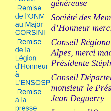
généreuse
Remise
de l'ONM
Société des Mem
au Major
d’Honneur merci
CORSINI
Conseil Régiona
Remise
de la
Alpes, merci ma
Légion
Présidente Stép
d'Honneur
à
Conseil Départe
L'ENSOSP
monsieur le Pré
Remise
Jean Deguerry
à la
presse