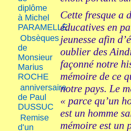
diplôme
Cette fresque a 
à Michel
éducatives en par
PARAMELLE
Obsèques
jeunesse afin d’é
de
oublier des Aind
Monsieur
façonné notre his
Marius
mémoire de ce qu
ROCHE
anniversaire
notre pays. Le 
de Paul
« parce qu’un 
DUSSUC
est un homme san
Remise
mémoire est un p
d'un