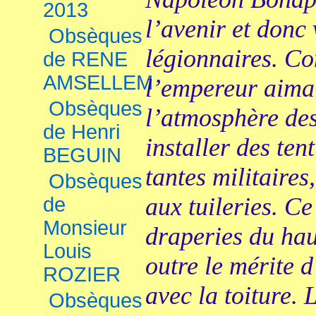
2013
l’avenir et donc 
Obsèques
légionnaires. C
de RENE
AMSELLEM
l’empereur aimai
Obsèques
l’atmosphère des
de Henri
installer des ten
BEGUIN
tantes militaires
Obsèques
aux tuileries. Ce
de
Monsieur
draperies du hau
Louis
outre le mérite d
ROZIER
avec la toiture.
Obsèques