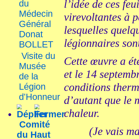
l’idée de ces feu
du
Médecin
virevoltantes à 
Général
lesquelles quelq
Donat
légionnaires sont
BOLLET
Visite du
Cette œuvre a été
Musée
et le 14 septemb
de la
conditions therm
Légion
d'Honneur
d’autant que le 
chaleur.
Comité
(Je vais main
du Haut