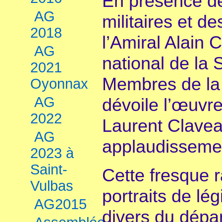
En présence des
AG
militaires et d
2018
l’Amiral Alain 
AG
national de la 
2021
Membres de la
Oyonnax
AG
dévoile l’œuvre 
2022
Laurent Clave
AG
applaudissemen
2023 à
Saint-
Cette fresque 
Vulbas
portraits de lég
AG2015
divers du dépa