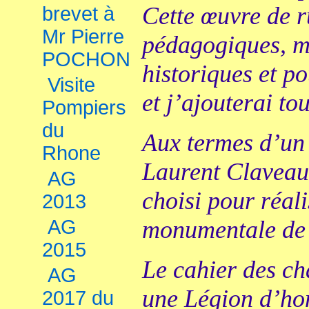
Cette œuvre de r
brevet à
Mr Pierre
pédagogiques, m
POCHON
historiques et po
Visite
et j’ajouterai to
Pompiers
du
Aux termes d’un
Rhone
Laurent Claveau
AG
choisi pour réal
2013
AG
monumentale de
2015
Le cahier des ch
AG
une Légion d’hon
2017 du