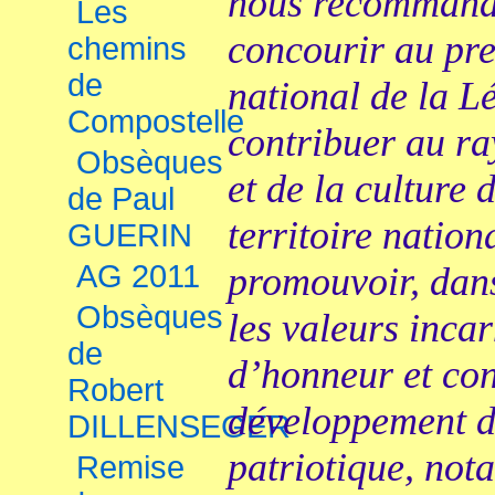
nous recommand
Les
concourir au pre
chemins
de
national de la L
Compostelle
contribuer au r
Obsèques
et de la culture 
de Paul
territoire natio
GUERIN
AG 2011
promouvoir, dans
Obsèques
les valeurs inca
de
d’honneur et con
Robert
développement de
DILLENSEGER
patriotique, not
Remise