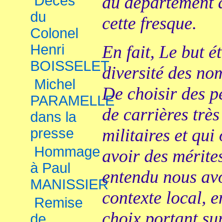
Décès
du département a
du
cette fresque.
Colonel
Henri
En fait, Le but é
BOISSELET
diversité des no
Michel
De choisir des p
PARAMELLE
de carrières très
dans la
presse
militaires et qui
Hommage
avoir des mérite
à Paul
entendu nous av
MANISSIER
contexte local, e
Remise
choix portant sur
de