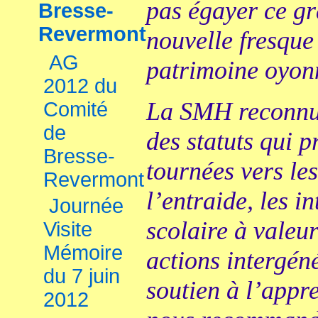
pas égayer ce g
Bresse-
Revermont
nouvelle fresque
AG
patrimoine oyon
2012 du
La SMH reconnue
Comité
de
des statuts qui p
Bresse-
tournées vers les
Revermont
l’entraide, les i
Journée
scolaire à valeu
Visite
Mémoire
actions intergéné
du 7 juin
soutien à l’appre
2012