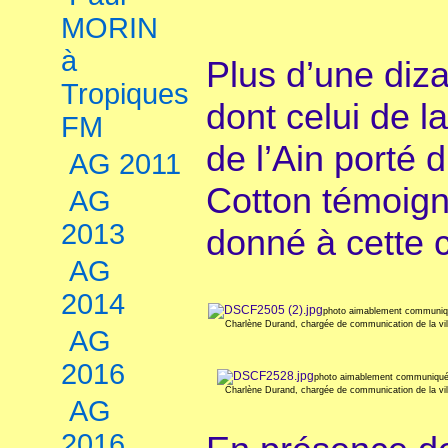
MORIN
à
Plus d’une diz
Tropiques
dont celui de l
FM
de l’Ain porté
AG 2011
Cotton témoign
AG
2013
donné à cette 
AG
2014
photo aimablement communi
Charlène Durand, chargée de communication de la vi
AG
2016
photo aimablement communiqu
Charlène Durand, chargée de communication de la vi
AG
2016