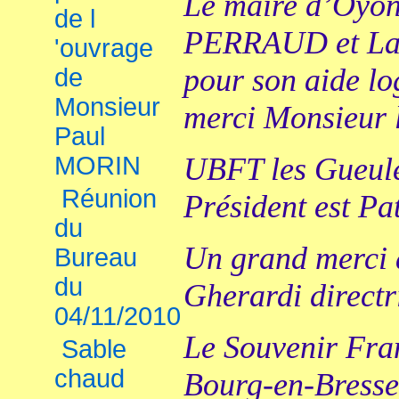
Le maire d’Oyo
de l
PERRAUD et La 
'ouvrage
pour son aide log
de
Monsieur
merci Monsieur 
Paul
MORIN
UBFT les Gueule
Réunion
Président est P
du
Un grand merci
Bureau
du
Gherardi direct
04/11/2010
Le Souvenir Fra
Sable
chaud
Bourg-en-Bress