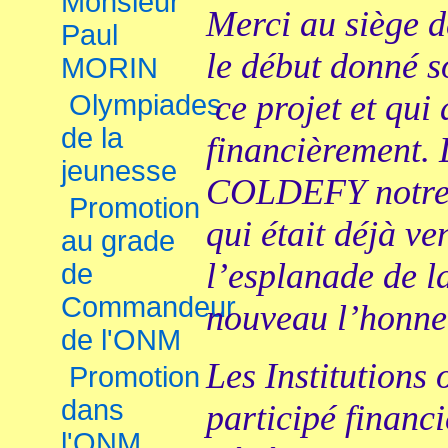
Monsieur
Merci au siège 
Paul
le début donné s
MORIN
ce projet et qui
Olympiades
de la
financièrement. 
jeunesse
COLDEFY notre 
Promotion
qui était déjà v
au grade
l’esplanade de l
de
Commandeur
nouveau l’honne
de l'ONM
Les Institutions 
Promotion
dans
participé financ
l'ONM