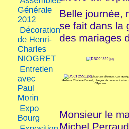
Assemblée
Générale
Belle journée, 
2012
se fait dans la 
Décoration
des mariages d
de Henri-
Charles
NIOGRET
Entretien
avec
photo aimablement communiqu
Madame Charlène Durand, chargée de communication de 
d'Oyonnax
Paul
Morin
Expo
Monsieur le m
Bourg
Michel Perraud
Exposition