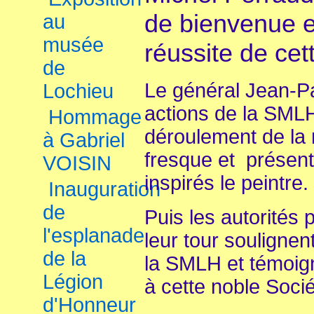
de bienvenue et
au
musée
réussite de cet
de
Le général Jean-Pa
Lochieu
actions de la SMLH
Hommage
déroulement de la r
à Gabriel
fresque et présent
VOISIN
inspirés le peintre.
Inauguration
de
Puis les autorités 
l'esplanade
leur tour souligne
de la
la SMLH et témoig
Légion
à cette noble Socié
d'Honneur