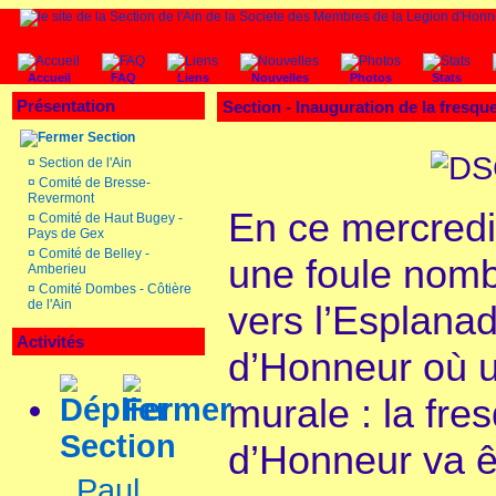
Accueil
FAQ
Liens
Nouvelles
Photos
Stats
Présentation
Section - Inauguration de la fresq
Section
¤
Section de l'Ain
¤
Comité de Bresse-
Revermont
En ce mercred
¤
Comité de Haut Bugey -
Pays de Gex
¤
Comité de Belley -
une foule nom
Amberieu
¤
Comité Dombes - Côtière
de l'Ain
vers l’Esplana
Activités
d’Honneur où u
murale : la fre
Section
d’Honneur va ê
Paul