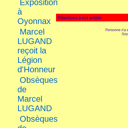
Exposition
à
Réactions à cet article
Oyonnax
Marcel
Personne n'a 
Soy
LUGAND
reçoit la
Légion
d'Honneur
Obsèques
de
Marcel
LUGAND
Obsèques