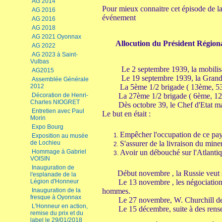
AG 2014
Pour mieux connaitre cet épisode de la
AG 2016
événement
AG 2016
AG 2018
AG 2021 Oyonnax
Allocution du Président Régio
AG 2022
AG 2023 à Saint-
Vulbas
Le 2 septembre 1939, la mobilisa
AG2015
Le 19 septembre 1939, la Grande
Assemblée Générale
2012
La 5ème 1/2 brigade ( 13ème, 53
Décoration de Henri-
La 27ème 1/2 brigade ( 6ème, 12
Charles NIOGRET
Dès octobre 39, le Chef d'Etat m
Entretien avec Paul
Le but en était :
Morin
Expo Bourg
Empêcher l'occupation de ce pays
Exposition au musée
de Lochieu
S'assurer de la livraison du mine
Hommage à Gabriel
Avoir un débouché sur l'Atlanti
VOISIN
Inauguration de
Début novembre , la Russie veut s
l'esplanade de la
Légion d'Honneur
Le 13 novembre , les négociations
Inauguration de la
hommes.
fresque à Oyonnax
Le 27 novembre, W. Churchill de
L'Honneur en action,
Le 15 décembre, suite à des rens
remise du prix et du
label le 29/01/2018