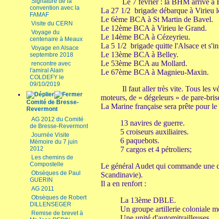
Signature de la
Le 7 février : la BHM arrive à B
convention avec la
La 27 1/2 brigade débarque à Virieu l
FAMAF
Le 6ème BCA à St Martin de Bavel.
Visite du CERN
Le 12ème BCA à Virieu le Grand.
Voyage du
Le 14ème BCA à Cézeyrieu.
centenaire à Meaux
La 5 1/2 brigade quitte l'Alsace et s'in
Voyage en Alsace
Le 13ème BCA à Belley.
septembre 2018
Le 53ème BCA au Mollard.
rencontre avec
l'amiral Alain
Le 67ème BCA à Magnieu-Maxin.
COLDEFY le
09/10/2019
Il faut aller très vite. Tous les véh
moteurs, de « dégeleurs » de pare-bris
Comité de Bresse-
La Marine française sera prête pour le
Revermont
AG 2012 du Comité
13 navires de guerre.
de Bresse-Revermont
5 croiseurs auxiliaires.
Journée Visite
6 paquebots.
Mémoire du 7 juin
2012
7 cargos et 4 pétroliers;
Les chemins de
Compostelle
Le général Audet qui commande une di
Obsèques de Paul
Scandinavie).
GUERIN
Il a en renfort :
AG 2011
Obsèques de Robert
La 13ème DBLE.
DILLENSEGER
Un groupe artillerie coloniale 
Remise de brevet à
Une unité d'automitrailleuses.