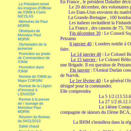
En France , le président Daladier déci
Le Président remet
Le 20 décembre, des volontaires p
les insignes d'Officier
Les Etats-Unis envoient du matériel
de l'ONM à Claire
NICOLAS
La Grande-Bretagne , 100 bombardie
Mémoires de Paul
Les italiens ravitaillent la Finlan
MORIN
La France , des canons de 75, 700
Obsèques de
Fin décembre 39
: Le Conseil Sup
Monsieur Paul
Petzamo
MORIN
6 janvier 40
: Londres notifie à O
Olympiades de la
jeunesse
faire.
Promotion au grade
Le 14 janvier 40
: Le Colonel Bét
de Commandeur de
Le 15 janvier
: Le Colonel Bétho
l'ONM
une Brigade. Il est question de Petzam
Promotion dans
Fin janvier
: l'Amiral Darlan conc
l'ONM
de Narvik.
Remise de l'ONM au
Le 1er février 40
: Le général Ol
Major CORSINI
désigné pour la commander.
Remise de la Légion
d'Honneur à
Elle comprendra
L'ENSOSP
La 5 1/2 (13.53.67ème ) q
Remise à la presse
La 27 1/2 (6.12.14ème) qu
de l 'ouvrage de
La 14ème Compag
Monsieur Paul
MORIN
compagnie de skieurs du I3ème BCA, u
Réunion du Bureau
du 04/11/2010
La BHM s'installera dans la région d
Sable chaud