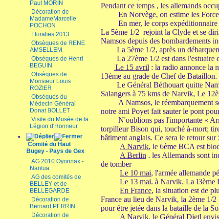
Paul MORIN
Pendant ce temps , les allemands occup
Décoration de
En Norvège, on estime les Force
MadameMarcelle
En mer, le corps expéditionnaire est
POCHON
La 5ème 1/2 rejoint la Clyde et se dirig
Floralies 2013
Namsos depuis des bombardements inces
Obsèques de RENE
La 5ème 1/2, après un débarquemen
AMSELLEM
La 27ème 1/2 est dans l'estuaire d
Obsèques de Henri
BEGUIN
Le 15 avril
: la radio annonce la
Obsèques de
13ème au grade de Chef de Bataillon.
Monsieur Louis
Le Général Béthouart quitte Nams
ROZIER
Salangers à 75 kms de Narvik, Le 1
Obsèques du
A Namsos, le réembarquement se
Médecin Général
Donat BOLLET
notre ami Poyet fait sauter le pont pou
Visite du Musée de la
N'oublions pas l'importante « Arm
Légion d'Honneur
torpilleur Bison qui, touché à-mort; ti
bâtiment anglais. Ce sera le retour sur
Comité du Haut
A Narvik
, le 6ème BCA est bloqu
Bugey - Pays de Gex
A Berlin
. les Allemands sont inq
AG 2010 Oyonnax -
de tomber
Nantua
Le 10 mai
, l'armée allemande p
AG des comités de
Le 13 mai
. à Narvik. La I3ème 
BELLEY et de
En France
, la situation est de 
BELLEGARDE
France au lieu de Narvik, la 2ème 1/2
Décoration de
Bernard PERRIN
pour être jetée dans la bataille de la 
Décoration de
A Narvik
, le Général Dietl envi