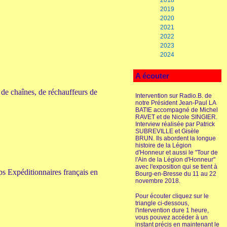
2018
2019
2020
2021
2022
2023
2024
A écouter
de chaînes, de réchauffeurs de
Intervention sur Radio.B. de
notre Président Jean-Paul LA
BATIE accompagné de Michel
RAVET et de Nicole SINGIER.
Interview réalisée par Patrick
SUBREVILLE et Gisèle
BRUN. Ils abordent la longue
histoire de la Légion
d'Honneur et aussi le "Tour de
l'Ain de la Légion d'Honneur"
avec l'exposition qui se tient à
 Expéditionnaires français en
Bourg-en-Bresse du 11 au 22
novembre 2018.
Pour écouter cliquez sur le
triangle ci-dessous,
l'intervention dure 1 heure,
vous pouvez accéder à un
instant précis en maintenant le