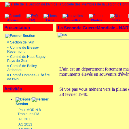
Accueil
FAQ
Liens
Nouvelles
Photos
Stats
Présentation
La Seconde GuerreMondiale - NARV
Section
¤
Section de l'Ain
¤
Comité de Bresse-
Revermont
¤
Comité de Haut Bugey -
Pays de Gex
¤
Comité de Belley -
L'ain est un département fortement ma
Amberieu
monuments élevés en souvenirs d'évé
¤
Comité Dombes - Côtière
de l'Ain
Activités
Si vos pas vous mènent vers la plain
28 février 1940.
Section
Paul MORIN à
Tropiques FM
AG 2011
AG 2013