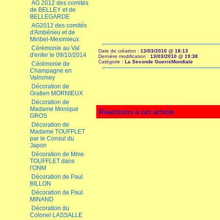
AG 2012 des comités
de BELLEY et de
BELLEGARDE
AG2012 des comités
d'Ambérieu et de
Miribel-Meximieux
Cérémonie au Val
Date de création :
13/03/2010 @ 18:13
d'enfer le 09/10/2014
Dernière modification :
13/03/2010 @ 19:38
Catégorie :
La Seconde GuerreMondiale
Cérémonie de
Champagne en
Valromey
Décoration de
Gratien MORNIEUX
Décoration de
Madame Monique
Réactions à cet article
GROS
Décoration de
Madame TOUFFLET
par le Consul du
Japon
Décoration de Mme
TOUFFLET dans
l'ONM
Décoration de Paul
BILLON
Décoration de Paul
MINAND
Décoration du
Colonel LASSALLE