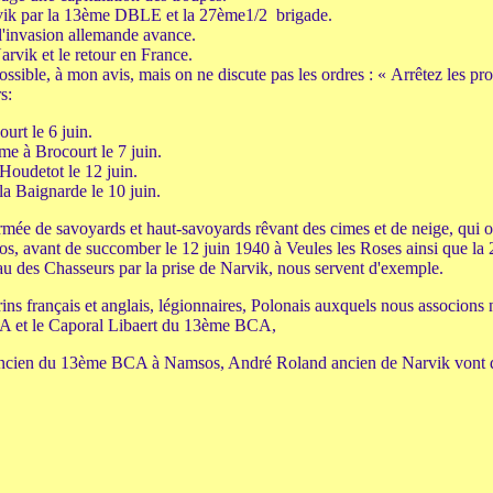
arvik par la 13ème DBLE et la 27ème1/2 brigade.
, l'invasion allemande avance.
arvik et le retour en France.
ossible, à mon avis, mais on ne discute pas les ordres : « Arrêtez les 
s:
rt le 6 juin.
e à Brocourt le 7 juin.
oudetot le 12 juin.
a Baignarde le 10 juin.
mée de savoyards et haut-savoyards rêvant des cimes et de neige, qui on
, avant de succomber le 12 juin 1940 à Veules les Roses ainsi que la
au des Chasseurs par la prise de Narvik, nous servent d'exemple.
ançais et anglais, légionnaires, Polonais auxquels nous associons 
A et le Caporal Libaert du 13ème BCA,
ien du 13ème BCA à Namsos, André Roland ancien de Narvik vont d