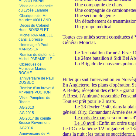
Mr Jean PEPIN
Une compagnie de chars.
Visite de la chapelle
Une compagnie de camionnette
du Lycée Lalande
Une section de génie.
Obsèques de Mr
Maurice VIOLLAND
Un détachement de transmission
Décès du Colonel
Un groupe médical.
Henri BOISSELET
Michel PARAMELLE
Toutes ces unités seront constituées 
dans la presse
Générai Monclar.
Hommage à Paul
MANISSIER
Le 1er bataillon formé à Fez :
Remise de diplôme à
Le 2ème bataillon à Sidi Bel A
Michel PARAMELLE
La Brigade de chasseurs polonai
Obsèques de
Monsieur Marius
ROCHE
anniversaire de Paul
Hitler qui sait l'intervention en Norvèg
DUSSUC
En Angleterre, les plans d'opération
Remise d'un brevet à
A Belley, réception des effets « grand f
Mr Pierre POCHON
A Brest, l'Amirauté rassemble l'ensemb
Visite Pompiers du
Tout est prêt pour le 3 mars.
Rhone
Le 28 février 1940
, dans la pl
AG 2013
général Olry, Comandant Armée des Alp
AG 2015
Le mois de mars
sera un mois d'
AG 2017 du comité
Bresse-Revermont
Le 10 avril
: Enfin un ordre urge
AG2016
Le PC de la 5ème 1/2 brigade et le 1
Anniversaire de Mr
dans la nuit ; les trains se succéderon