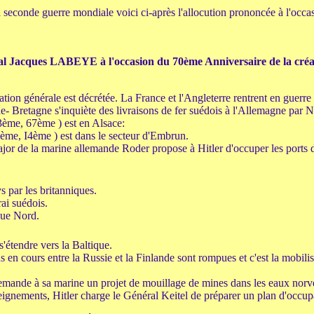
 seconde guerre mondiale voici ci-après l'allocution prononcée à l'occ
nal Jacques LABEYE à l'occasion du 70ème Anniversaire de la cré
tion générale est décrétée. La France et l'Angleterre rentrent en guerre
- Bretagne s'inquiète des livraisons de fer suédois à l'Allemagne par N
ème, 67ème ) est en Alsace:
ème, I4ème ) est dans le secteur d'Embrun.
ajor de la marine allemande Roder propose à Hitler d'occuper les ports
 par les britanniques.
rai suédois.
que Nord.
'étendre vers la Baltique.
 en cours entre la Russie et la Finlande sont rompues et c'est la mobili
mande à sa marine un projet de mouillage de mines dans les eaux norv
eignements, Hitler charge le Général Keitel de préparer un plan d'occup