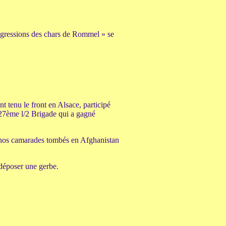
progressions des chars de Rommel » se
t tenu le front en Alsace, participé
 27ème l/2 Brigade qui a gagné
nos camarades tombés en Afghanistan
époser une gerbe.