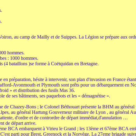
s.
.
à Voiron, au camp de Mailly et de Suippes. La Légion se prépare aux ord
 1000 hommes.
bbes : 1000 hommes.
s (4 bataillons )se forme à Coëtquidan en Bretagne.
e en préparation, hésite à intervenir, son plan d'invasion en France étant
 Stafford-Avonmouth et Plymouth sont prêts pour un débarquement en N
roid » et distribution des fusils Mas 36.
le de ses bâtiments, ses paquebots et les « démagnétise ».
aine de Chazey-Bons ; le Colonel Béthouart présente la BHM au génér
es, au général Hartung Gouverneur militaire de Lyon , au général Aud
attente, d'ordre et de contrordre de départ immédiat,
d'annulation …
nt de départ arrive.
3ème BCA embarquent à Virieu le Grand ; les 13ème et 67ème BCA emb
t. C'est parti pour Brest, Greenock et la Norvège. La 27eme brigade suiv