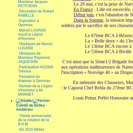
Monsieur Jacques
Le 29 mai, c'est la prise de N
PETITJEAN
En France
. Lille est encerclée
Décoration de Robert
Début juin
, c'est l'abandon de N
RABELLE
Dans la Somme
, la mission imp
Exposition à
Oyonnax
soldera par le sacrifice de nos chasseur
Marcel LUGAND
reçoit la Légion
Le 67ème BCA à Bézencou
d'Honneur
La « Belle deux » du 13em
Obsèques de Marcel
Le 13ème BCA encore à H
LUGAND
Le 53ème BCA à Biville l
Obsèques de
Monsieur Raymond
C'est ainsi que la 5ème1/2 Brigade for
JAQUESON
aux opérations malheureuses de Namsos
Participation AG2009
Trévoux
l'inscription « Norvège 40 » au Drape
Passation du
drapeau à Oyonnax
En mémoire des Chasseurs, Marins fr
Remise de la Légion
: le Caporal Chef Belda du 27ème BC
d'Honneur à Mr
MONNET
Louis Petraz Préfet Honoraire anc
Comité de Belley -
Ambérieu
70eme anniversaire
de la création de la
B.H.M
AG 2010 Belley