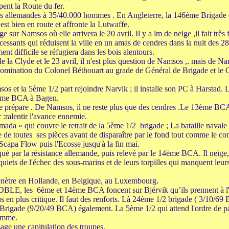
ent la Route du fer.
s allemandes à 35/40.000 hommes . En Angleterre, la 146ème Brigade q
 bien en route et affronte la Lutwaffe.
e sur Namsos où elle arrivera le 20 avril. Il y a lm de neige ,il fait très
sants qui réduisent la ville en un amas de cendres dans la nuit des 28
t difficile se réfugiera dans les bois alentours.
e la Clyde et le 23 avril, il n'est plus question de Namsos ,. mais de Nar
 nomination du Colonel Béthouart au grade de Général de Brigade et le
os et la 5ème 1/2 part rejoindre Narvik ; il installe son PC à Harsta
2ème BCA à Bagen.
 prépare . De Namsos, il ne reste plus que des cendres .Le 13ème BCA
r :ralentir l'avance ennemie.
ada » qui couvre le retrait de la 5ème 1/2 brigade ; La bataille navale f
re de toutes ses pièces avant de disparaître par le fond tout comme le con
 Scapa Flow puis l'Ecosse jusqu'à la fin mai.
é par la résistance allemande, puis relevé par le 14ème BCA. Il neige, l
uiets de l'échec des sous-marins et de leurs torpilles qui manquent leurs
énètre en Hollande, en Belgique, au Luxembourg.
DBLE, les 6ème et 14ème BCA foncent sur Bjérvik qu’ils prennent à l'
plus en plus critique. Il faut des renforts. Là 24ème 1/2 brigade ( 3/10/6
 Brigade (9/20/49 BCA) également. La 5ème 1/2 qui attend l'ordre de p
Somme.
sage une capitulation des troupes.