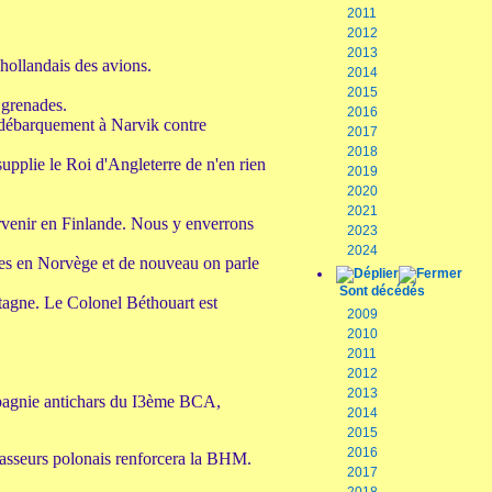
2011
2012
2013
 hollandais des avions.
2014
2015
 grenades.
2016
 débarquement à Narvik contre
2017
2018
upplie le Roi d'Angleterre de n'en rien
2019
2020
2021
rvenir en Finlande. Nous y enverrons
2023
2024
ases en Norvège et de nouveau on parle
Sont décédés
agne. Le Colonel Béthouart est
2009
2010
2011
2012
2013
pagnie antichars du I3ème BCA,
2014
2015
2016
asseurs polonais renforcera la BHM.
2017