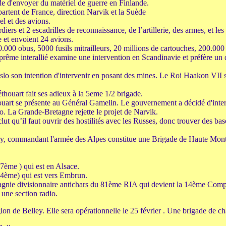
de d'envoyer du matériel de guerre en Finlande.
artent de France, direction Narvik et la Suède
 et des avions.
rs et 2 escadrilles de reconnaissance, de l’artillerie, des armes, et les
de et envoient 24 avions.
.000 obus, 5000 fusils mitrailleurs, 20 millions de cartouches, 200.000
rême interallié examine une intervention en Scandinavie et préfère un
slo son intention d'intervenir en posant des mines. Le Roi Haakon VII s
houart fait ses adieux à la 5eme 1/2 brigade.
uart se présente au Général Gamelin. Le gouvernement a décidé d'inte
o. La Grande-Bretagne rejette le projet de Narvik.
lut qu’il faut ouvrir des hostilités avec les Russes, donc trouver des b
ry, commandant l'armée des Alpes constitue une Brigade de Haute Mont
ui est en Alsace.
i est vers Embrun.
nie divisionnaire antichars du 81ème RIA qui devient la 14ème Com
ne section radio.
e Belley. Elle sera opérationnelle le 25 février . Une brigade de ch