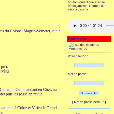
bouton rond cliqué et en le
déplaçant vers la droite ou
vers la gauche
res du Colonel Magrin-Verneret, futur
Connexion...
Membres : 27
Votre pseudo :
 prêt.
orvège.
Mot de passe :
al Gamelin, Commandant en Chef, au
et puis les passe en revue.
[
Mot de passe perdu ?
]
arquent à Culoz et Virieu le Grand
ra.