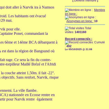
[
Devenir membre
]
ui doit aller à Narvik ira à Namsos
Membre
en ligne :
 froid. Les habitants ont évacué
/29 mai.
Anonymes en ligne :
10
Total
vik pour elle.
visites:
1401160
 Capitaine Ponet, commandant la
Record connectés :
d. Les 6ème et 14ème BCA débarquent à
Cumulé
:
492
Le 05/10/2025 @ 21:08
 est dans la région de Bangsund où
ait rage. Ce sera la fin du contre-
tre-torpilleur Maillé Brézé et l'Afridi
a couche atteint 1,50m. il fait -22°.
 objectifs. Sans renfort, Narvik, risque
ennemi. La ville flambe.
9 BCA) stationnée en Ecosse rentre en
artir pour Narvik rentre également