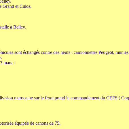
elley.
e Grand et Culoz.
stalle à Belley.
icules sont échangés contre des neufs : camionnettes Peugeot, munies 
e.
 3 mars :
vision marocaine sur le front prend le commandement du CEFS ( Corps
motorisée équipée de canons de 75.