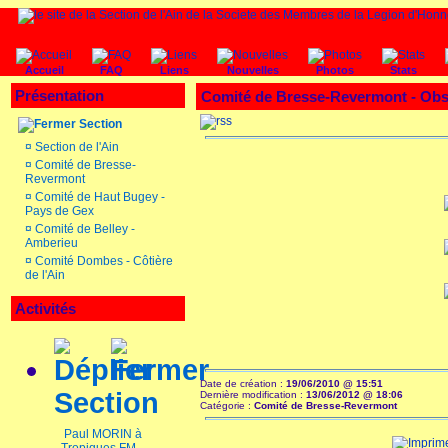
Accueil
FAQ
Liens
Nouvelles
Photos
Stats
Présentation
Comité de Bresse-Revermont -
Obs
Section
¤
Section de l'Ain
¤
Comité de Bresse-
Revermont
¤
Comité de Haut Bugey -
Pays de Gex
¤
Comité de Belley -
Amberieu
¤
Comité Dombes - Côtière
de l'Ain
Activités
Date de création :
19/06/2010 @ 15:51
Section
Dernière modification :
13/06/2012 @ 18:06
Catégorie :
Comité de Bresse-Revermont
Paul MORIN à