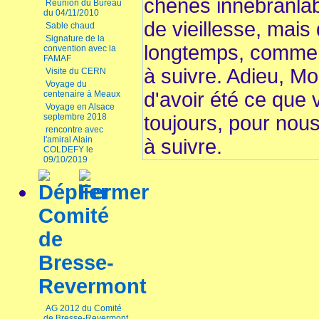
chênes innébranlab
Réunion du Bureau
du 04/11/2010
de vieillesse, mais
Sable chaud
Signature de la
longtemps, comme 
convention avec la
FAMAF
à suivre. Adieu, M
Visite du CERN
Voyage du
d'avoir été ce que 
centenaire à Meaux
Voyage en Alsace
septembre 2018
toujours, pour nou
rencontre avec
l'amiral Alain
à suivre.
COLDEFY le
09/10/2019
Comité
de
Bresse-
Revermont
AG 2012 du Comité
de Bresse-Revermont