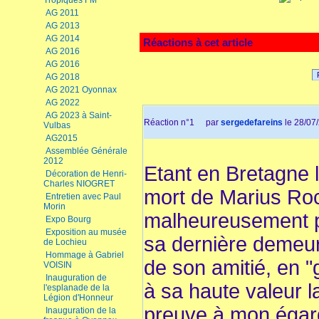
Tropiques FM
AG 2011
AG 2013
AG 2014
Réactions à cet article
AG 2016
AG 2016
AG 2018
AG 2021 Oyonnax
AG 2022
AG 2023 à Saint-
Réaction n°1
par
sergedefareins
le 28/07
Vulbas
AG2015
Assemblée Générale
2012
Etant en Bretagne 
Décoration de Henri-
Charles NIOGRET
mort de Marius Roch
Entretien avec Paul
Morin
malheureusement p
Expo Bourg
Exposition au musée
sa dernière demeur
de Lochieu
Hommage à Gabriel
de son amitié, en "g
VOISIN
Inauguration de
à sa haute valeur la
l'esplanade de la
Légion d'Honneur
preuve à mon égard.
Inauguration de la