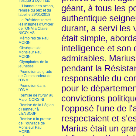
fresque à Oyonnax
géant, à tous les p
L'Honneur en action,
remise du prix et du
label le 29/01/2018
authentique seigneu
Le Président remet
les insignes d'Officier
durant, a servi les 
de l'ONM à Claire
NICOLAS
était simple, aborda
Mémoires de Paul
MORIN
intelligence et son
Obsèques de
Monsieur Paul
admirables. Marius 
MORIN
Olympiades de la
pendant la Résista
jeunesse
Promotion au grade
responsable du co
de Commandeur de
l'ONM
Promotion dans
pour le département
l'ONM
Remise de l'ONM au
convictions politiq
Major CORSINI
Remise de la Légion
l'opposé l'une de l
d'Honneur à
L'ENSOSP
respectaient et s'est
Remise à la presse
de l 'ouvrage de
Marius était un gr
Monsieur Paul
MORIN