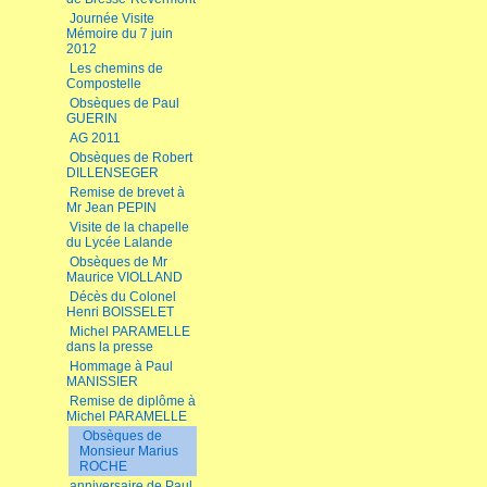
Journée Visite
Mémoire du 7 juin
2012
Les chemins de
Compostelle
Obsèques de Paul
GUERIN
AG 2011
Obsèques de Robert
DILLENSEGER
Remise de brevet à
Mr Jean PEPIN
Visite de la chapelle
du Lycée Lalande
Obsèques de Mr
Maurice VIOLLAND
Décès du Colonel
Henri BOISSELET
Michel PARAMELLE
dans la presse
Hommage à Paul
MANISSIER
Remise de diplôme à
Michel PARAMELLE
Obsèques de
Monsieur Marius
ROCHE
anniversaire de Paul