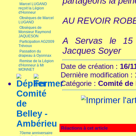
partageons la pein
Marcel LUGAND
reçoit la Légion
d'Honneur
Obsèques de Marcel
AU REVOIR ROBE
LUGAND
Obsèques de
Monsieur Raymond
JAQUESON
A Servas le 15
Participation AG2009
Trévoux
Jacques Soyer
Passation du
drapeau à Oyonnax
Remise de la Légion
Date de création :
16/1
d'Honneur à Mr
MONNET
Dernière modification :
Catégorie :
Comité de
Comité
de
Belley -
Ambérieu
Réactions à cet article
70eme anniversaire