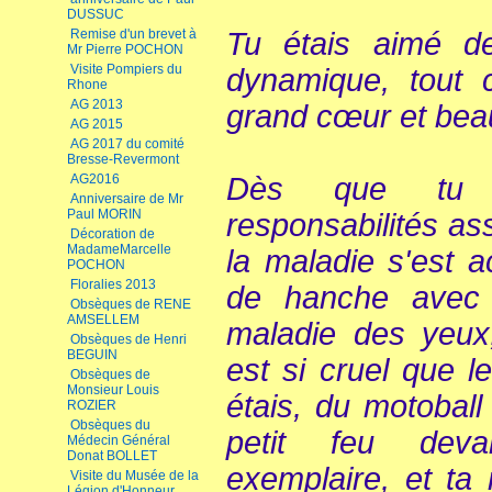
DUSSUC
Remise d'un brevet à
Tu étais aimé de
Mr Pierre POCHON
Visite Pompiers du
dynamique, tout 
Rhone
AG 2013
grand cœur et bea
AG 2015
AG 2017 du comité
Bresse-Revermont
AG2016
Dès que tu 
Anniversaire de Mr
Paul MORIN
responsabilités ass
Décoration de
MadameMarcelle
la maladie s'est a
POCHON
Floralies 2013
de hanche avec c
Obsèques de RENE
AMSELLEM
maladie des yeux,
Obsèques de Henri
BEGUIN
est si cruel que l
Obsèques de
Monsieur Louis
étais, du motoball
ROZIER
Obsèques du
petit feu deva
Médecin Général
Donat BOLLET
exemplaire, et ta
Visite du Musée de la
Légion d'Honneur