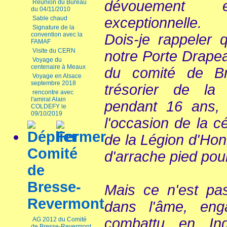
dévouement 
Réunion du Bureau
du 04/11/2010
Sable chaud
exceptionnelle.
Signature de la
convention avec la
Dois-je rappeler 
FAMAF
Visite du CERN
notre Porte Drapea
Voyage du
centenaire à Meaux
du comité de B
Voyage en Alsace
septembre 2018
trésorier de la 
rencontre avec
l'amiral Alain
pendant 16 ans, 
COLDEFY le
09/10/2019
l'occasion de la c
de la Légion d'Honn
Comité
d'arrache pied pour
de
Bresse-
Mais ce n'est pas 
Revermont
dans l'âme, en
combattu en Ind
AG 2012 du Comité
de Bresse-Revermont