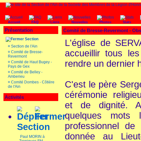
Accueil
FAQ
Liens
Nouvelles
Photos
Stats
Présentation
Comité de Bresse-Revermont -
Obs
Section
L'église de SERVA
¤
Section de l'Ain
accueillir tous l
¤
Comité de Bresse-
Revermont
rendre un dernier
¤
Comité de Haut Bugey -
Pays de Gex
¤
Comité de Belley -
Amberieu
C'est le père Serg
¤
Comité Dombes - Côtière
de l'Ain
cérémonie religie
Activités
et de dignité. 
quelques mots l
professionnel de 
Section
donnée au Lieut
Paul MORIN à