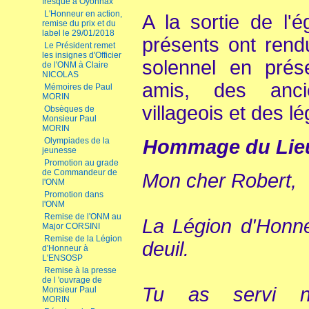
fresque à Oyonnax
L'Honneur en action,
A la sortie de l'
remise du prix et du
label le 29/01/2018
présents ont ren
Le Président remet
les insignes d'Officier
solennel en prés
de l'ONM à Claire
NICOLAS
amis, des anci
Mémoires de Paul
MORIN
villageois et des l
Obsèques de
Monsieur Paul
MORIN
Olympiades de la
Hommage du Lie
jeunesse
Promotion au grade
de Commandeur de
Mon cher Robert,
l'ONM
Promotion dans
l'ONM
Remise de l'ONM au
La Légion d'Honne
Major CORSINI
Remise de la Légion
deuil.
d'Honneur à
L'ENSOSP
Remise à la presse
de l 'ouvrage de
Tu as servi n
Monsieur Paul
MORIN