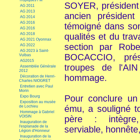
Tropiques FM
SOYER, président
AG 2011
AG 2013
ancien président
AG 2014
AG 2016
témoigné dans so
AG 2016
AG 2018
qualités et du trav
AG 2021 Oyonnax
section par Robe
AG 2022
AG 2023 à Saint-
BOCACCIO, prés
Vulbas
AG2015
troupes de l'AI
Assemblée Générale
2012
hommage.
Décoration de Henri-
Charles NIOGRET
Entretien avec Paul
Morin
Pour conclure un 
Expo Bourg
Exposition au musée
ému, a souligné t
de Lochieu
Hommage à Gabriel
VOISIN
père : intègre
Inauguration de
l'esplanade de la
serviable, honnête, 
Légion d'Honneur
Inauguration de la