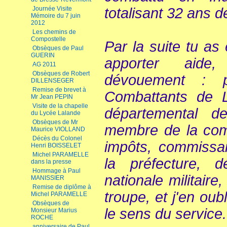
Journée Visite
totalisant 32 ans d
Mémoire du 7 juin
2012
Les chemins de
Compostelle
Par la suite tu as
Obsèques de Paul
GUERIN
apporter aide,
AG 2011
Obsèques de Robert
dévouement : p
DILLENSEGER
Remise de brevet à
Combattants de L
Mr Jean PEPIN
Visite de la chapelle
départemental de
du Lycée Lalande
Obsèques de Mr
membre de la co
Maurice VIOLLAND
Décès du Colonel
impôts, commissai
Henri BOISSELET
Michel PARAMELLE
la préfecture, 
dans la presse
Hommage à Paul
nationale militaire
MANISSIER
Remise de diplôme à
troupe, et j'en oub
Michel PARAMELLE
Obsèques de
le sens du service.
Monsieur Marius
ROCHE
anniversaire de Paul