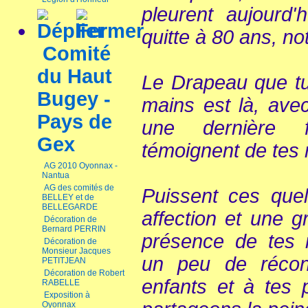
pleurent aujourd
quitte à 80 ans, no
Comité
du Haut
Le Drapeau que tu
Bugey -
mains est là, avec
Pays de
une dernière f
Gex
témoignent de tes 
AG 2010 Oyonnax -
Nantua
AG des comités de
Puissent ces que
BELLEY et de
BELLEGARDE
affection et une g
Décoration de
Bernard PERRIN
présence de tes 
Décoration de
Monsieur Jacques
un peu de réconf
PETITJEAN
Décoration de Robert
enfants et à tes 
RABELLE
Exposition à
Oyonnax