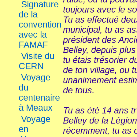
Signature
toujours avec le so
de la
Tu as effectué deu
convention
municipal, tu as a
avec la
président des Anc
FAMAF
Belley, depuis plu
Visite du
tu étais trésorier 
CERN
de ton village, ou 
Voyage
unanimement estim
du
de tous.
centenaire
à Meaux
Tu as été 14 ans t
Voyage
Belley de la Légion
en
récemment, tu as c