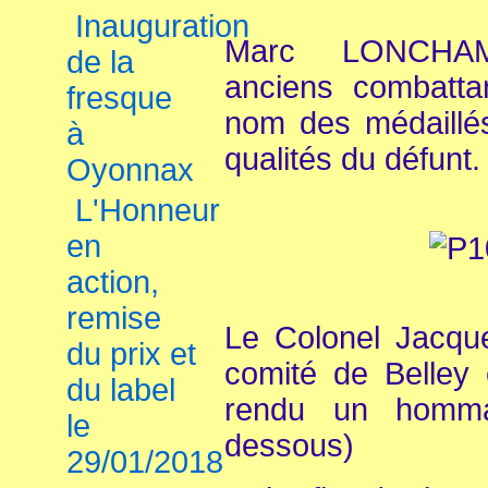
Inauguration
Marc LONCHAM
de la
anciens combatt
fresque
nom des médaillés
à
qualités du défunt.
Oyonnax
L'Honneur
en
action,
remise
Le Colonel Jacqu
du prix et
comité de Belley 
du label
rendu un hommag
le
dessous)
29/01/2018