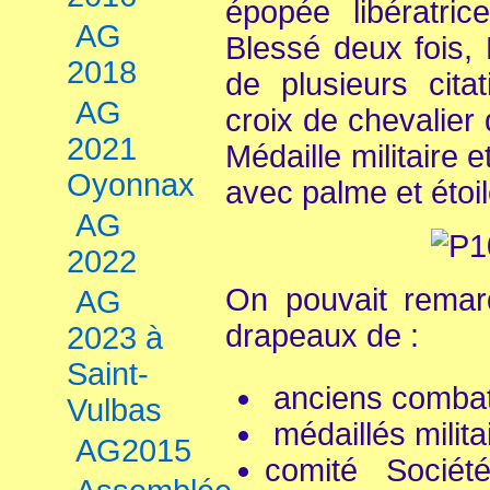
épopée libératri
AG
Blessé deux fois, L
2018
de plusieurs citat
AG
croix de chevalier 
2021
Médaille militaire 
Oyonnax
avec palme et étoil
AG
2022
On pouvait remarq
AG
drapeaux de :
2023 à
Saint-
anciens comba
Vulbas
médaillés milit
AG2015
comité Socié