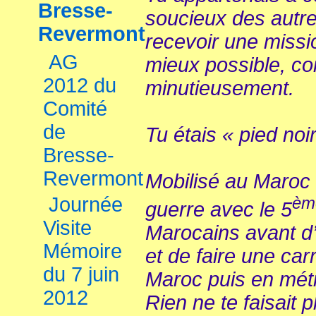
Bresse-
soucieux des autre
Revermont
recevoir une missio
AG
mieux possible, c
2012 du
minutieusement.
Comité
de
Tu étais « pied noi
Bresse-
Revermont
Mobilisé au Maroc e
Journée
èm
guerre avec le 5
Visite
Marocains avant d’
Mémoire
et de faire une car
du 7 juin
Maroc puis en mét
2012
Rien ne te faisait 