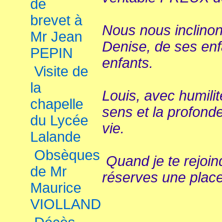
de
brevet à
Nous nous inclinon
Mr Jean
Denise, de ses enf
PEPIN
enfants.
Visite de
la
Louis, avec humilité
chapelle
sens et la profond
du Lycée
vie.
Lalande
Obsèques
Quand je te rejoin
de Mr
réserves une place 
Maurice
VIOLLAND