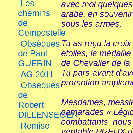
Les
avec moi quelques
chemins
arabe, en souveni
de
sous les armes.
Compostelle
Tu as reçu la croi
Obsèques
étoiles, la médaille 
de Paul
de Chevalier de la
GUERIN
Tu pars avant d’avo
AG 2011
promotion ampleme
Obsèques
de
Mesdames, messie
Robert
camarades « Légio
DILLENSEGER
combattants nous 
Remise
véritable PREUX 