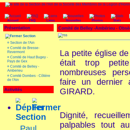
Accueil
FAQ
Liens
Nouvelles
Photos
Stats
Présentation
Comité de Belley -Ambérieu - Obs
Section
¤
Section de l'Ain
¤
Comité de Bresse-
La petite églis
Revermont
¤
Comité de Haut Bugey -
était trop pet
Pays de Gex
¤
Comité de Belley -
nombreuses pers
Amberieu
¤
Comité Dombes - Côtière
faire un dernier
de l'Ain
GIRARD.
Activités
Dignité, recueill
Section
palpables tout a
Paul