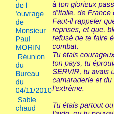
à ton glorieux pa
de l
d’Italie, de France
'ouvrage
Faut-il rappeler que
de
reprises, et que, bl
Monsieur
refusé de te faire 
Paul
combat.
MORIN
Tu étais courageux,
Réunion
ton pays, tu éprou
du
SERVIR, tu avais u
Bureau
camaraderie et d
du
l’extrême.
04/11/2010
Sable
Tu étais partout ou 
chaud
l’aide, ou tu pouvai