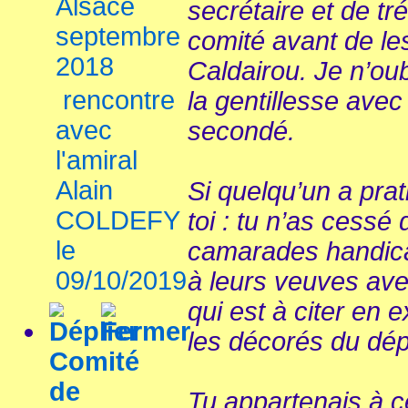
Alsace
secrétaire et de t
septembre
comité avant de les
2018
Caldairou. Je n’oubl
rencontre
la gentillesse avec
avec
secondé.
l'amiral
Alain
Si quelqu’un a prati
COLDEFY
toi : tu n’as cessé 
le
camarades handica
09/10/2019
à leurs veuves avec
qui est à citer en
les décorés du dé
Comité
de
Tu appartenais à 