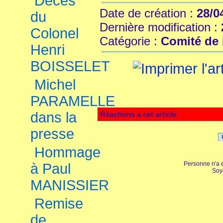
Décès
Date de création :
28/0
du
Dernière modification :
Colonel
Catégorie :
Comité de 
Henri
BOISSELET
Michel
PARAMELLE
dans la
Réactions à cet article
presse
Hommage
Personne n'a 
à Paul
Soy
MANISSIER
Remise
de