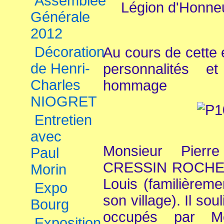
Assemblée
Légion d'Honn
Générale
2012
Décoration
Au cours de cette
de Henri-
personnalités 
Charles
hommage
NIOGRET
Entretien
avec
Monsieur Pier
Paul
CRESSIN ROCHEFO
Morin
Louis (familière
Expo
son village). Il sou
Bourg
occupés par M
Exposition