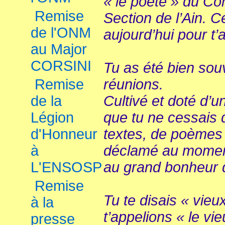
« le poète » du Com
Remise
Section de l’Ain. C
de l'ONM
aujourd’hui pour t
au Major
CORSINI
Tu as été bien sou
Remise
réunions.
de la
Cultivé et doté d’
Légion
que tu ne cessais 
d'Honneur
textes, de poèmes 
à
déclamé au moment 
L'ENSOSP
au grand bonheur d
Remise
Tu te disais « vieux
à la
t’appelions « le vi
presse