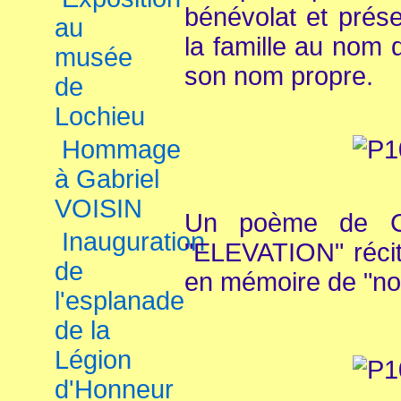
bénévolat et prés
au
la famille au nom 
musée
son nom propre.
de
Lochieu
Hommage
à Gabriel
VOISIN
Un poème de C
Inauguration
"ELEVATION" récit
de
en mémoire de "not
l'esplanade
de la
Légion
d'Honneur