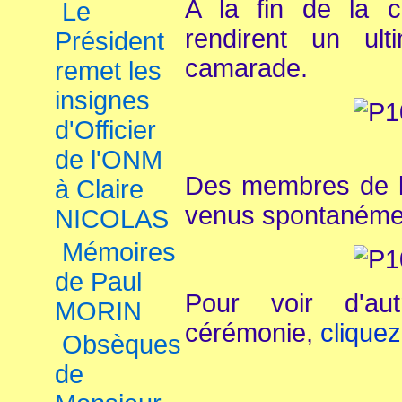
A la fin de la c
Le
rendirent un u
Président
camarade.
remet les
insignes
d'Officier
de l'ONM
Des membres de la
à Claire
venus spontanémen
NICOLAS
Mémoires
de Paul
Pour voir d'au
MORIN
cérémonie,
cliquez
Obsèques
de