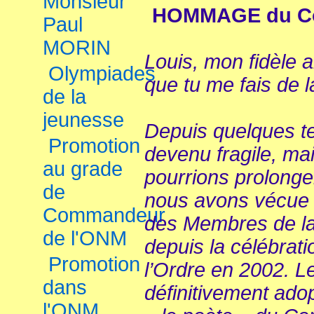
Monsieur
HOMMAGE du Co
Paul
MORIN
Louis, mon fidèle a
Olympiades
que tu me fais de l
de la
jeunesse
Depuis quelques te
Promotion
devenu fragile, ma
au grade
pourrions prolonge
de
nous avons vécue 
Commandeur
des Membres de la
de l'ONM
depuis la célébrati
Promotion
l’Ordre en 2002. Le
dans
définitivement ad
l'ONM