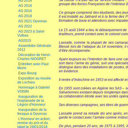
Sa classe n’a pas fait de service militaire
AG 2014
groupe des forces Françaises de l’intérieur (
AG 2016
AG 2016
Ce groupe comprend des étudiants, des jeun
AG 2018
Il est installé au Jalinard et à la ferme d
formation de base et attendons avec impatie
AG 2021 Oyonnax
AG 2022
Le 15 août 1944 a lieu le débarquement de S
AG 2023 à Saint-
tirailleurs, prend contact avec le colonel 
Vulbas
AG2015
Lassalle, comme la plupart de ses camarad
Assemblée Générale
Blessé lors de l’attaque du 14 novembre, il 
2012
d’être récompensée.
Décoration de Henri-
Charles NIOGRET
Ayant toujours eu l’intention de faire une car
sort dans l’arme du génie, suit une spéciali
Entretien avec Paul
distingue dans des installations de postes, 
Morin
en évidence.
Expo Bourg
Exposition au musée
Il rentre d’Indochine en 1953 et est affecté
de Lochieu
Hommage à Gabriel
En 1955 sont créées en Algérie les SAS – se
VOISIN
Sahariennes existant depuis longtemps dans le
sa collaboration étroite avec les unités opér
Inauguration de
l'esplanade de la
Légion d'Honneur
Ses diverses campagnes, ses titres de guerre
Inauguration de la
Lassalle prend sa retraite dix ans après, en
fresque à Oyonnax
garde le contact avec l’armée comme instruct
L'Honneur en action,
remise du prix et du
De plus, pendant 20 ans, de 1975 à 1995, il
label le 29/01/2018