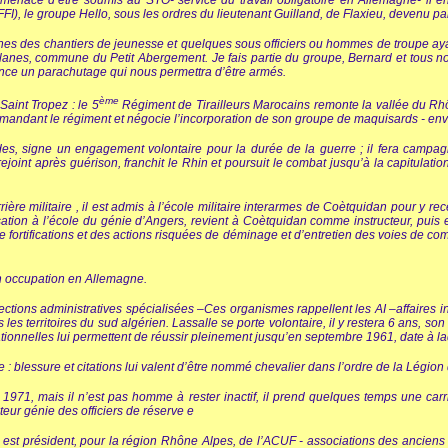
 ; menacé d’être soumis au STO- service du travail obligatoire en Allemagne- il e
FFI), le groupe Hello, sous les ordres du lieutenant Guilland, de Flaxieu, devenu pa
es des chantiers de jeunesse et quelques sous officiers ou hommes de troupe ayan
es Planes, commune du Petit Abergement. Je fais partie du groupe, Bernard et tou
nce un parachutage qui nous permettra d’être armés.
ème
aint Tropez : le 5
Régiment de Tirailleurs Marocains remonte la vallée du Rhôn
commandant le régiment et négocie l’incorporation de son groupe de maquisards - 
es, signe un engagement volontaire pour la durée de la guerre ; il fera campa
rejoint après guérison, franchit le Rhin et poursuit le combat jusqu’à la capitulati
rière militaire , il est admis à l’école militaire interarmes de Coètquidan pour y rec
sation à l’école du génie d’Angers, revient à Coètquidan comme instructeur, puis 
de fortifications et des actions risquées de déminage et d’entretien des voies de 
 en occupation en Allemagne.
ctions administratives spécialisées –Ces organismes rappellent les AI –affaires in
s territoires du sud algérien. Lassalle se porte volontaire, il y restera 6 ans, son
ationnelles lui permettent de réussir pleinement jusqu’en septembre 1961, date à laqu
 : blessure et citations lui valent d’être nommé chevalier dans l’ordre de la Légio
 1971, mais il n’est pas homme à rester inactif, il prend quelques temps une carriè
eur génie des officiers de réserve e
 est président, pour la région Rhône Alpes, de l’ACUF - associations des anciens c