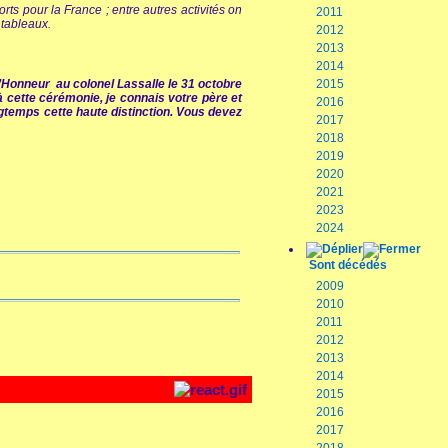
ts pour la France ; entre autres activités on
2011
 tableaux.
2012
2013
2014
d’Honneur au colonel Lassalle le 31 octobre
2015
à cette cérémonie, je connais votre père et
2016
ngtemps cette haute distinction. Vous devez
2017
2018
2019
2020
2021
2023
2024
Sont décédés
2009
2010
2011
2012
2013
2014
2015
2016
2017