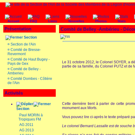
Accueil
FAQ
Liens
Nouvelles
Photos
Stats
Présentation
Comité de Belley -Ambérieu - Déc
Section
¤
Section de l'Ain
¤
Comité de Bresse-
Revermont
¤
Comité de Haut Bugey -
Le 31 octobre 2012, le Colonel SOYER, a déc
Pays de Gex
partie de sa famille, du Colonel PUTZ et 
¤
Comité de Belley -
Amberieu
¤
Comité Dombes - Côtière
de l'Ain
Activités
Cette dernière tient à parler de cette pro
monument aux Morts.
Section
Paul MORIN à
Vous pouvez lire ci-après le texte préparé p
Tropiques FM
AG 2011
Le colonel Bernard Lassalle est de souche bu
AG 2013