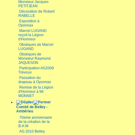
Monsieur Jacques
PETITJEAN
Décoration de Robert
RABELLE
Exposition à
Oyonnax
Marcel LUGAND
reçoit la Légion
d'Honneur
Obsèques de Marcel
LUGAND
Obsèques de
Monsieur Raymond
JAQUESON
Participation AG2009
Trévoux
Passation du
drapeau à Oyonnax
Remise de la Légion
d'Honneur à Mr
MONNET
Comité de Belley -
Ambérieu
70eme anniversaire
de la création de la
B.H.M
AG 2010 Belley