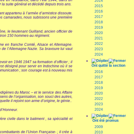
ntre en résistance, dans l’été 1944, dans un
2014
r la suite général et décédé depuis trois ans.
2015
2016
t appartenu à l’armée d’armistice dissoute.
2017
s nos camarades, nous subissons une première
2018
2019
e, le lieutenant Guilland, ancien officier de
2020
environ 150 hommes-au régiment.
2021
2022
gne en franche Comté, Alsace et Allemagne.
on de l’Allemagne Nazie. Sa bravoure lui vaut
2023
2024
evoir en 1946 1947 sa formation d’officier ; il
Ont quitté la section
est désigné pour servir en Indochine où il se
communication ; son courage est à nouveau mis
2016
2017
2018
2019
digènes du Maroc – et le service des Affaire
2020
 sens de l’organisation, son souci des autres,
2022
elle il rejoint son arme d’origine, le génie..
2023
2024
n d’Honneur.
re civile dans le batiment , sa spécialité et
Ont été promus
2009
ombattants de l’Union Française- ; il crée à
2010