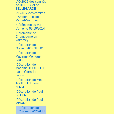
AG 2012 des comités
de BELLEY et de
BELLEGARDE
AG2012 des comités
d'Ambérieu et de
Miribel-Meximieux
Cérémonie au Val
d'enfer le 09/10/2014
Cérémonie de
Champagne en
Valromey
Décoration de
Gratien MORNIEUX
Décoration de
Madame Monique
GROS
Décoration de
Madame TOUFFLET
par le Consul du
Japon
Décoration de Mme
TOUFFLET dans
l'ONM
Décoration de Paul
BILLON
Décoration de Paul
MINAND
Décoration du
Colonel LASSALLE