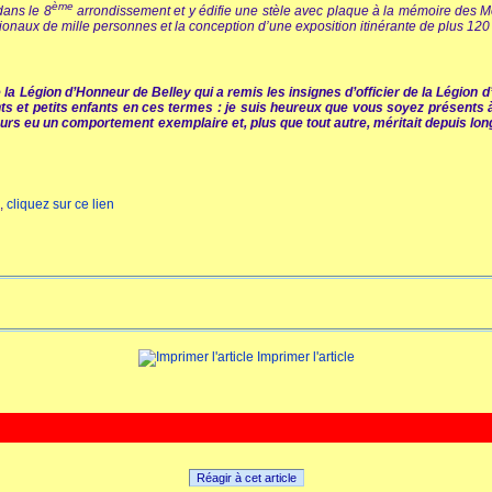
ème
dans le 8
arrondissement et y édifie une stèle avec plaque à la mémoire des Mor
tionaux de mille personnes et la conception d’une exposition itinérante de plus 120
 la Légion d’Honneur de Belley qui a remis les insignes d’officier de la Légion 
ts et petits enfants en ces termes : je suis heureux que vous soyez présents 
jours eu un comportement exemplaire et, plus que tout autre, méritait depuis lo
e,
cliquez sur ce lien
Imprimer l'article
Réagir à cet article