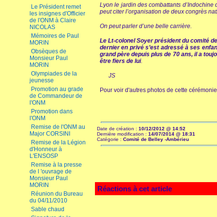
Lyon le jardin des combattants d’Indochine 
Le Président remet
peut citer l’organisation de deux congrès na
les insignes d'Officier
de l'ONM à Claire
On peut parler d’une belle carrière.
NICOLAS
Mémoires de Paul
Le Lt-colonel Soyer président du comité de
MORIN
dernier en privé s’est adressé à ses enfan
Obsèques de
grand père depuis plus de 70 ans, il a tou
Monsieur Paul
être fiers de lui
.
MORIN
Olympiades de la
JS
jeunesse
Promotion au grade
Pour voir d'autres photos de cette cérémoni
de Commandeur de
l'ONM
Promotion dans
l'ONM
Remise de l'ONM au
Date de création :
10/12/2012 @ 14:52
Major CORSINI
Dernière modification :
14/07/2014 @ 18:31
Catégorie :
Comité de Belley -Ambérieu
Remise de la Légion
d'Honneur à
L'ENSOSP
Remise à la presse
de l 'ouvrage de
Monsieur Paul
MORIN
Réactions à cet article
Réunion du Bureau
du 04/11/2010
Sable chaud