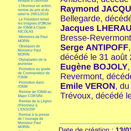
fresque à Oyonnax
L'Honneur en action,
Raymond JACQ
remise du prix et du
label le 29/01/2018
Bellegarde, décédé
Le Président remet
les insignes d'Officier
Jacques LHERA
de l'ONM à Claire
NICOLAS
Bresse-Revermon
Mémoires de Paul
MORIN
Serge ANTIPOFF
Obsèques de
Monsieur Paul
MORIN
décédé le 31 août
Olympiades de la
jeunesse
Eugène BOJOLY
Promotion au grade
de Commandeur de
Revermont, décéd
l'ONM
Promotion dans
Emile VERON
, du
l'ONM
Remise de l'ONM au
Trévoux, décédé l
Major CORSINI
Remise de la Légion
d'Honneur à
L'ENSOSP
Remise à la presse
de l 'ouvrage de
Monsieur Paul
MORIN
Date de création :
13/0