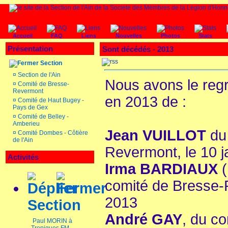
Accueil
FAQ
Liens
Nouvelles
Photos
Stats
Présentation
Sont décédés - 2013
Section
¤
Section de l'Ain
Nous avons le regr
¤
Comité de Bresse-
Revermont
en 2013 de :
¤
Comité de Haut Bugey -
Pays de Gex
¤
Comité de Belley -
Amberieu
Jean VUILLOT
du 
¤
Comité Dombes - Côtière
de l'Ain
Revermont, le 10 j
Activités
Irma BARDIAUX
(
comité de Bresse-R
2013
Section
André GAY
, du co
Paul MORIN à