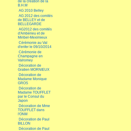
de la création de la
B.H.M
AG 2010 Belley
AG 2012 des comités
de BELLEY et de
BELLEGARDE
AG2012 des comités
d'Ambérieu et de
Miribel-Meximieux
Cérémonie au Val
d'enfer le 09/10/2014
Cérémonie de
Champagne en
Valromey
Décoration de
Gratien MORNIEUX
Décoration de
Madame Monique
GROS
Décoration de
Madame TOUFFLET
par le Consul du
Japon
Décoration de Mme
TOUFFLET dans
l'ONM
Décoration de Paul
BILLON
Décoration de Paul