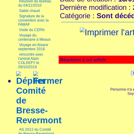
Réunion du Bureau
du 04/11/2010
Dernière modification :
Sable chaud
Catégorie :
Sont décé
Signature de la
convention avec la
FAMAF
Visite du CERN
Voyage du
centenaire à Meaux
Voyage en Alsace
septembre 2018
rencontre avec
l'amiral Alain
Réactions à cet article
COLDEFY le
09/10/2019
Comité
Personne n'a 
Soy
de
Bresse-
Revermont
AG 2012 du Comité
de Bresse-Revermont