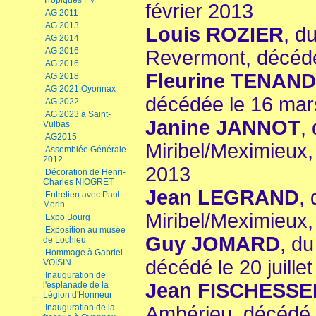
Tropiques FM
février 2013
AG 2011
AG 2013
Louis ROZIER
, d
AG 2014
AG 2016
Revermont, décédé
AG 2016
Fleurine TENAND
AG 2018
AG 2021 Oyonnax
décédée le 16 mar
AG 2022
AG 2023 à Saint-
Janine JANNOT
,
Vulbas
AG2015
Miribel/Meximieux
Assemblée Générale
2012
2013
Décoration de Henri-
Charles NIOGRET
Jean LEGRAND
,
Entretien avec Paul
Morin
Miribel/Meximieux,
Expo Bourg
Exposition au musée
Guy JOMARD
, du
de Lochieu
Hommage à Gabriel
décédé le 20 juille
VOISIN
Inauguration de
Jean FISCHESSE
l'esplanade de la
Légion d'Honneur
Inauguration de la
Ambérieu, décédé l