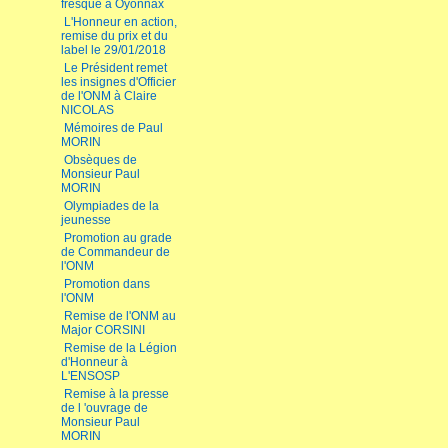
fresque à Oyonnax
L'Honneur en action,
remise du prix et du
label le 29/01/2018
Le Président remet
les insignes d'Officier
de l'ONM à Claire
NICOLAS
Mémoires de Paul
MORIN
Obsèques de
Monsieur Paul
MORIN
Olympiades de la
jeunesse
Promotion au grade
de Commandeur de
l'ONM
Promotion dans
l'ONM
Remise de l'ONM au
Major CORSINI
Remise de la Légion
d'Honneur à
L'ENSOSP
Remise à la presse
de l 'ouvrage de
Monsieur Paul
MORIN