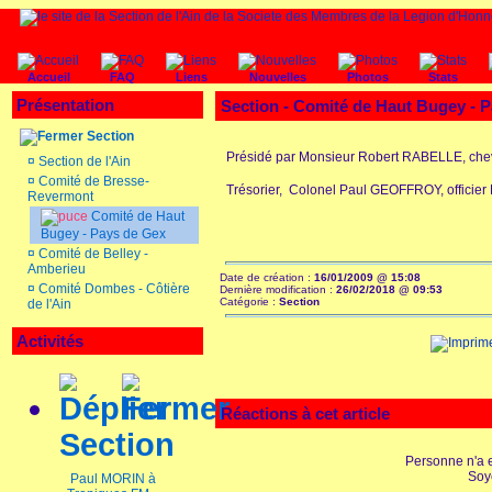
Accueil
FAQ
Liens
Nouvelles
Photos
Stats
Présentation
Section -
Comité de Haut Bugey - 
Section
Présidé par Monsieur Robert RABELLE, chev
¤
Section de l'Ain
¤
Comité de Bresse-
Trésorier, Colonel Paul GEOFFROY, officier
Revermont
Comité de Haut
Bugey - Pays de Gex
¤
Comité de Belley -
Amberieu
Date de création :
16/01/2009 @ 15:08
¤
Comité Dombes - Côtière
Dernière modification :
26/02/2018 @ 09:53
Catégorie :
Section
de l'Ain
Activités
Réactions à cet article
Section
Personne n'a 
Soy
Paul MORIN à