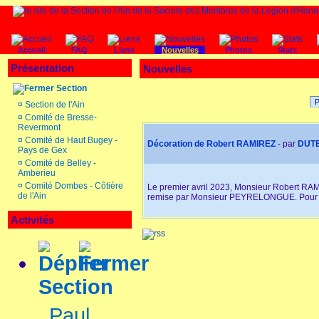
Accueil
FAQ
Liens
Nouvelles
Photos
Stats
Présentation
Nouvelles
Section
P
¤
Section de l'Ain
¤
Comité de Bresse-
Revermont
¤
Comité de Haut Bugey -
Décoration de Robert RAMIREZ
- par
DUT
Pays de Gex
¤
Comité de Belley -
Amberieu
¤
Comité Dombes - Côtière
Le premier avril 2023, Monsieur Robert RAMI
de l'Ain
remise par Monsieur PEYRELONGUE. Pour e
Activités
Section
Paul