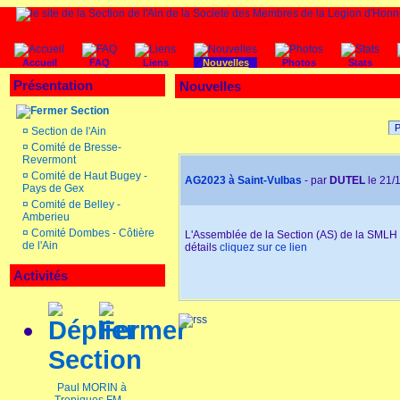
Accueil
FAQ
Liens
Nouvelles
Photos
Stats
Présentation
Nouvelles
Section
P
¤
Section de l'Ain
¤
Comité de Bresse-
Revermont
¤
Comité de Haut Bugey -
AG2023 à Saint-Vulbas
- par
DUTEL
le 21/
Pays de Gex
¤
Comité de Belley -
Amberieu
¤
Comité Dombes - Côtière
L'Assemblée de la Section (AS) de la SMLH s
de l'Ain
détails
cliquez sur ce lien
Activités
Section
Paul MORIN à