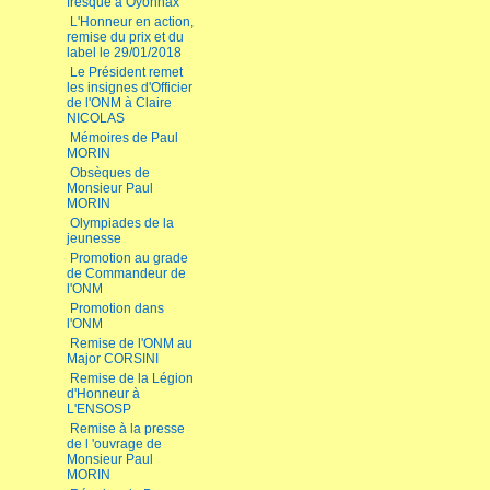
fresque à Oyonnax
L'Honneur en action,
remise du prix et du
label le 29/01/2018
Le Président remet
les insignes d'Officier
de l'ONM à Claire
NICOLAS
Mémoires de Paul
MORIN
Obsèques de
Monsieur Paul
MORIN
Olympiades de la
jeunesse
Promotion au grade
de Commandeur de
l'ONM
Promotion dans
l'ONM
Remise de l'ONM au
Major CORSINI
Remise de la Légion
d'Honneur à
L'ENSOSP
Remise à la presse
de l 'ouvrage de
Monsieur Paul
MORIN