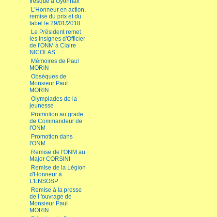
fresque à Oyonnax
L'Honneur en action,
remise du prix et du
label le 29/01/2018
Le Président remet
les insignes d'Officier
de l'ONM à Claire
NICOLAS
Mémoires de Paul
MORIN
Obsèques de
Monsieur Paul
MORIN
Olympiades de la
jeunesse
Promotion au grade
de Commandeur de
l'ONM
Promotion dans
l'ONM
Remise de l'ONM au
Major CORSINI
Remise de la Légion
d'Honneur à
L'ENSOSP
Remise à la presse
de l 'ouvrage de
Monsieur Paul
MORIN