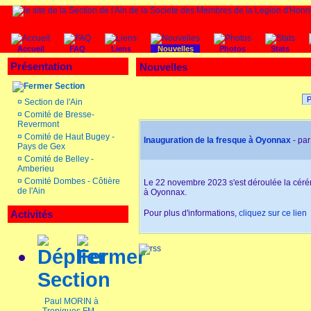
Accueil
FAQ
Liens
Nouvelles
Photos
Stats
Présentation
Nouvelles
Section
P
¤
Section de l'Ain
¤
Comité de Bresse-
Revermont
¤
Comité de Haut Bugey -
Inauguration de la fresque à Oyonnax
- pa
Pays de Gex
¤
Comité de Belley -
Amberieu
¤
Comité Dombes - Côtière
Le 22 novembre 2023 s'est déroulée la céré
de l'Ain
à Oyonnax.
Activités
Pour plus d'informations,
cliquez sur ce lien
Section
Paul MORIN à