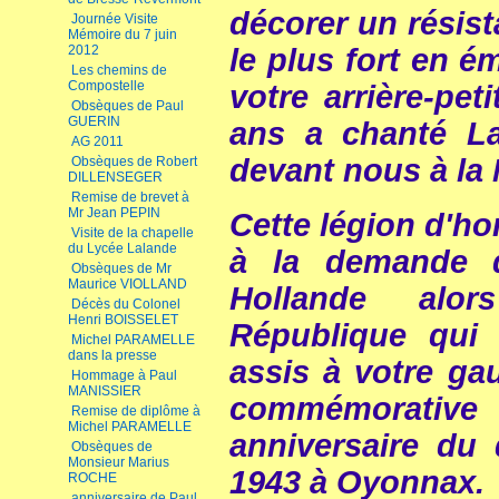
décorer un résist
Journée Visite
Mémoire du 7 juin
2012
le plus fort en é
Les chemins de
Compostelle
votre arrière-peti
Obsèques de Paul
GUERIN
ans a chanté La
AG 2011
devant nous à la 
Obsèques de Robert
DILLENSEGER
Remise de brevet à
Mr Jean PEPIN
Cette légion d'ho
Visite de la chapelle
du Lycée Lalande
à la demande d
Obsèques de Mr
Maurice VIOLLAND
Hollande alo
Décès du Colonel
Henri BOISSELET
République qui 
Michel PARAMELLE
dans la presse
assis à votre ga
Hommage à Paul
MANISSIER
commémorative 
Remise de diplôme à
Michel PARAMELLE
anniversaire du
Obsèques de
Monsieur Marius
1943 à Oyonnax.
ROCHE
anniversaire de Paul