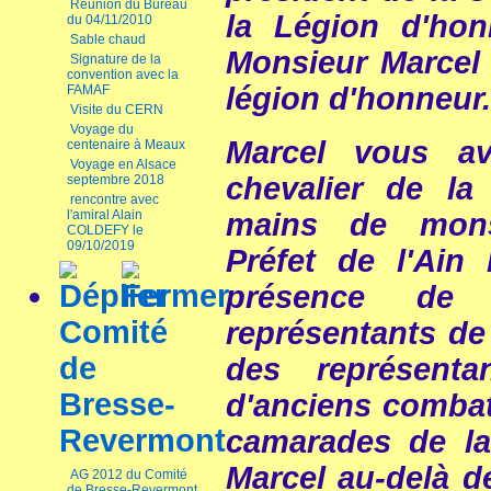
Réunion du Bureau
la Légion d'hon
du 04/11/2010
Sable chaud
Monsieur Marcel 
Signature de la
convention avec la
légion d'honneur.
FAMAF
Visite du CERN
Voyage du
Marcel vous av
centenaire à Meaux
Voyage en Alsace
chevalier de la
septembre 2018
rencontre avec
l'amiral Alain
mains de mons
COLDEFY le
09/10/2019
Préfet de l'Ain 
présence de 
Comité
représentants de 
de
des représenta
Bresse-
d'anciens combat
Revermont
camarades de la 
Marcel au-delà de
AG 2012 du Comité
de Bresse-Revermont