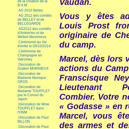
Vaudan.
de la création de la
B.H.M
AG 2010 Belley
Vous y êtes a
AG 2012 des comités
de BELLEY et de
Louis Prost fro
BELLEGARDE
AG2012 des comités
originaire de Ch
d'Ambérieu et de
Miribel-Meximieux
Cérémonie au Val
du camp.
d'enfer le 09/10/2014
Cérémonie de
Champagne en
Marcel, dès lors 
Valromey
Décoration de
actions du Camp
Gratien MORNIEUX
Décoration de
Franscisque Neyr
Madame Monique
GROS
Lieutenant Pe
Décoration de
Madame TOUFFLET
Combier. Votre n
par le Consul du
Japon
« Godasse » en ré
Décoration de Mme
TOUFFLET dans
l'ONM
Marcel, vous êt
Décoration de Paul
BILLON
des armes et de
Décoration de Paul