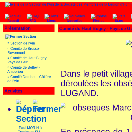
Accueil
FAQ
Liens
Nouvelles
Photos
Stats
Présentation
Comité du Haut Bugey - Pays de 
Section
¤
Section de l'Ain
¤
Comité de Bresse-
Revermont
¤
Comité de Haut Bugey -
Pays de Gex
¤
Comité de Belley -
Dans le petit vill
Amberieu
¤
Comité Dombes - Côtière
déroulées les ob
de l'Ain
Activités
LUGAND.
Section
Paul MORIN à
En présence de 14