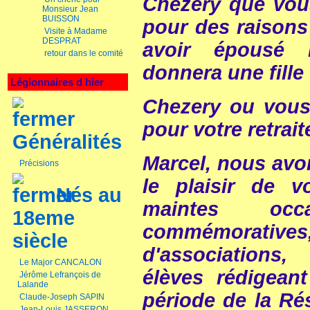
Chezery que vou
Monsieur Jean
BUISSON
pour des raisons
Visite à Madame
DESPRAT
avoir épousé
retour dans le comité
donnera une fille
Légionnaires d hier
Chezery ou vous 
pour votre retrait
Généralités
Marcel, nous avon
Précisions
le plaisir de 
Nés au
maintes occa
18eme
commémorat
siècle
d'associations
Le Major CANCALON
élèves rédigea
Jérôme Lefrançois de
Lalande
période de la Rés
Claude-Joseph SAPIN
Jean-Louis JASSERON