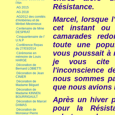
l'Ain
Résistance.
AG 2015
AG 2018
AG2012 des comités
Marcel, lorsque 
d'Ambérieu et de
Miribel-Meximieux
cet instant ou
Centenaire de Mme
DESPRAT
camarades redo
Cinquantenaire de l'
U.N.P
toute une popul
Conférence Repas
du 27/03/2014
vous poussait à m
Cérémonie en
mémoire de Louis
je vous cit
HARGE
Décoration de
l'inconscience d
Bernard LOBIETTI
Décoration de Jean
nous sommes pa
CINIER
Décoration de
que nous avions r
Madame Béguet
Décoration de
Madame KINNEN
BOURRIGAULT
Après un hiver pa
Décoration de Marcel
DAMAS
pour la Résist
Décoration de
Monsieur Pierre