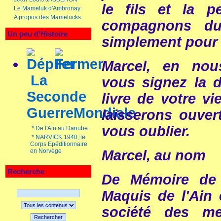
le fils et la pe
Le Mameluk d'Ambronay
A propos des Mamelucks
compagnons du
Un peu d'Histoire
simplement pour 
Marcel, en nous
La
vous signez la 
Seconde
livre de votre vi
GuerreMondiale
laisserons ouver
vous oublier.
*
De l'Ain au Danube
*
NARVICK 1940, le
Corps Epéditionnaire
Marcel, au nom
en Norvège
Recherche
De Mémoire de 
Maquis de l'Ain 
société des m
Rechercher