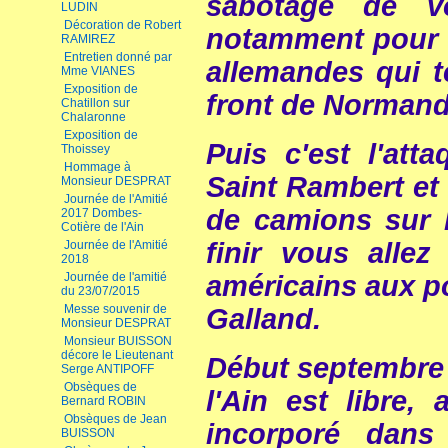
sabotage de vo
LUDIN
Décoration de Robert
notamment pour d
RAMIREZ
Entretien donné par
allemandes qui te
Mme VIANES
Exposition de
front de Normand
Chatillon sur
Chalaronne
Exposition de
Puis c'est l'att
Thoissey
Hommage à
Saint Rambert et 
Monsieur DESPRAT
Journée de l'Amitié
de camions sur l
2017 Dombes-
Cotière de l'Ain
finir vous allez
Journée de l'Amitié
2018
Journée de l'amitié
américains aux po
du 23/07/2015
Messe souvenir de
Galland.
Monsieur DESPRAT
Monsieur BUISSON
décore le Lieutenant
Début septembre 
Serge ANTIPOFF
Obsèques de
l'Ain est libre,
Bernard ROBIN
Obsèques de Jean
incorporé dans 
BUISSON