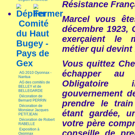
Résistance Franç
Marcel vous êt
Comité
décembre 1923, 
du Haut
exerçaient le 
Bugey -
métier qui devint 
Pays de
Gex
Vous quittez Che
échapper au 
AG 2010 Oyonnax -
Nantua
Obligatoire
AG des comités de
BELLEY et de
BELLEGARDE
gouvernement d
Décoration de
Bernard PERRIN
prendre le trai
Décoration de
Monsieur Jacques
étant gardée, 
PETITJEAN
Décoration de Robert
votre père compr
RABELLE
Exposition à
conseille de pr
Oyonnax