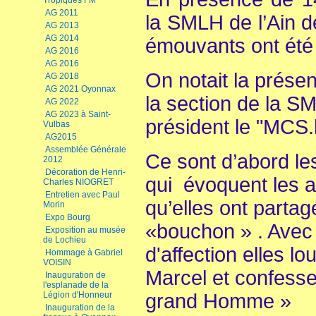
Tropiques FM
AG 2011
la SMLH de l’Ain 
AG 2013
AG 2014
émouvants ont été
AG 2016
AG 2016
On notait la prése
AG 2018
AG 2021 Oyonnax
la section de la SM
AG 2022
AG 2023 à Saint-
président le "MCS
Vulbas
AG2015
Assemblée Générale
Ce sont d’abord les
2012
Décoration de Henri-
qui évoquent les 
Charles NIOGRET
Entretien avec Paul
qu’elles ont parta
Morin
Expo Bourg
«bouchon » . Avec
Exposition au musée
de Lochieu
d'affection elles lo
Hommage à Gabriel
VOISIN
Marcel et confesse
Inauguration de
l'esplanade de la
Légion d'Honneur
grand Homme »
Inauguration de la