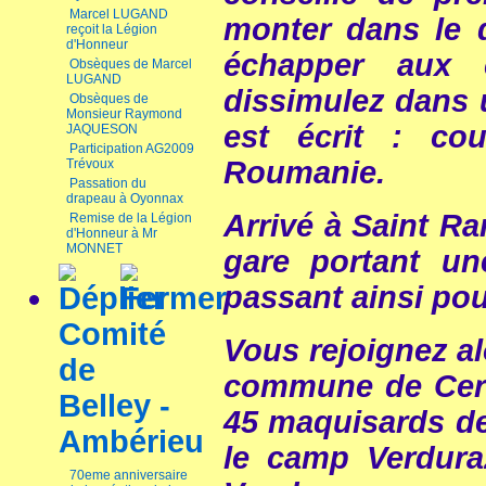
Marcel LUGAND
monter dans le 
reçoit la Légion
d'Honneur
échapper aux 
Obsèques de Marcel
LUGAND
dissimulez dans u
Obsèques de
Monsieur Raymond
est écrit : cou
JAQUESON
Participation AG2009
Roumanie.
Trévoux
Passation du
drapeau à Oyonnax
Arrivé à Saint Ra
Remise de la Légion
d'Honneur à Mr
MONNET
gare portant un
passant ainsi po
Comité
Vous rejoignez a
de
commune de Cer
Belley -
45 maquisards de 
Ambérieu
le camp Verdur
70eme anniversaire