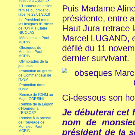
fresque à Oyonnax
Puis Madame Ali
L'Honneur en action,
remise du prix et du
label le 29/01/2018
présidente, entre 
Le Président remet
les insignes d'Officier
Haut Jura retrace l
de l'ONM à Claire
NICOLAS
Marcel LUGAND, en
Mémoires de Paul
MORIN
défilé du 11 novemb
Obsèques de
Monsieur Paul
dernier survivant.
MORIN
Olympiades de la
jeunesse
Promotion au grade
de Commandeur de
l'ONM
Promotion dans
l'ONM
Remise de l'ONM au
Ci-dessous son h
Major CORSINI
Remise de la Légion
d'Honneur à
Je débuterai cet
L'ENSOSP
Remise à la presse
nom de monsieu
de l 'ouvrage de
Monsieur Paul
président de la 
MORIN