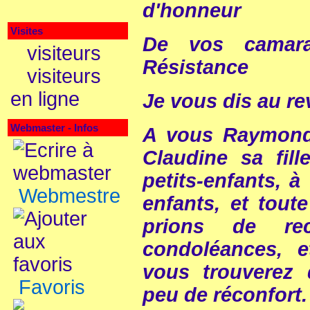
d'honneur
Visites
De vos camar
visiteurs
Résistance
visiteurs
en ligne
Je vous dis au rev
Webmaster - Infos
A vous Raymond
Claudine sa fil
petits-enfants, à
Webmestre
enfants, et tout
prions de rec
condoléances, 
vous trouverez
Favoris
peu de réconfort.