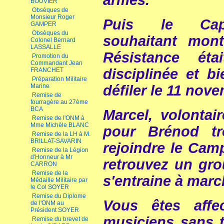
armes.
BOUVIER
Obsèques de
Monsieur Roger
Puis le Capi
GAMPER
Obsèques du
souhaitant mont
Colonel Bernard
LASSALLE
Résistance ét
Promotion du
Commandant Jean
disciplinée et b
FRANCHET
Préparation Militaire
Marine
défiler le 11 no
Remise de
fourragère au 27ème
BCA
Marcel, volontai
Remise de l'ONM à
Mme Michèle BLANC
pour Brénod tr
Remise de la LH à M.
BRILLAT-SAVARIN
rejoindre le Ca
Remise de la Légion
d'Honneur à Mr
retrouvez un gr
CARRON
Remise de la
s'entraine à marc
Médaille Militaire par
le Col SOYER
Remise du Diplome
Vous êtes aff
de l'ONM au
Président SOYER
musiciens sans tr
Remise du brevet de