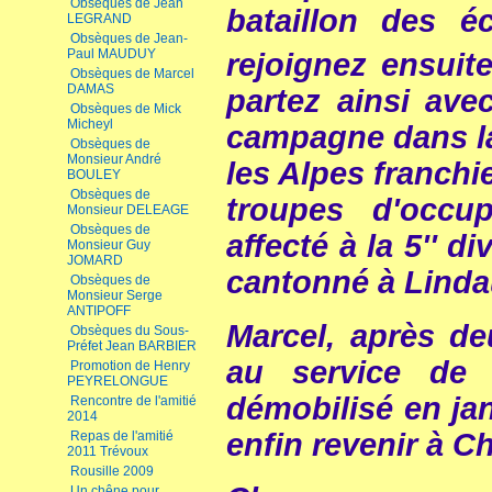
Obsèques de Jean
bataillon des éc
LEGRAND
Obsèques de Jean-
Paul MAUDUY
rejoignez ensuite
Obsèques de Marcel
DAMAS
partez ainsi ave
Obsèques de Mick
Micheyl
campagne dans la 
Obsèques de
Monsieur André
les Alpes franchi
BOULEY
Obsèques de
troupes d'occup
Monsieur DELEAGE
Obsèques de
affecté à la 5'' d
Monsieur Guy
JOMARD
cantonné à Linda
Obsèques de
Monsieur Serge
ANTIPOFF
Marcel, après d
Obsèques du Sous-
Préfet Jean BARBIER
au service de 
Promotion de Henry
PEYRELONGUE
démobilisé en ja
Rencontre de l'amitié
2014
enfin revenir à C
Repas de l'amitié
2011 Trévoux
Rousille 2009
Un chêne pour