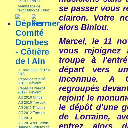
Louis GIRARD
se passer vous r
vernissage de
l'exposition de Culoz
clairon. Votre 
alors Biniou.
Comité
Marcel, le 11 n
Dombes
vous rejoignez 
- Côtière
troupe à l'entr
de l Ain
départ vers un
11 novembre 2015 à
ARS
inconnue. A 
Repas de l'amitié
2013 - Trévoux
regroupés devant 
Repas de l'Amitié
2012 - Trévoux
rejoint le monum
AG 2010 Miribel
AG 2010 Trévoux
le dépôt d'une g
AG 2011 Trévoux
AG 2012 Trévoux
de Lorraine, av
AG 2013
AG 2014 du Comité
entrez alors d
Dombes-Cotières de