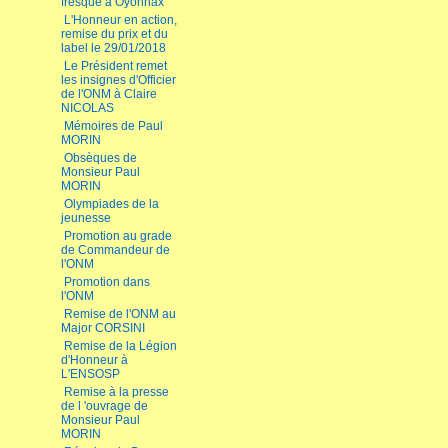
fresque à Oyonnax
L'Honneur en action,
remise du prix et du
label le 29/01/2018
Le Président remet
les insignes d'Officier
de l'ONM à Claire
NICOLAS
Mémoires de Paul
MORIN
Obsèques de
Monsieur Paul
MORIN
Olympiades de la
jeunesse
Promotion au grade
de Commandeur de
l'ONM
Promotion dans
l'ONM
Remise de l'ONM au
Major CORSINI
Remise de la Légion
d'Honneur à
L'ENSOSP
Remise à la presse
de l 'ouvrage de
Monsieur Paul
MORIN