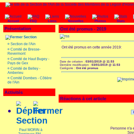
Accueil
FAQ
Liens
Nouvelles
Photos
Stats
Présentation
Ont été promus - 2019
Section
¤
Section de l'Ain
Ont été promus en cette année 2019:
¤
Comité de Bresse-
Revermont
¤
Comité de Haut Bugey -
Date de création :
03/01/2019 @ 11:53
Pays de Gex
Dernière modification :
03/01/2019 @ 11:53
¤
Comité de Belley -
Catégorie :
Ont été promus
Amberieu
¤
Comité Dombes - Côtière
de l'Ain
Activités
Réactions à cet article
Section
Personne n'a 
Paul MORIN à
Soy