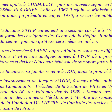
n métropole, à CHAMBERY - puis un nouveau séjour en Al
126ème RI à BRIVE. Enfin en 1967 il rejoint le Ministère d
où il met fin prématurément, en 1970, à sa carrière milit
vile Jacques S0YER entreprend une seconde carrière à 1
n forme les enseignants des Centres de la Région. Il an
du centre - fonction qu’il exercera même en intérim.
 ans de service à l’AFPA auprès d’adultes souvent en diffi
raite. Il vit encore quelques années à LYON où il pr
ariens et devient éducateur bénévole de son sport favori le
ue Jacques et sa famille se retire à DON, dans la propriété 
re investissement de Jacques SOYER, à temps plein, touj
iens Combattants : Président de la Section de VIEU-en
icale des AC du Valromey depuis 1989 - Membre très
ation des Honneurs Héréditaires ) Membre du Conse
e la Fondation DE LATTRE, de l’amicale des anciens Tir
aison de retraite.