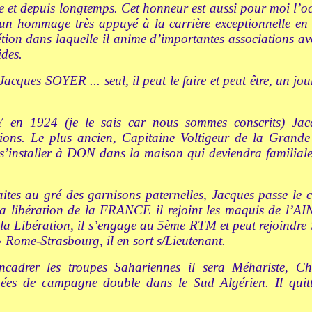
e et depuis longtemps. Cet honneur est aussi pour moi l’oc
 un hommage très appuyé à la carrière exceptionnelle en
tion dans laquelle il anime d’importantes associations av
ides.
Jacques SOYER ... seul, il peut le faire et peut être, un j
 1924 (je le sais car nous sommes conscrits) Jacqu
ations. Le plus ancien, Capitaine Voltigeur de la Gran
 s’installer à DON dans la maison qui deviendra familiale 
aites au gré des garnisons paternelles, Jacques passe l
la libération de la FRANCE il rejoint les maquis de l’
e la Libération, il s’engage au 5ème RTM et peut rejoi
 Rome-Strasbourg, il en sort s/Lieutenant.
encadrer les troupes Sahariennes il sera Méhariste, 
ées de campagne double dans le Sud Algérien. Il quit