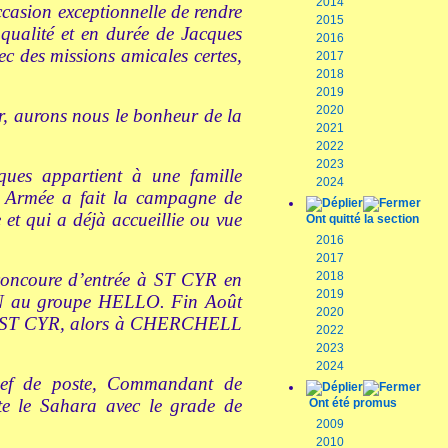
2014
casion exceptionnelle de rendre
2015
 qualité et en durée de Jacques
2016
ec des missions amicales certes,
2017
2018
2019
2020
our, aurons nous le bonheur de la
2021
2022
2023
es appartient à une famille
2024
de Armée a fait la campagne de
et qui a déjà accueillie ou vue
Ont quitté la section
2016
2017
e concoure d’entrée à ST CYR en
2018
2019
AIN au groupe HELLO. Fin Août
2020
ndre ST CYR, alors à CHERCHELL
2022
2023
2024
Chef de poste, Commandant de
te le Sahara avec le grade de
Ont été promus
2009
2010