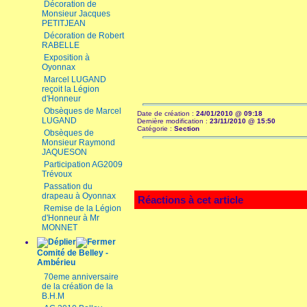
Décoration de
Monsieur Jacques
PETITJEAN
Décoration de Robert
RABELLE
Exposition à
Oyonnax
Marcel LUGAND
reçoit la Légion
d'Honneur
Obsèques de Marcel
Date de création :
24/01/2010 @ 09:18
LUGAND
Dernière modification :
23/11/2010 @ 15:50
Catégorie :
Section
Obsèques de
Monsieur Raymond
JAQUESON
Participation AG2009
Trévoux
Passation du
drapeau à Oyonnax
Réactions à cet article
Remise de la Légion
d'Honneur à Mr
MONNET
Comité de Belley -
Ambérieu
70eme anniversaire
de la création de la
B.H.M