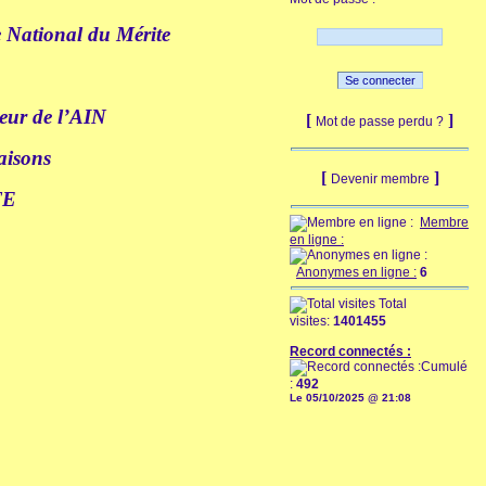
e National du Mérite
eur de l’AIN
[
]
Mot de passe perdu ?
isons
[
]
Devenir membre
TE
Membre
en ligne :
Anonymes en ligne :
6
Total
visites:
1401455
Record connectés :
Cumulé
:
492
Le 05/10/2025 @ 21:08