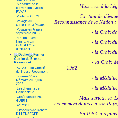
Signature de la
Mais c’est à la Lé
convention avec la
FAMAF
Car tant de dévouem
Visite du CERN
Voyage du
Reconnaissance de la Nation :
centenaire à Meaux
Voyage en Alsace
- la Croix d
septembre 2018
rencontre avec
- la Croix d
l'amiral Alain
COLDEFY le
09/10/2019
- la Croix d
Comité de Bresse-
- la Croix d
Revermont
1962
AG 2012 du Comité
de Bresse-Revermont
Journée Visite
- la Médaill
Mémoire du 7 juin
2012
- la Médaille
Les chemins de
Compostelle
Obsèques de Paul
Mais surtout la L
GUERIN
entièrement donnée à son Pays, 
AG 2011
Obsèques de Robert
En 1963 tu rejoins
DILLENSEGER