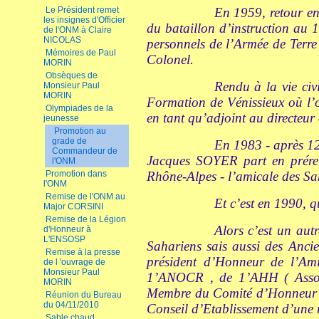
Le Président remet
En 1959, retour e
les insignes d'Officier
du bataillon d’instruction au 
de l'ONM à Claire
NICOLAS
personnels de l’Armée de Terre 
Mémoires de Paul
Colonel.
MORIN
Obsèques de
Rendu à la vie ci
Monsieur Paul
MORIN
Formation de Vénissieux où l’o
Olympiades de la
en tant qu’adjoint au directeur 
jeunesse
Promotion au
grade de
En 1983 - après 12
Commandeur de
Jacques SOYER part en préret
l'ONM
Promotion dans
Rhône-Alpes - l’amicale des Sah
l'ONM
Remise de l'ONM au
Et c’est en 1990, q
Major CORSINI
Remise de la Légion
Alors c’est un aut
d'Honneur à
L'ENSOSP
Sahariens sais aussi des Anc
Remise à la presse
président d’Honneur de l’Am
de l 'ouvrage de
Monsieur Paul
1’ANOCR , de 1’AHH ( Associ
MORIN
Membre du Comité d’Honneur d
Réunion du Bureau
du 04/11/2010
Conseil d’Etablissement d’une m
Sable chaud