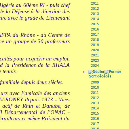
2011
gérie au 60ème RI - puis chef
2012
e la Défense à la direction des
2013
aire avec le grade de Lieutenant
2014
2015
2016
’AFPA du Rhône - au Centre de
2017
2018
ime un groupe de 30 professeurs
2019
2020
2021
cultés pour acquérir un emploi,
2023
end la Présidence de la RHALA
2024
 tennis.
Sont décédés
familiale depuis deux siècles.
2009
2010
ours avec l’amicale des anciens
2011
2012
-VALRONEY depuis 1973 - Vice-
2013
 actif de Rhin et Danube, de
2014
il Départemental de l’ONAC -
2015
ailleurs et même Président du
2016
2017