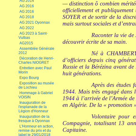
AG 2014
— distinction ô combien mérité
AG 2016
officiellement et publiquement
AG 2016
SOYER et de sortir de la discré
AG 2018
AG 2021 Oyonnax
mais surtout sociales et d’entra
AG 2022
AG 2023 à Saint-
Raconter la vie de 
Vulbas
découvrir écrite de sa main.
AG2015
Assemblée Générale
Né à CHAMBERY en
2012
Décoration de Henri-
d’officiers depuis cinq génér
Charles NIOGRET
Russie et la Bérézina avant de
Entretien avec Paul
Morin
huit générations.
Expo Bourg
Exposition au musée
Après des études f
de Lochieu
1944. Mais très engagé dans 
Hommage à Gabriel
VOISIN
1944 à l’arrivée de l’Armée d
Inauguration de
en Algérie. De la « promotion »
l'esplanade de la
Légion d'Honneur
Volontaire pour 
Inauguration de la
fresque à Oyonnax
Compagnie, totalisant 13 ann
L'Honneur en action,
Capitaine.
remise du prix et du
label le 29/01/2018