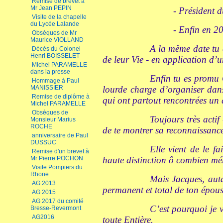
Remise de brevet à
Mr Jean PEPIN
- Président 
Visite de la chapelle
du Lycée Lalande
- Enfin en 2
Obsèques de Mr
Maurice VIOLLAND
A la même date tu 
Décès du Colonel
Henri BOISSELET
de leur Vie - en application d’
Michel PARAMELLE
dans la presse
Enfin tu es promu 
Hommage à Paul
MANISSIER
lourde charge d’organiser dan
Remise de diplôme à
qui ont partout rencontrées un 
Michel PARAMELLE
Obsèques de
Toujours très actif
Monsieur Marius
ROCHE
de te montrer sa reconnaissanc
anniversaire de Paul
DUSSUC
Elle vient de le
Remise d'un brevet à
Mr Pierre POCHON
haute distinction ô combien mér
Visite Pompiers du
Rhone
Mais Jacques, auta
AG 2013
permanent et total de ton épouse
AG 2015
AG 2017 du comité
C’est pourquoi je 
Bresse-Revermont
AG2016
toute Entière.