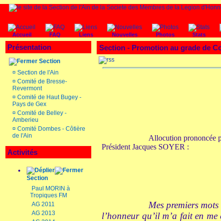
Accueil
FAQ
Liens
Nouvelles
Photos
Stats
Présentation
Section - Promotion au grade de
Section
¤
Section de l'Ain
¤
Comité de Bresse-
Revermont
¤
Comité de Haut Bugey -
Pays de Gex
¤
Comité de Belley -
Amberieu
¤
Comité Dombes - Côtière
de l'Ain
Allocution prononcée 
Président Jacques SOYER :
Activités
Section
Paul MORIN à
Tropiques FM
Mes premiers mots 
AG 2011
AG 2013
l’honneur qu’il m’a fait en me