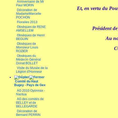
Anniversaire de Mr
Paul MORIN
Et, en vertu du Pou
Décoration de
MadameMarcelle
POCHON
Floralies 2013
Obsèques de RENE
Président d
AMSELLEM
Obsèques de Henri
Au n
BEGUIN
Obsèques de
Monsieur Louis
C
ROZIER
Obsèques du
Médecin Général
Donat BOLLET
Visite du Musée de la
Légion d'Honneur
Comité du Haut
Bugey - Pays de Gex
AG 2010 Oyonnax -
Nantua
AG des comités de
BELLEY et de
BELLEGARDE
Décoration de
Bernard PERRIN