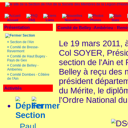
Accueil
FAQ
Liens
Nouvelles
Photos
Stats
Présentation
Comité de Belley -Ambérieu - Rem
Section
Le 19 mars 2011, à
¤
Section de l'Ain
¤
Comité de Bresse-
Col SOYER, Présid
Revermont
¤
Comité de Haut Bugey -
section de l'Ain et
Pays de Gex
¤
Comité de Belley -
Belley à reçu des
Amberieu
¤
Comité Dombes - Côtière
de l'Ain
président départem
Activités
du Mérite, le dip
l'Ordre National du
Section
Paul