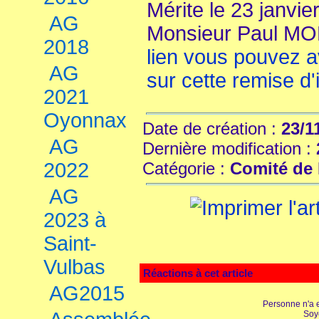
Mérite le 23 janvi
AG
Monsieur Paul M
2018
lien vous pouvez a
AG
sur cette remise d'
2021
Oyonnax
Date de création :
23/1
AG
Dernière modification :
2022
Catégorie :
Comité de 
AG
2023 à
Saint-
Vulbas
Réactions à cet article
AG2015
Personne n'a 
Soy