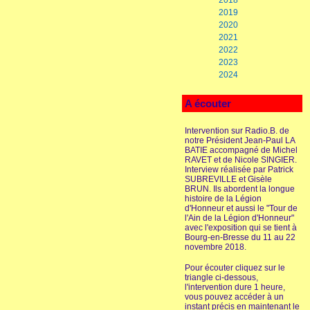
2018
2019
2020
2021
2022
2023
2024
A écouter
Intervention sur Radio.B. de
notre Président Jean-Paul LA
BATIE accompagné de Michel
RAVET et de Nicole SINGIER.
Interview réalisée par Patrick
SUBREVILLE et Gisèle
BRUN. Ils abordent la longue
histoire de la Légion
d'Honneur et aussi le "Tour de
l'Ain de la Légion d'Honneur"
avec l'exposition qui se tient à
Bourg-en-Bresse du 11 au 22
novembre 2018.
Pour écouter cliquez sur le
triangle ci-dessous,
l'intervention dure 1 heure,
vous pouvez accéder à un
instant précis en maintenant le