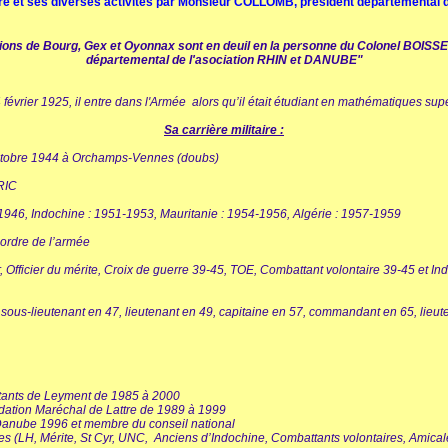
ire et ses diverses activités par Monsieur COLLOMB, président départemental 
ions de Bourg, Gex et Oyonnax sont en deuil en la personne du Colonel BOISSE
départemental de l'asociation RHIN et DANUBE"
 février 1925, il entre dans l'Armée
alors qu’il était étudiant en mathématiques sup
Sa carrière militaire :
ctobre 1944 à Orchamps-Vennes (doubs)
 RIC
1946, Indochine : 1951-1953, Mauritanie : 1954-1956, Algérie : 1957-1959
l’ordre de l’armée
ur, Officier du mérite, Croix de guerre 39-45, TOE, Combattant volontaire 39-45 et
 sous-lieutenant en 47, lieutenant en 49, capitaine en 57, commandant en 65, lieut
ttants de Leyment de 1985 à 2000
ndation Maréchal de Lattre de 1989 à 1999
Danube 1996 et membre du conseil national
 (LH, Mérite, St Cyr, UNC, Anciens d’Indochine, Combattants volontaires, Amical