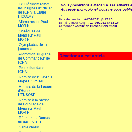
Le Président remet
Nous présentons à Madame, ses enfants et
les insignes d'Officier
Au revoir mon colonel, nous ne vous oubli
de l'ONM à Claire
NICOLAS
Date de création :
04/04/2011 @ 17:20
Mémoires de Paul
Dernière modification :
13/06/2012 @ 18:10
MORIN
Catégorie :
Comité de Bresse-Revermont
Obsèques de
Monsieur Paul
MORIN
Olympiades de la
jeunesse
Promotion au grade
Réactions à cet article
de Commandeur de
l'ONM
Promotion dans
l'ONM
Remise de l'ONM au
Major CORSINI
Remise de la Légion
d'Honneur à
L'ENSOSP
Remise à la presse
de l 'ouvrage de
Monsieur Paul
MORIN
Réunion du Bureau
du 04/11/2010
Sable chaud