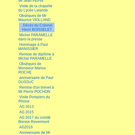
Mr Jean PEPIN
Visite de la chapelle
du Lycée Lalande
Obsèques de Mr
Maurice VIOLLAND
Décès du Colonel
Henri BOISSELET
Michel PARAMELLE
dans la presse
Hommage à Paul
MANISSIER
Remise de diplôme à
Michel PARAMELLE
Obsèques de
Monsieur Marius
ROCHE
anniversaire de Paul
DUSSUC
Remise d'un brevet à
Mr Pierre POCHON
Visite Pompiers du
Rhone
AG 2013
AG 2015
AG 2017 du comité
Bresse-Revermont
AG2016
Anniversaire de Mr