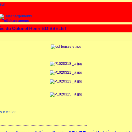
Téléchargements
ès du Colonel Henri BOISSELET
sur ce lien
...................................................................................................