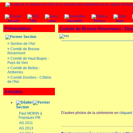
Accueil
FAQ
Liens
Nouvelles
Photos
Stats
Présentation
Comité de Bresse-Revermont -
Déc
Section
¤
Section de l'Ain
¤
Comité de Bresse-
Revermont
¤
Comité de Haut Bugey -
Pays de Gex
¤
Comité de Belley -
Amberieu
¤
Comité Dombes - Côtière
de l'Ain
Activités
Section
D'autres photos de la cérémonie en
cliquant 
Paul MORIN à
Tropiques FM
AG 2011
................................................................................
AG 2013