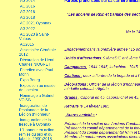
AG 2014
Paroles prononcées sur sa carrière milita
AG 2016
AG 2016
"Les anciens de Rhin et Danube des sect
AG 2018
AG 2021 Oyonnax
AG 2022
Né le 14
AG 2023 à Saint-
Vulbas
AG2015
Engagement dans la première armée : 15 o
Assemblée Générale
2012
Unités d’affectations
: 9 ièmeDIC et 6 ième
Décoration de Henri-
Charles NIOGRET
Campagnes
: 1944-1945, Indochine : 1945-
Entretien avec Paul
Morin
Citations
:
deux à l’ordre de la brigade et à 
Expo Bourg
Décorations
: Officier de la légion d’honne
Exposition au musée
médaille coloniale Algérie
de Lochieu
Hommage à Gabriel
Grades
: Caporal en 45, caporal-chef en 45,
VOISIN
Inauguration de
Retraite
le
14 février 1985
l'esplanade de la
Légion d'Honneur
Autres activités
:
Inauguration de la
Président de la section des Anciens Comba
fresque à Oyonnax
Président du comité départemental de la fo
L'Honneur en action,
Président du comité départemental Rhin et 
remise du prix et du
Membre de nombreuses associations diverses
label le 29/01/2018