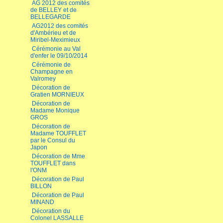
AG 2012 des comités
de BELLEY et de
BELLEGARDE
AG2012 des comités
d'Ambérieu et de
Miribel-Meximieux
Cérémonie au Val
d'enfer le 09/10/2014
Cérémonie de
Champagne en
Valromey
Décoration de
Gratien MORNIEUX
Décoration de
Madame Monique
GROS
Décoration de
Madame TOUFFLET
par le Consul du
Japon
Décoration de Mme
TOUFFLET dans
l'ONM
Décoration de Paul
BILLON
Décoration de Paul
MINAND
Décoration du
Colonel LASSALLE