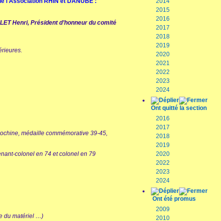
de l'Association
RHIN et DANUBE :
2014
2015
2016
LET Henri, Président d’honneur du comité
2017
2018
2019
érieures.
2020
2021
2022
2023
2024
Ont quitté la section
2016
2017
 Indochine, médaille commémorative 39-45,
2018
2019
enant-colonel en 74 et colonel en 79
2020
2022
2023
2024
Ont été promus
2009
e du matériel …)
2010