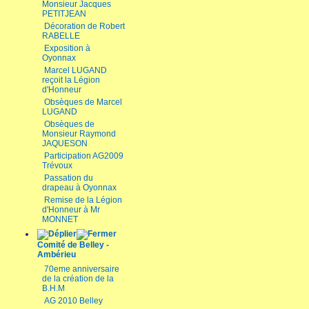
Monsieur Jacques
PETITJEAN
Décoration de Robert
RABELLE
Exposition à
Oyonnax
Marcel LUGAND
reçoit la Légion
d'Honneur
Obsèques de Marcel
LUGAND
Obsèques de
Monsieur Raymond
JAQUESON
Participation AG2009
Trévoux
Passation du
drapeau à Oyonnax
Remise de la Légion
d'Honneur à Mr
MONNET
Comité de Belley -
Ambérieu
70eme anniversaire
de la création de la
B.H.M
AG 2010 Belley