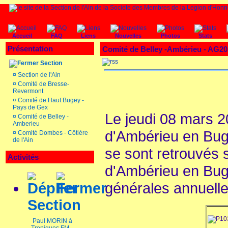
Accueil
FAQ
Liens
Nouvelles
Photos
Stats
Présentation
Comité de Belley -Ambérieu - AG20
Section
¤
Section de l'Ain
¤
Comité de Bresse-
Revermont
¤
Comité de Haut Bugey -
Pays de Gex
Le jeudi 08 mars 2
¤
Comité de Belley -
Amberieu
d'Ambérieu en Bug
¤
Comité Dombes - Côtière
de l'Ain
se sont retrouvés 
Activités
d'Ambérieu en Bug
générales annuell
Section
Paul MORIN à