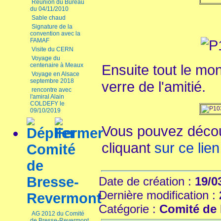
Réunion du Bureau
du 04/11/2010
Sable chaud
Signature de la
convention avec la
FAMAF
Visite du CERN
Voyage du
centenaire à Meaux
Ensuite tout le mo
Voyage en Alsace
septembre 2018
verre de l'amitié.
rencontre avec
l'amiral Alain
COLDEFY le
09/10/2019
Vous pouvez décou
cliquant
sur ce lien
Comité
de
Bresse-
Date de création :
19/0
Dernière modification :
Revermont
Catégorie :
Comité de 
AG 2012 du Comité
de Bresse-Revermont