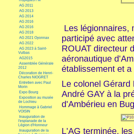
Tropiques FM
AG 2011
AG 2013
AG 2014
AG 2016
Les légionnaires, 
AG 2016
AG 2018
participé avec atte
AG 2021 Oyonnax
AG 2022
ROUAT directeur de 
AG 2023 à Saint-
Vulbas
aéronautique d'Am
AG2015
Assemblée Générale
établissement et a s
2012
Décoration de Henri-
Charles NIOGRET
Le colonel Gérar
Entretien avec Paul
Morin
André GAY à la pr
Expo Bourg
Exposition au musée
d'Ambérieu en Bug
de Lochieu
Hommage à Gabriel
VOISIN
Inauguration de
l'esplanade de la
Légion d'Honneur
L'AG terminée, les 
Inauguration de la