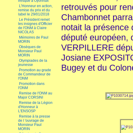
fresque à Oyonnax
retrouvés pour re
L'Honneur en action,
remise du prix et du
label le 29/01/2018
Chambonnet parrai
Le Président remet
les insignes d'Officier
notait la présenc
de l'ONM à Claire
NICOLAS
député européen, 
Mémoires de Paul
MORIN
VERPILLERE déput
Obsèques de
Monsieur Paul
Josiane EXPOSITO
MORIN
Olympiades de la
jeunesse
Bugey et du Colo
Promotion au grade
de Commandeur de
l'ONM
Promotion dans
l'ONM
Remise de l'ONM au
Major CORSINI
Remise de la Légion
d'Honneur à
L'ENSOSP
Remise à la presse
de l 'ouvrage de
Monsieur Paul
MORIN