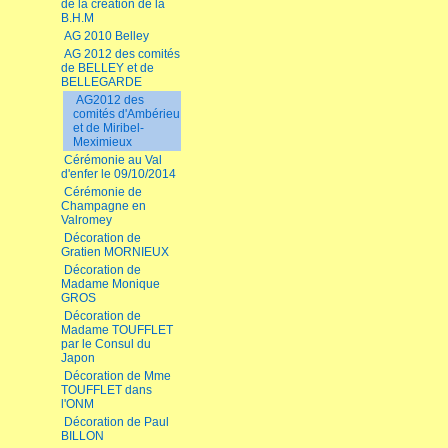
de la création de la
B.H.M
AG 2010 Belley
AG 2012 des comités
de BELLEY et de
BELLEGARDE
AG2012 des
comités d'Ambérieu
et de Miribel-
Meximieux
Cérémonie au Val
d'enfer le 09/10/2014
Cérémonie de
Champagne en
Valromey
Décoration de
Gratien MORNIEUX
Décoration de
Madame Monique
GROS
Décoration de
Madame TOUFFLET
par le Consul du
Japon
Décoration de Mme
TOUFFLET dans
l'ONM
Décoration de Paul
BILLON