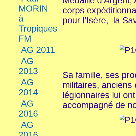
Médaille d’Argent,
MORIN
corps expéditionnai
à
pour l’Isère, la Sa
Tropiques
FM
AG 2011
AG
2013
Sa famille, ses pr
AG
militaires, ancien
2014
légionnaires lui on
AG
accompagné de nom
2016
AG
2016