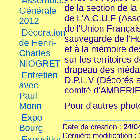
Assemblée
de la section de la
Générale
de L'A.C.U.F (Ass
2012
de l'Union Française
Décoration
sauvegarde de l'H
de Henri-
et à la mémoire de
Charles
sur les territoires 
NIOGRET
drapeau des médaill
Entretien
D.P.L.V (Décorés a
avec
comité d'AMBERI
Paul
Pour d'autres pho
Morin
Expo
Date de création :
24/0
Bourg
Dernière modification :
Exposition