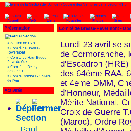
Accueil
FAQ
Liens
Nouvelles
Photos
Stats
Présentation
Comité de Bresse-Revermont -
Obs
Section
Lundi 23 avril se s
¤
Section de l'Ain
¤
Comité de Bresse-
de Cormoranche, l
Revermont
¤
Comité de Haut Bugey -
d'Escadron (HRE)
Pays de Gex
¤
Comité de Belley -
des 64ème RAA, 
Amberieu
¤
Comité Dombes - Côtière
de l'Ain
et 4ème DMM, Chev
Activités
d’Honneur, Médaillé 
Mérite National, C
Croix de Guerre T
Section
(Maroc), Ordre Ro
Paul