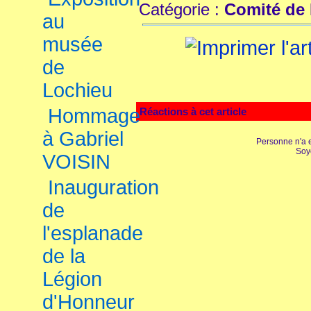
Catégorie :
Comité de
au
musée
de
Lochieu
Hommage
Réactions à cet article
à Gabriel
Personne n'a 
Soy
VOISIN
Inauguration
de
l'esplanade
de la
Légion
d'Honneur