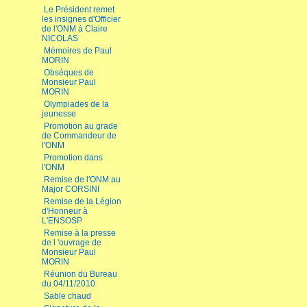
Le Président remet
les insignes d'Officier
de l'ONM à Claire
NICOLAS
Mémoires de Paul
MORIN
Obsèques de
Monsieur Paul
MORIN
Olympiades de la
jeunesse
Promotion au grade
de Commandeur de
l'ONM
Promotion dans
l'ONM
Remise de l'ONM au
Major CORSINI
Remise de la Légion
d'Honneur à
L'ENSOSP
Remise à la presse
de l 'ouvrage de
Monsieur Paul
MORIN
Réunion du Bureau
du 04/11/2010
Sable chaud