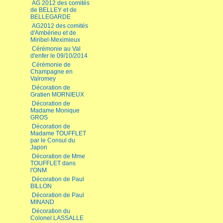
AG 2012 des comités
de BELLEY et de
BELLEGARDE
AG2012 des comités
d'Ambérieu et de
Miribel-Meximieux
Cérémonie au Val
d'enfer le 09/10/2014
Cérémonie de
Champagne en
Valromey
Décoration de
Gratien MORNIEUX
Décoration de
Madame Monique
GROS
Décoration de
Madame TOUFFLET
par le Consul du
Japon
Décoration de Mme
TOUFFLET dans
l'ONM
Décoration de Paul
BILLON
Décoration de Paul
MINAND
Décoration du
Colonel LASSALLE