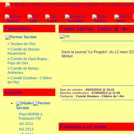
Accueil
FAQ
Liens
Nouvelles
Photos
Stats
Présentation
Comité Dombes - Côtière de l Ain
Section
¤
Section de l'Ain
¤
Comité de Bresse-
Dans le journal "Le Progrès", du 12 mars 2
Revermont
Miribel
¤
Comité de Haut Bugey -
Pays de Gex
¤
Comité de Belley -
Amberieu
¤
Comité Dombes - Côtière
de l'Ain
Date de création :
26/04/2012 @ 16:41
Activités
Dernière modification :
27/09/2013 @ 11:55
Catégorie :
Comité Dombes - Côtière de l Ain
Section
Paul MORIN à
Tropiques FM
AG 2011
Réactions à cet article
AG 2013