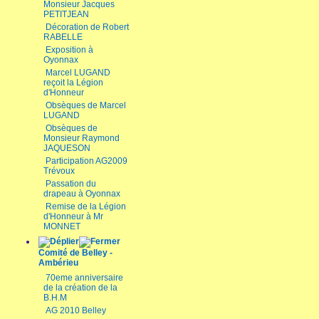
Monsieur Jacques
PETITJEAN
Décoration de Robert
RABELLE
Exposition à
Oyonnax
Marcel LUGAND
reçoit la Légion
d'Honneur
Obsèques de Marcel
LUGAND
Obsèques de
Monsieur Raymond
JAQUESON
Participation AG2009
Trévoux
Passation du
drapeau à Oyonnax
Remise de la Légion
d'Honneur à Mr
MONNET
Comité de Belley -
Ambérieu
70eme anniversaire
de la création de la
B.H.M
AG 2010 Belley