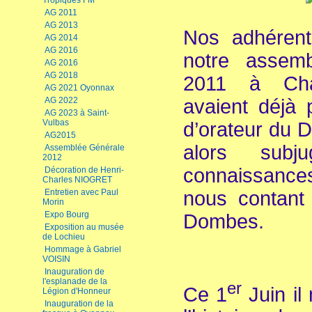
Tropiques FM
AG 2011
AG 2013
Nos adhérent
AG 2014
AG 2016
notre assemb
AG 2016
AG 2018
2011 à Chat
AG 2021 Oyonnax
avaient déjà 
AG 2022
AG 2023 à Saint-
Vulbas
d’orateur du 
AG2015
alors subjug
Assemblée Générale
2012
connaissance
Décoration de Henri-
Charles NIOGRET
nous contant 
Entretien avec Paul
Morin
Expo Bourg
Dombes.
Exposition au musée
de Lochieu
Hommage à Gabriel
VOISIN
Inauguration de
l'esplanade de la
er
Ce 1
Juin il 
Légion d'Honneur
Inauguration de la