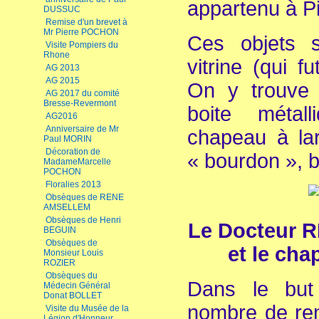
appartenu à P
DUSSUC
Remise d'un brevet à
Mr Pierre POCHON
Ces objets 
Visite Pompiers du
Rhone
vitrine (qui fu
AG 2013
AG 2015
On y trouve l
AG 2017 du comité
Bresse-Revermont
boite métall
AG2016
Anniversaire de Mr
chapeau à lar
Paul MORIN
Décoration de
« bourdon », b
MadameMarcelle
POCHON
Floralies 2013
Obsèques de RENE
AMSELLEM
Obsèques de Henri
Le Docteur 
BEGUIN
Obsèques de
et le cha
Monsieur Louis
ROZIER
Obsèques du
Dans le but 
Médecin Général
Donat BOLLET
nombre de ren
Visite du Musée de la
Légion d'Honneur