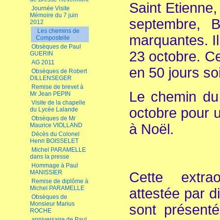
Saint Etienne
Journée Visite
Mémoire du 7 juin
septembre, B
2012
Les chemins de
marquantes. Il
Compostelle
Obsèques de Paul
23 octobre. C
GUERIN
AG 2011
en 50 jours so
Obsèques de Robert
DILLENSEGER
Remise de brevet à
Le chemin du 
Mr Jean PEPIN
Visite de la chapelle
octobre pour u
du Lycée Lalande
Obsèques de Mr
à Noël.
Maurice VIOLLAND
Décès du Colonel
Henri BOISSELET
Michel PARAMELLE
dans la presse
Hommage à Paul
MANISSIER
Cette extra
Remise de diplôme à
Michel PARAMELLE
attestée par 
Obsèques de
Monsieur Marius
sont présenté
ROCHE
anniversaire de Paul