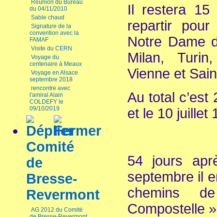
Réunion du Bureau
Il restera 1
du 04/11/2010
Sable chaud
repartir pou
Signature de la
convention avec la
Notre Dame de
FAMAF
Visite du CERN
Milan, Turin
Voyage du
centenaire à Meaux
Vienne et Sain
Voyage en Alsace
septembre 2018
rencontre avec
Au total c’est
l'amiral Alain
COLDEFY le
09/10/2019
et le 10 juillet
Comité
54 jours apr
de
septembre il e
Bresse-
chemins d
Revermont
Compostelle »
AG 2012 du Comité
de Bresse-Revermont