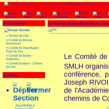
Accueil
FAQ
Liens
Nouvelles
Photos
Stats
Présentation
Comité de Bresse-Revermont -
Les
Section
¤
Section de l'Ain
¤
Comité de Bresse-
Revermont
¤
Comité de Haut Bugey -
Pays de Gex
Le Comité de
¤
Comité de Belley -
Amberieu
¤
Comité Dombes - Côtière
SMLH organisai
de l'Ain
conférence, p
Activités
Joseph RIVOIR
de l’Académi
Section
chemins de Co
Paul MORIN à