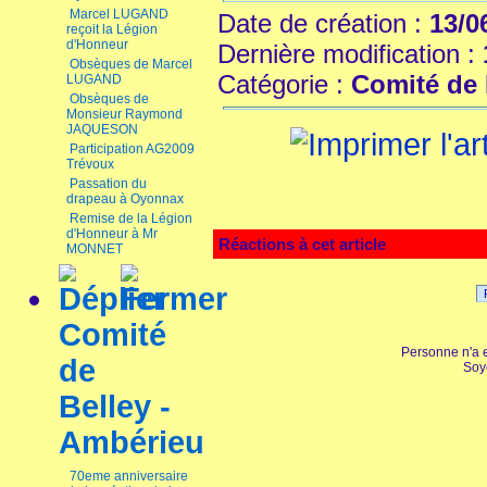
Marcel LUGAND
Date de création :
13/0
reçoit la Légion
d'Honneur
Dernière modification :
Obsèques de Marcel
Catégorie :
Comité de
LUGAND
Obsèques de
Monsieur Raymond
JAQUESON
Participation AG2009
Trévoux
Passation du
drapeau à Oyonnax
Remise de la Légion
d'Honneur à Mr
Réactions à cet article
MONNET
Comité
Personne n'a 
de
Soy
Belley -
Ambérieu
70eme anniversaire