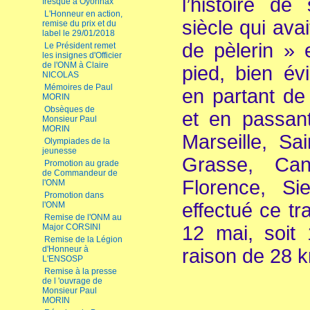
l’histoire d
fresque à Oyonnax
L'Honneur en action,
siècle qui ava
remise du prix et du
label le 29/01/2018
de pèlerin » e
Le Président remet
les insignes d'Officier
de l'ONM à Claire
pied, bien é
NICOLAS
Mémoires de Paul
en partant de
MORIN
Obsèques de
et en passant
Monsieur Paul
MORIN
Marseille, Sa
Olympiades de la
jeunesse
Grasse, Can
Promotion au grade
de Commandeur de
Florence, S
l'ONM
Promotion dans
effectué ce tr
l'ONM
Remise de l'ONM au
Major CORSINI
12 mai, soit
Remise de la Légion
d'Honneur à
raison de 28 k
L'ENSOSP
Remise à la presse
de l 'ouvrage de
Monsieur Paul
MORIN