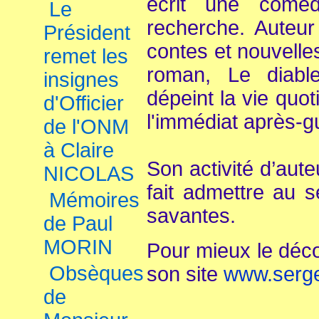
écrit une coméd
Le
recherche. Auteur 
Président
contes et nouvelle
remet les
roman, Le diabl
insignes
dépeint la vie quo
d'Officier
l'immédiat après-g
de l'ONM
à Claire
Son activité d’aute
NICOLAS
fait admettre au s
Mémoires
savantes.
de Paul
MORIN
Pour mieux le déco
Obsèques
son site
www.serge
de