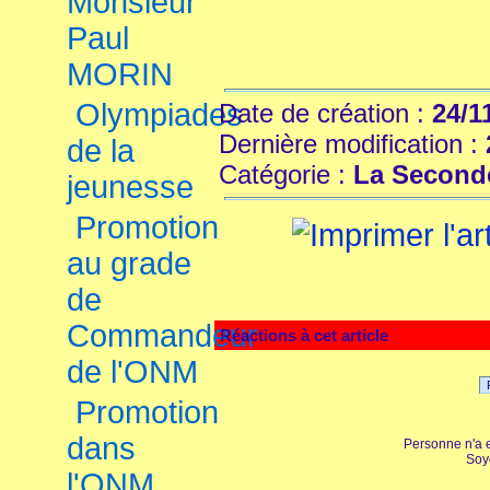
Monsieur
Paul
MORIN
Olympiades
Date de création :
24/1
Dernière modification :
de la
Catégorie :
La Second
jeunesse
Promotion
au grade
de
Commandeur
Réactions à cet article
de l'ONM
Promotion
dans
Personne n'a 
Soy
l'ONM