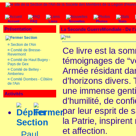
Accueil
FAQ
Liens
Nouvelles
Photos
Stats
Présentation
La Seconde GuerreMondiale - De l
Section
¤
Section de l'Ain
Ce livre est la so
¤
Comité de Bresse-
Revermont
témoignages de “vé
¤
Comité de Haut Bugey -
Pays de Gex
Armée résidant dan
¤
Comité de Belley -
Amberieu
d’horizons divers.
¤
Comité Dombes - Côtière
de l'Ain
une immense genti
Activités
d’humilité, de conf
par leur esprit de 
la Patrie, inspiren
Section
et affection.
Paul