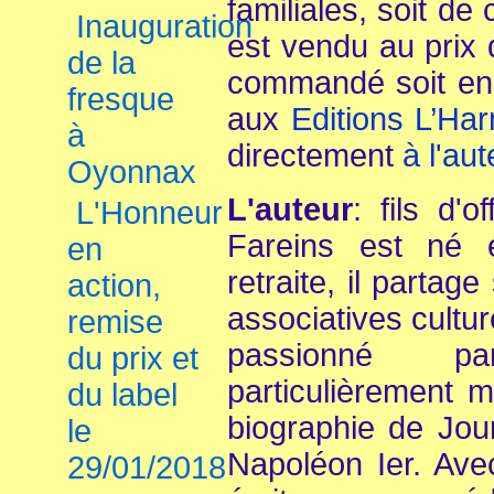
familiales, soit de 
Inauguration
est vendu au prix
de la
commandé soit en l
fresque
aux
Editions L’Har
à
directement
à l'au
Oyonnax
L'auteur
: fils d'
L'Honneur
Fareins est né
en
retraite, il partag
action,
associatives culture
remise
passionné pa
du prix et
particulièrement mi
du label
biographie de Journ
le
Napoléon Ier. Ave
29/01/2018