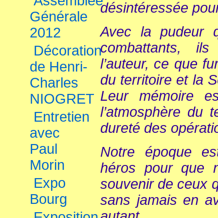
Assemblée
désintéressée pour
Générale
Avec la pudeur qu
2012
combattants, ils
Décoration
l’auteur, ce que fu
de Henri-
du territoire et l
Charles
Leur mémoire est
NIOGRET
l’atmosphère du t
Entretien
dureté des opératio
avec
Paul
Notre époque es
Morin
héros pour que n
Expo
souvenir de ceux q
Bourg
sans jamais en av
autant.
Exposition