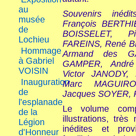
au
Souvenirs inéd
musée
François BERTHI
de
BOISSELET, 
Lochieu
FAREINS, René B
Hommage
Armand des G
à Gabriel
GAMPER, André
VOISIN
Victor JANODY, P
Inauguration
Marc MAGUIRO
de
Jacques SOYER, 
l'esplanade
Le volume comp
de la
illustrations, trè
Légion
inédites et prov
d'Honneur