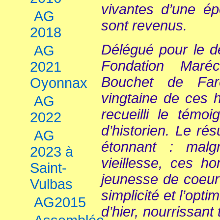
vivantes d’une é
AG
sont revenus.
2018
Délégué pour le d
AG
Fondation Maré
2021
Bouchet de Far
Oyonnax
vingtaine de ces 
AG
recueilli le témoi
2022
d’historien. Le rés
AG
étonnant : malg
2023 à
vieillesse, ces 
Saint-
jeunesse de coeur 
Vulbas
simplicité et l’op
AG2015
d’hier, nourrissan