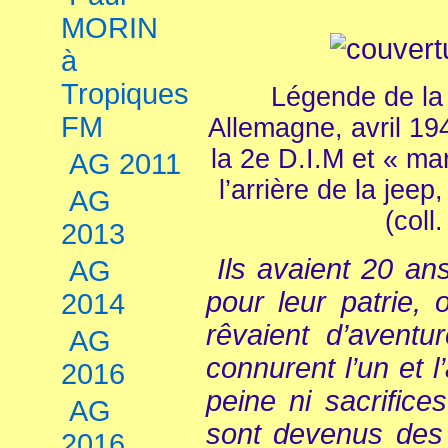
MORIN
à
Tropiques
Légende de la 
FM
Allemagne, avril 194
la 2e D.I.M et « ma
AG 2011
l’arrière de la jee
AG
(coll.
2013
Ils avaient 20 ans
AG
pour leur patrie,
2014
rêvaient d’aventur
AG
connurent l’un et l
2016
peine ni sacrifice
AG
sont devenus des
2016