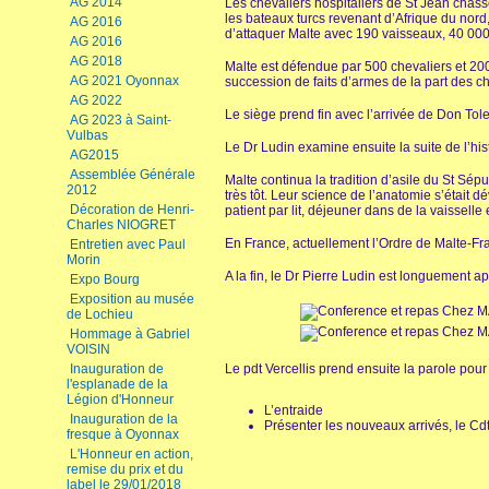
AG 2014
Les chevaliers hospitaliers de St Jean chassés
les bateaux turcs revenant d’Afrique du nor
AG 2016
d’attaquer Malte avec 190 vaisseaux, 40 00
AG 2016
AG 2018
Malte est défendue par 500 chevaliers et 2
AG 2021 Oyonnax
succession de faits d’armes de la part des ch
AG 2022
Le siège prend fin avec l’arrivée de Don Tole
AG 2023 à Saint-
Vulbas
Le Dr Ludin examine ensuite la suite de l’hist
AG2015
Assemblée Générale
Malte continua la tradition d’asile du St Sé
2012
très tôt. Leur science de l’anatomie s’était d
Décoration de Henri-
patient par lit, déjeuner dans de la vaissell
Charles NIOGRET
En France, actuellement l’Ordre de Malte-Fr
Entretien avec Paul
Morin
A la fin, le Dr Pierre Ludin est longuement a
Expo Bourg
Exposition au musée
de Lochieu
Hommage à Gabriel
VOISIN
Inauguration de
Le pdt Vercellis prend ensuite la parole pour
l'esplanade de la
Légion d'Honneur
L’entraide
Inauguration de la
Présenter les nouveaux arrivés, le Cd
fresque à Oyonnax
L'Honneur en action,
remise du prix et du
label le 29/01/2018