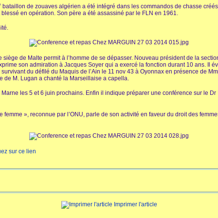
e
bataillon de zouaves algérien a été intégré dans les commandos de chasse créés pa
t blessé en opération. Son père a été assassiné par le FLN en 1961.
ité.
le siège de Malte permit à l’homme de se dépasser. Nouveau président de la section
il exprime son admiration à Jacques Soyer qui a exercé la fonction durant 10 ans. Il
r survivant du défilé du Maquis de l’Ain le 11 nov 43 à Oyonnax en présence de 
te de M. Lugan a chanté la Marseillaise a capella.
la Marne les 5 et 6 juin prochains. Enfin il indique préparer une conférence sur le D
 femme », reconnue par l’ONU, parle de son activité en faveur du droit des femme
uez sur ce lien
Imprimer l'article