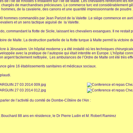
 de l’ile de Rhodes s’installent sur l’ile de Malte. Les chevaliers renforcent les for
d, chargés de marchandises précieuses. Le commerce turc est considérablement gê
0 hommes, de la cavalerie, des canons et une quantité impressionnante de poudre.
000 hommes commandés par Jean Parizot de la Valette .Le siège commence en avri
evaliers et un sens tactique aiguisé de la Valette.
do, commandant la flotte de Sicile, laissant les chevaliers exsangues. Il ne restai
oire de Malte. La destruction partielle de la flotte turque à Malte permit la victoire 
pulcre à Jérusalem. Un hôpital moderne y a été installé où les techniques chirurgic
éveloppée avec la pratique de l’autopsie qui était interdite en Europe. L’hôpital con
e en argent facilement nettoyée, Les ambulances de l’Ordre de Malte ont été très eff
ance gère 16 établissements sanitaires et médicaux sociaux.
pplaudi.
 parler de l’activité du comité de Dombe-Côtière de l'Ain :
t Bouchard 88 ans en résidence, le Dr Pierre Ludin et M. Robert Ramirez