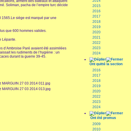
2014
tifications, arment des bateaux et attaquent
né. Soliman, pacha de l’empire turc décide
2015
2016
2017
l 1565.Le siège est marqué par une
2018
2019
t plus que 600 hommes valides.
2020
2021
de Lépante.
2022
2023
ales d’Ambroise Paré avaient été assimilées
naissait les rudiments de l’hygiène : un
2024
icaces durant la guerre 39-45.
Ont quitté la section
2016
2017
2018
2019
2020
2022
2023
2024
Ont été promus
2009
2010