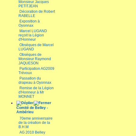
Monsieur Jacques
PETITJEAN
Décoration de Robert
RABELLE
Exposition à
Oyonnax
Marcel LUGAND
reçoit la Légion
d'Honneur
Obsèques de Marcel
LUGAND
Obsèques de
Monsieur Raymond
JAQUESON
Participation AG2009
Trévoux
Passation du
drapeau à Oyonnax
Remise de la Légion
d'Honneur à Mr
MONNET
Comité de Belley -
Ambérieu
70eme anniversaire
de la création de la
B.H.M
AG 2010 Belley