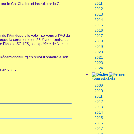
2011
r le Gal Challes et instruit par le Col
2012
2013
2014
2015
2016
 de l’Ain depuis le vote intervenu à l’AG du
2017
 évoque la cérémonie du 28 février remise de
2018
Mme Eléodie SCHES, sous préfète de Nantua.
2019
2020
r Récamier chirurgien révolutionnaire à son
2021
2023
2024
s en 2015.
Sont décédés
2009
2010
2011
2012
2013
2014
2015
2016
2017