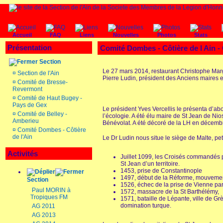
Accueil
FAQ
Liens
Nouvelles
Photos
Stats
Présentation
Comité Dombes - Côtière de l Ain -
Section
Le 27 mars 2014, restaurant Christophe Mar
¤
Section de l'Ain
Pierre Ludin, président des Anciens maires
¤
Comité de Bresse-
Revermont
¤
Comité de Haut Bugey -
Pays de Gex
Le président Yves Vercellis le présenta d’ab
¤
Comité de Belley -
l’écologie. A été élu maire de St Jean de Ni
Amberieu
Bénévolat. A été décoré de la LH en décembre
¤
Comité Dombes - Côtière
de l'Ain
Le Dr Ludin nous situe le siège de Malte, pet
Activités
Juillet 1099, les Croisés commandés p
St Jean d’un territoire.
1453, prise de Constantinople
1497, début de la Réforme, mouvemen
Section
1526, échec de la prise de Vienne par
Paul MORIN à
1572, massacre de la St Barthélémy,
Tropiques FM
1571, bataille de Lépante, ville de Grèc
domination turque.
AG 2011
AG 2013