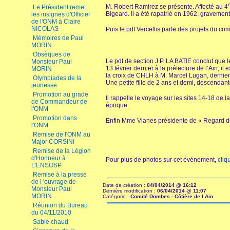
M. Robert Ramirez se présente. Affecté au 4
Le Président remet
Bigeard. Il a été rapatrié en 1962, gravemen
les insignes d'Officier
de l'ONM à Claire
NICOLAS
Puis le pdt Vercellis parle des projets du com
Mémoires de Paul
MORIN
Obsèques de
Le pdt de section J.P. LA BATIE conclut que 
Monsieur Paul
13 février dernier à la préfecture de l’Ain, 
MORIN
la croix de CHLH à M. Marcel Lugan, dernie
Olympiades de la
Une petite fille de 2 ans et demi, descendan
jeunesse
Promotion au grade
Il rappelle le voyage sur les sites 14-18 de 
de Commandeur de
époque.
l'ONM
Promotion dans
Enfin Mme Vianes présidente de « Regard de
l'ONM
Remise de l'ONM au
Major CORSINI
Remise de la Légion
d'Honneur à
Pour plus de photos sur cet événement,
cliq
L'ENSOSP
Remise à la presse
de l 'ouvrage de
Date de création :
04/04/2014 @ 16:12
Monsieur Paul
Dernière modification :
06/04/2014 @ 11:07
MORIN
Catégorie :
Comité Dombes - Côtière de l Ain
Réunion du Bureau
du 04/11/2010
Sable chaud