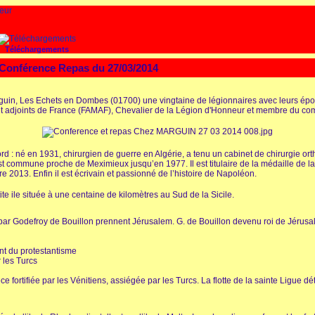
Téléchargements
 Conférence Repas du 27/03/2014
guin, Les Echets en Dombes (01700) une vingtaine de légionnaires avec leurs épou
 et adjoints de France (FAMAF), Chevalier de la Légion d'Honneur et membre du c
ord : né en 1931, chirurgien de guerre en Algérie, a tenu un cabinet de chirurgie o
ost commune proche de Meximieux jusqu’en 1977. Il est titulaire de la médaille de l
 2013. Enfin il est écrivain et passionné de l’histoire de Napoléon.
ite ile située à une centaine de kilomètres au Sud de la Sicile.
ar Godefroy de Bouillon prennent Jérusalem. G. de Bouillon devenu roi de Jérusale
t du protestantisme
 les Turcs
e fortifiée par les Vénitiens, assiégée par les Turcs. La flotte de la sainte Ligue détru