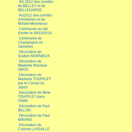
AG 2012 des comités
de BELLEY et de
BELLEGARDE
AG2012 des comités
d'Ambérieu et de
Miribel-Meximieux
Cérémonie au Val
d'enfer le 09/10/2014
Cérémonie de
Champagne en
Valromey
Décoration de
Gratien MORNIEUX
Décoration de
Madame Monique
GROS
Décoration de
Madame TOUFFLET
par le Consul du
Japon
Décoration de Mme
TOUFFLET dans
l'ONM
Décoration de Paul
BILLON
Décoration de Paul
MINAND
Décoration du
Colonel LASSALLE