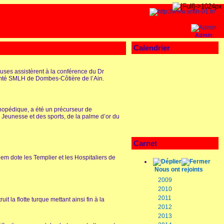
Admin
Calendrier
ses assistèrent à la conférence du Dr
omté SMLH de Dombes-Côtière de l’Ain.
rthopédique, a été un précurseur de
a Jeunesse et des sports, de la palme d’or du
Carnet
m dote les Templier et les Hospitaliers de
Nous ont rejoints
2009
2010
2011
it la flotte turque mettant ainsi fin à la
2012
2013