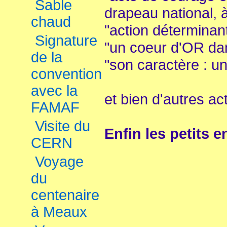
Sable
drapeau national, à
chaud
"action déterminant
Signature
"un coeur d'OR dan
de la
"son caractère : u
convention
avec la
et bien d'autres ac
FAMAF
Visite du
Enfin les petits e
CERN
Voyage
du
centenaire
à Meaux