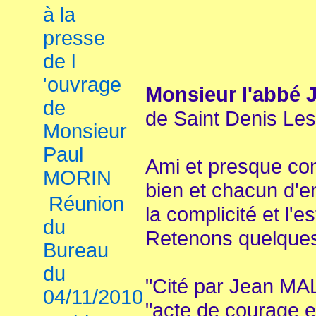
J.Pa
à la
presse
de l
'ouvrage
Monsieur
l'abbé 
de
de Saint Denis Les
Monsieur
Paul
Ami et presque con
MORIN
bien et chacun d'e
Réunion
la complicité et l'e
du
Retenons quelques 
Bureau
du
"Cité par Jean MAL
04/11/2010
"acte de courage en