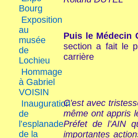
Bourg
Exposition
au
Puis le Médecin 
musée
section a fait le
de
carrière
Lochieu
Hommage
à Gabriel
VOISIN
C’est avec tristes
Inauguration
même ont appris 
de
Préfet de l’AIN 
l'esplanade
de la
importantes actio