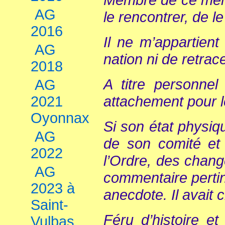
AG
le rencontrer, de l
2016
Il ne m’appartient
AG
nation ni de retrac
2018
A titre personne
AG
attachement pour l
2021
Oyonnax
Si son état physiq
AG
de son comité et 
2022
l’Ordre, des change
AG
commentaire perti
2023 à
anecdote. Il avait
Saint-
Féru d’histoire et
Vulbas