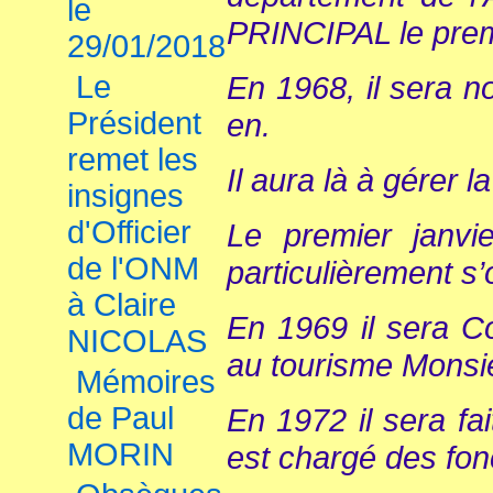
le
PRINCIPAL le prem
29/01/2018
Le
En 1968, il sera n
Président
en.
remet les
Il aura là à gérer l
insignes
d'Officier
Le premier janvi
de l'ONM
particulièrement s’
à Claire
En 1969 il sera Co
NICOLAS
au tourisme Mons
Mémoires
de Paul
En 1972 il sera fa
MORIN
est chargé des fon