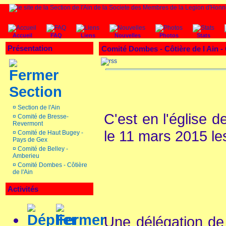
Accueil
FAQ
Liens
Nouvelles
Photos
Stats
Présentation
Comité Dombes - Côtière de l Ain
Section
¤
Section de l'Ain
C'est en l'église 
¤
Comité de Bresse-
Revermont
le 11 mars 2015 l
¤
Comité de Haut Bugey -
Pays de Gex
¤
Comité de Belley -
Amberieu
¤
Comité Dombes - Côtière
de l'Ain
Activités
Une délégation de