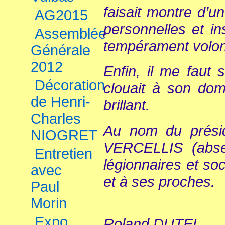
faisait montre d’
AG2015
personnelles et in
Assemblée
tempérament volon
Générale
2012
Enfin, il me faut
Décoration
clouait à son dom
de Henri-
brillant.
Charles
Au nom du prési
NIOGRET
VERCELLIS (absen
Entretien
légionnaires et so
avec
et à ses proches.
Paul
Morin
Expo
Roland DUTEL