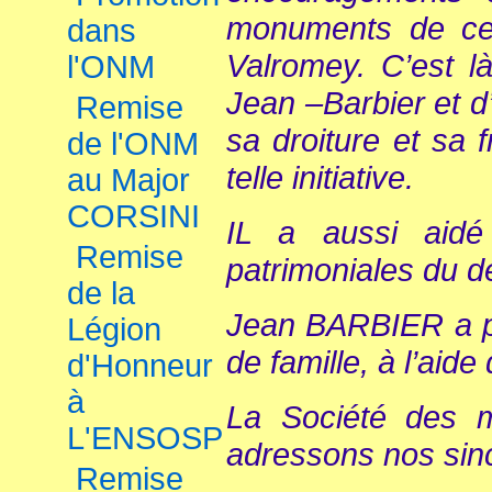
monuments de cet
dans
Valromey. C’est l
l'ONM
Jean –Barbier et d’
Remise
sa droiture et sa f
de l'ONM
telle initiative.
au Major
CORSINI
IL a aussi aidé 
Remise
patrimoniales du d
de la
Jean BARBIER a pu
Légion
de famille, à l’aid
d'Honneur
à
La Société des m
L'ENSOSP
adressons nos sinc
Remise