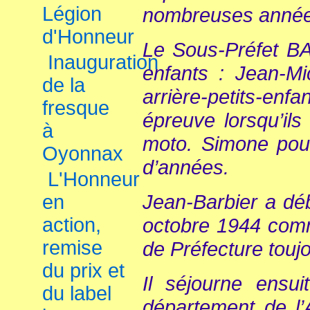
Légion
nombreuses année
d'Honneur
Le Sous-Préfet BA
Inauguration
enfants : Jean-Mic
de la
arrière-petits-e
fresque
épreuve lorsqu’il
à
moto. Simone pour
Oyonnax
d’années.
L'Honneur
Jean-Barbier a déb
en
action,
octobre 1944 com
remise
de Préfecture touj
du prix et
Il séjourne ensu
du label
département de l’