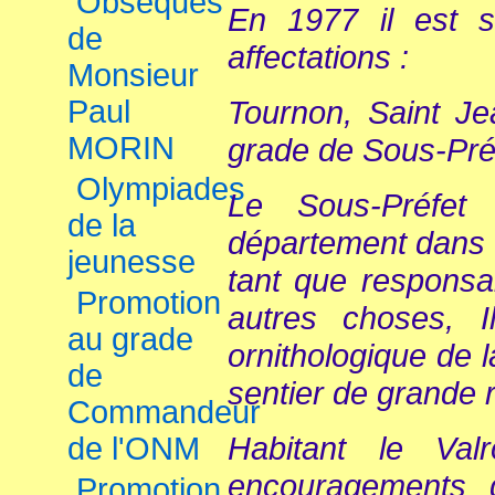
Obsèques
En 1977 il est s
de
affectations :
Monsieur
Paul
Tournon, Saint Je
MORIN
grade de Sous-Pré
Olympiades
Le Sous-Préfet 
de la
département dans d
jeunesse
tant que responsab
Promotion
autres choses, I
au grade
ornithologique de l
de
sentier de grande 
Commandeur
Habitant le Val
de l'ONM
encouragements q
Promotion