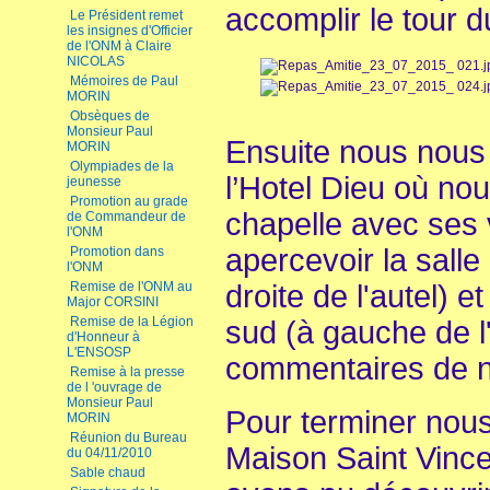
accomplir le tour 
Le Président remet
les insignes d'Officier
de l'ONM à Claire
NICOLAS
Mémoires de Paul
MORIN
Obsèques de
Monsieur Paul
Ensuite nous nous
MORIN
Olympiades de la
l’Hotel Dieu où no
jeunesse
Promotion au grade
chapelle avec ses v
de Commandeur de
l'ONM
apercevoir la sall
Promotion dans
l'ONM
Remise de l'ONM au
droite de l'autel) 
Major CORSINI
Remise de la Légion
sud (à gauche de l'
d'Honneur à
L'ENSOSP
commentaires de n
Remise à la presse
de l 'ouvrage de
Monsieur Paul
Pour terminer nou
MORIN
Réunion du Bureau
Maison Saint Vinc
du 04/11/2010
Sable chaud