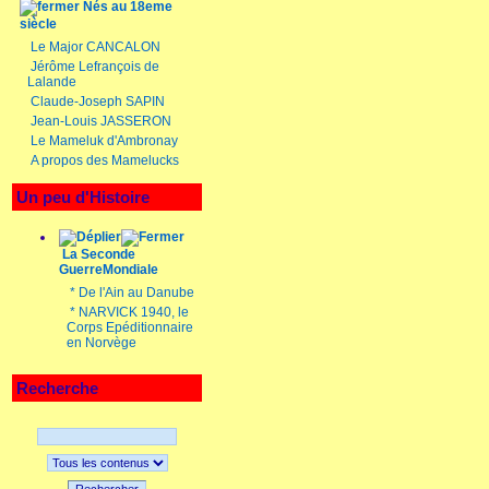
Nés au 18eme
siècle
Le Major CANCALON
Jérôme Lefrançois de
Lalande
Claude-Joseph SAPIN
Jean-Louis JASSERON
Le Mameluk d'Ambronay
A propos des Mamelucks
Un peu d'Histoire
La Seconde
GuerreMondiale
*
De l'Ain au Danube
*
NARVICK 1940, le
Corps Epéditionnaire
en Norvège
Recherche