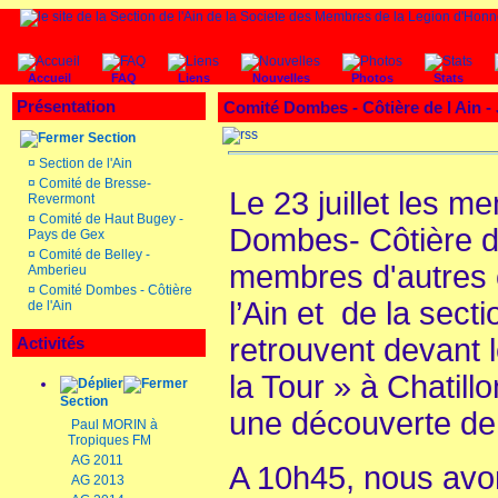
Accueil
FAQ
Liens
Nouvelles
Photos
Stats
Présentation
Comité Dombes - Côtière de l Ain - 
Section
¤
Section de l'Ain
¤
Comité de Bresse-
Le 23 juillet les 
Revermont
¤
Comité de Haut Bugey -
Dombes- Côtière de
Pays de Gex
¤
Comité de Belley -
membres d'autres c
Amberieu
¤
Comité Dombes - Côtière
l’Ain et de la sec
de l'Ain
retrouvent devant 
Activités
la Tour » à Chatil
Section
une découverte de l
Paul MORIN à
Tropiques FM
AG 2011
A 10h45, nous avo
AG 2013