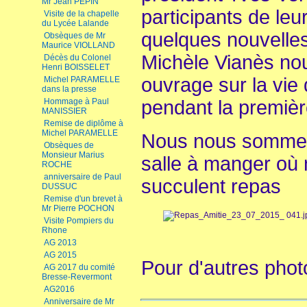
Mr Jean PEPIN
participants de le
Visite de la chapelle
du Lycée Lalande
quelques nouvelle
Obsèques de Mr
Maurice VIOLLAND
Michèle Vianès nou
Décès du Colonel
Henri BOISSELET
ouvrage sur la vie
Michel PARAMELLE
dans la presse
Hommage à Paul
pendant la premièr
MANISSIER
Remise de diplôme à
Michel PARAMELLE
Nous nous sommes 
Obsèques de
Monsieur Marius
salle à manger où 
ROCHE
anniversaire de Paul
succulent repas
DUSSUC
Remise d'un brevet à
Mr Pierre POCHON
Visite Pompiers du
Rhone
AG 2013
AG 2015
Pour d'autres phot
AG 2017 du comité
Bresse-Revermont
AG2016
Anniversaire de Mr