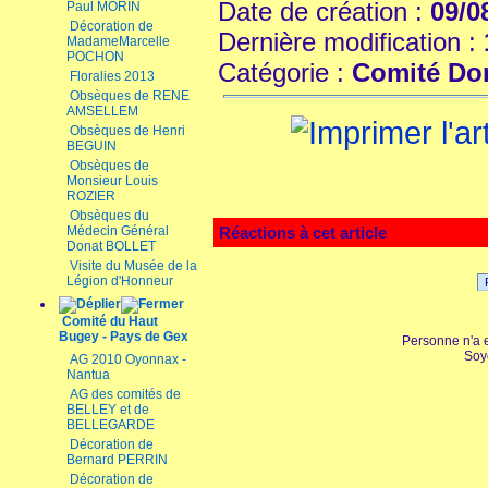
Date de création :
09/0
Paul MORIN
Décoration de
Dernière modification :
MadameMarcelle
POCHON
Catégorie :
Comité Dom
Floralies 2013
Obsèques de RENE
AMSELLEM
Obsèques de Henri
BEGUIN
Obsèques de
Monsieur Louis
ROZIER
Obsèques du
Médecin Général
Réactions à cet article
Donat BOLLET
Visite du Musée de la
Légion d'Honneur
Comité du Haut
Bugey - Pays de Gex
Personne n'a 
Soy
AG 2010 Oyonnax -
Nantua
AG des comités de
BELLEY et de
BELLEGARDE
Décoration de
Bernard PERRIN
Décoration de