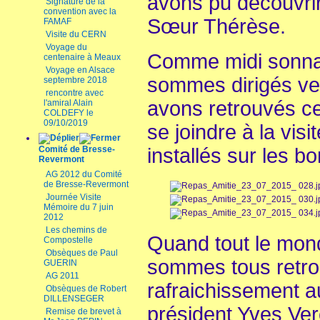
avons pu découvrir
Signature de la
convention avec la
Sœur Thérèse.
FAMAF
Visite du CERN
Voyage du
Comme midi sonnai
centenaire à Meaux
Voyage en Alsace
sommes dirigés ver
septembre 2018
rencontre avec
avons retrouvés ce
l'amiral Alain
COLDEFY le
09/10/2019
se joindre à la vis
Comité de Bresse-
installés sur les b
Revermont
AG 2012 du Comité
de Bresse-Revermont
Journée Visite
Mémoire du 7 juin
2012
Les chemins de
Quand tout le mond
Compostelle
Obsèques de Paul
sommes tous retro
GUERIN
AG 2011
rafraichissement a
Obsèques de Robert
DILLENSEGER
président Yves Verc
Remise de brevet à