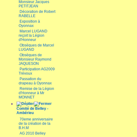
Monsieur Jacques
PETITJEAN
Décoration de Robert
RABELLE
Exposition à
Oyonnax
Marcel LUGAND
reçoit la Légion
d'Honneur
Obsèques de Marcel
LUGAND
Obsèques de
Monsieur Raymond
JAQUESON
Participation AG2009
Trévoux
Passation du
drapeau à Oyonnax
Remise de la Légion
d'Honneur à Mr
MONNET
Comité de Belley -
Ambérieu
70eme anniversaire
de la création de la
B.H.M
AG 2010 Belley