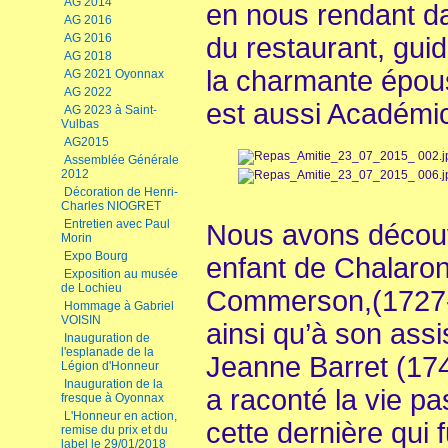
AG 2014
en nous rendant da
AG 2016
AG 2016
du restaurant, guid
AG 2018
la charmante épous
AG 2021 Oyonnax
AG 2022
est aussi Académi
AG 2023 à Saint-
Vulbas
AG2015
Assemblée Générale
2012
Décoration de Henri-
Charles NIOGRET
Entretien avec Paul
Nous avons découve
Morin
Expo Bourg
enfant de Chalaronn
Exposition au musée
de Lochieu
Commerson,(1727-
Hommage à Gabriel
VOISIN
ainsi qu’à son ass
Inauguration de
l'esplanade de la
Jeanne Barret (17
Légion d'Honneur
Inauguration de la
a raconté la vie pa
fresque à Oyonnax
L'Honneur en action,
cette dernière qui
remise du prix et du
label le 29/01/2018